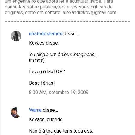
um engenheiro que adora ler e acumular livros. Para
consultas sobre publicações e revisões críticas de
originais, entre em contato: alexandrekov@gmail.com.
nostodoslemos
disse…
C
Kovacs disse:
o
m
"eu dirigia um ônibus imaginário
...
(rsrsrs)
e
n
Levou o lapTOP?
t
Boas férias!
á
8:00 AM, setembro 19, 2009
r
i
Wania
disse…
o
Kovacs, querido
s
Não é à toa que tens toda esta