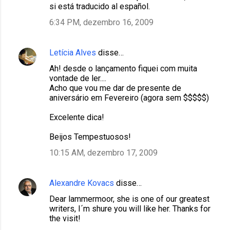
m
si está traducido al español.
e
6:34 PM, dezembro 16, 2009
n
t
Letícia Alves
disse…
á
Ah! desde o lançamento fiquei com muita
r
vontade de ler....
Acho que vou me dar de presente de
i
aniversário em Fevereiro (agora sem $$$$$)
o
Excelente dica!
s
Beijos Tempestuosos!
10:15 AM, dezembro 17, 2009
Alexandre Kovacs
disse…
Dear lammermoor, she is one of our greatest
writers, I´m shure you will like her. Thanks for
the visit!