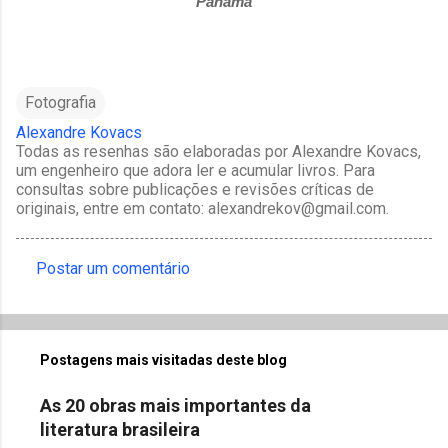
Panamá
Fotografia
Alexandre Kovacs
Todas as resenhas são elaboradas por Alexandre Kovacs,
um engenheiro que adora ler e acumular livros. Para
consultas sobre publicações e revisões críticas de
originais, entre em contato: alexandrekov@gmail.com.
Postar um comentário
C
o
m
Postagens mais visitadas deste blog
e
n
As 20 obras mais importantes da
t
literatura brasileira