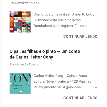
á
Por
Alexandre Kovacs
r
Como costumava dizer Umberto Eco ,
i
"O mundo está cheio de livros
o
fantásticos que ninguém lê" , uma
s
afirmação adequada, principalmente
CONTINUAR LENDO
quando falamos de clássicos da
literatura. Geralmente, no caso de
escritores brasileiros, somos forçados
O pai, as filhas e o pinto — um conto
a uma avaliação burocrática na escola e
de Carlos Heitor Cony
acabamos adquirindo uma certa
Por
Alexandre Kovacs
antipatia a determinado livro ou autor
quando o objetivo deveria ser
Carlos Heitor Cony - Quinze Anos -
justamente o contrário. É surpreendente
Editora Nova Fronteira - 128 Páginas
como uma segunda visita a essas
Relançamento 2014 (publicado
obras, já em nossa maturidade, pode
originalmente em 1965) Uma antologia
revelar um tesouro empoeirado e
CONTINUAR LENDO
com deliciosos contos sobre a infância
escondido, bem ali na nossa estante.
e a juventude. As narrativas, sempre
Afinal, mudaram os livros ou mudamos