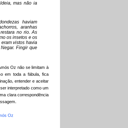
ldeia, mas não ia
edondezas haviam
achorros, aranhas
estara no rio. As
mo os insetos e os
 eram vistos havia
 Negar. Fingir que
 Amós Oz não se limitam à
o em toda a fábula, fica
inação, entender e aceitar
 ser interpretado como um
uma clara correspondência
passagem.
mós Oz