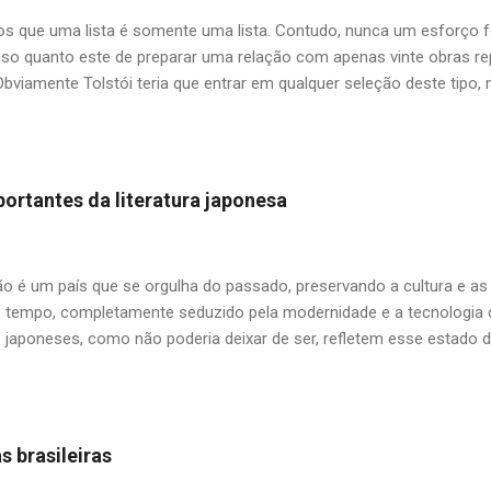
zer, depende... — Não é nada do que o...
 que uma lista é somente uma lista. Contudo, nunca um esforço f
so quanto este de preparar uma relação com apenas vinte obras repr
Obviamente Tolstói teria que entrar em qualquer seleção deste tipo
um entre tantos clássicos do autor, ficamos com uma antologia de 
rra e Paz"? O mesmo impasse para Dostoiévski e outros citados aqu
tilizar o critério de me limitar aos livros já publicados no Brasil, algu
am disponíveis no mercado, como as edições da extinta Cosac Naif
ortantes da literatura japonesa
e para o incansável trabalho da Editora 34 na divulgação da literat
 mestre Boris Schnaiderman (1917-2016) que foi pioneiro no esfor
russo no Brasil, nos salvando das famigeradas traduções indiretas a p
ão é um país que se orgulha do passado, preservando a cultura e as
empo, completamente seduzido pela modernidade e a tecnologia de
 japoneses, como não poderia deixar de ser, refletem esse estado de
ade mantém entre passado e futuro. Alguns, como Haruki Murakami
ura ocidental ao cotidiano de seus personagens em cidades globaliz
o de seus romances não só no país de origem, mas também em tod
 leitores ocidentais é que a literatura nipônica não se resume some
s brasileiras
desta seleção já foram postados aqui no Mundo de K, neste caso acr