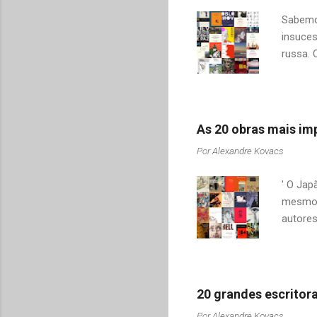
quer di
Sabemos
insuces
russa. 
apenas 
ou "Gue
tentei u
encontr
As 20 obras mais imp
destaqu
Por
Alexandre Kovacs
saudoso
idioma 
' O Jap
mesmo t
autores
socied
da cult
sucess
para os
20 grandes escritora
livros 
Por
Alexandre Kovacs