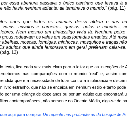
 por essa abertura passava o único caminho que levava à a
ue não havia nenhum adiante: ali terminava o mundo."
(pág. 11)
uitos anos que todos os animais dessa aldeia e das r
, vacas, cavalos e carneiros, gansos, gatos e canários, c
lebres. Nem mesmo um pintassilgo vivia lá. Nenhum peixe r
 grous rodeavam os vales em suas jornadas errantes. Até mes
s abelhas, moscas, formigas, minhocas, mosquitos e traças não
Os adultos que ainda lembravam em geral preferiam calar-se.
(pág. 13)
 texto, fica cada vez mais claro para o leitor que as intenções de
mo percebemos nas comparações com o mundo "real" e, assim com
rendida que é a necessidade de lutar contra a intolerância e discrim
 livro estranho, que não se encaixa em nenhum estilo e tanto pode
lido por uma criança de doze anos ou por um adulto que encontrará 
flitos contemporâneos, não somente no Oriente Médio, diga-se de 
ique aqui para comprar
De repente nas profundezas do bosque
de
A