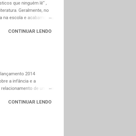
ticos que ninguém lê" ,
teratura. Geralmente, no
ica na escola e acabamos
ivo deveria ser justamente
CONTINUAR LENDO
em nossa maturidade, pode
al, mudaram os livros ou
ndes autores de fora,
n Dourado, Carlos
Trevisan, Fernando
to e Murilo Mendes, para
Relançamento 2014
bre a infância e a
o relacionamento de um
na Celi e Maria Verônica,
CONTINUAR LENDO
r de saudade de uma época
ra as coisas simples da
e fazer todas as vontades
se eu pedir uma coisa o
ve valorizar. — Bom,