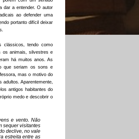
a dar a entender.
O autor
 radicais ao defender uma
ndo portanto difícil deixar
s.
s clássicos, tendo como
s os animais, silvestres e
ceram há muitos anos. As
o que seriam os sons e
fessora, mas o motivo do
s adultos. Aparentemente,
los antigos habitantes do
próprio medo e descobrir o
uvens e vento. Não
 sequer visitantes
o declive, no vale
 estreita entre as