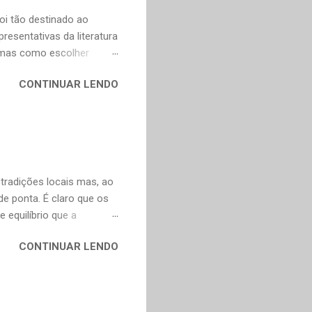
oi tão destinado ao
esentativas da literatura
, mas como escolher
contos, "Anna Kariênina"
CONTINUAR LENDO
i. De qualquer forma,
ns, infelizmente, já não se
y. Não poderia faltar um
ura russa e também para o
ço de tradução direta do
artir do francês e...
 tradições locais mas, ao
 ponta. É claro que os
 equilíbrio que a
, incorporam elementos
CONTINUAR LENDO
adas, o que explica o
o o mundo. A boa notícia
nte a Murakami. Alguns
escentei os links para as