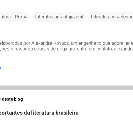
ratura - Prosa
Literatura infantojuvenil
Literatura israelens
laboradas por Alexandre Kovacs, um engenheiro que adora ler e 
ções e revisões críticas de originais, entre em contato: alexan
o
 deste blog
ortantes da literatura brasileira