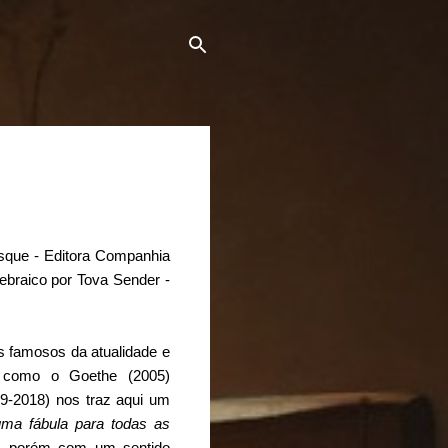
sque - Editora Companhia
hebraico por Tova Sender -
s famosos
da atualidade e
s como o Goethe (2005)
9-2018) nos traz aqui um
uma fábula para todas as
, porém com um sentido