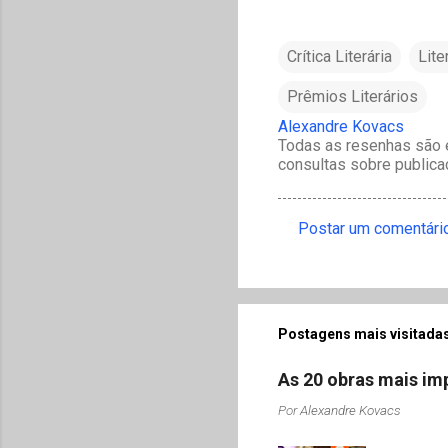
Crítica Literária
Lite
Prêmios Literários
Alexandre Kovacs
Todas as resenhas são e
consultas sobre publica
Postar um comentári
C
o
m
e
Postagens mais visitadas
n
As 20 obras mais imp
t
Por
Alexandre Kovacs
á
r