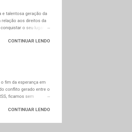
as obras fascinantes em
ei Shônagan (966-1025)
 e talentosa geração da
relação aos direitos da
conquistar o seu lugar e
ncompleta, é apenas uma
CONTINUAR LENDO
undo em um lugar melhor
marães Peixoto Bretas,
e Goiás, Estado de Goiás,
 Ana, devido à repressão
 soma de sonoridade e
 1965 (Poemas dos Becos de
u o fim da esperança em
do conflito gerado entre o
URSS, ficamos sem
 em todo o mundo inspirou
CONTINUAR LENDO
da em séculos passados.
iterária o que explica o
como podemos constatar
nte e tantas outras. É