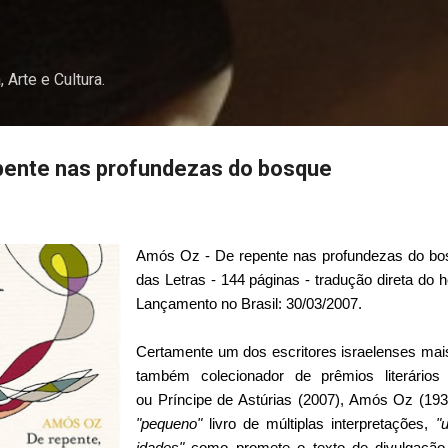
Pular para o conteúdo principal
, Arte e Cultura.
pente nas profundezas do bosque
Amós Oz - De repente nas profundezas do bo
das Letras - 144 páginas - tradução direta do 
Lançamento no Brasil: 30/03/2007.
Certamente um dos escritores israelenses
mai
também colecionador de prêmios literário
ou Príncipe de Astúrias (2007), Amós Oz (193
"pequeno"
livro de múltiplas interpretações,
"
idades"
como promete o texto de divulgação