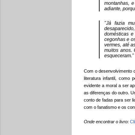
montanhas, e
adiante, porq
"Já fazia m
desaparecido
domésticas e 
cegonhas e os
vermes, até a
muitos anos. 
esqueceram."
Com o desenvolvimento do
literatura infantil, co
evidente a moral a ser ap
as diferenças do outro.
Um
conto de fadas para ser 
com o fanatismo e os con
Onde encontrar o livro
:
Cl