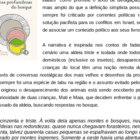
mais amplo do que a definição simplista poss
sempre foi criticado por correntes políticas
solução pacifista para os conflitos em Israel, se
de associar um conteúdo político aos seus livro
A narrativa é inspirada nos contos de fada
cenário uma aldeia triste e isolada onde todo
domésticos (inclusive os insetos), desapare
crianças do local têm uma noção remota d
avés de conversas nostálgicas dos mais velhos e desenhos da pro
 sempre foi uma espécie de tabu na região e o assunto evitado pelo
 originou o desaparecimento dos animais está sendo encoberto pe
uriosidade de duas crianças, Mati e Maia, que decidem enfrentar o 
assado da aldeia, buscando respostas no bosque.
 cinzenta e triste. À volta dela apenas montes e bosques, n
aldeias nas redondezas. quase nunca chegavam forasteiros, nem
rinta, talvez quarenta casas pequenas se espalhavam ao longo d
eado por montes íngremes. Somente a oeste havia uma abertura