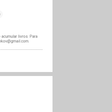
e
acumular livros. Para
drekov@gmail.com.