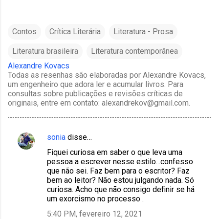
Contos
Crítica Literária
Literatura - Prosa
Literatura brasileira
Literatura contemporânea
Alexandre Kovacs
Todas as resenhas são elaboradas por Alexandre Kovacs,
um engenheiro que adora ler e acumular livros. Para
consultas sobre publicações e revisões críticas de
originais, entre em contato: alexandrekov@gmail.com.
sonia
disse…
C
Fiquei curiosa em saber o que leva uma
o
pessoa a escrever nesse estilo...confesso
m
que não sei. Faz bem para o escritor? Faz
bem ao leitor? Não estou julgando nada. Só
e
curiosa. Acho que não consigo definir se há
n
um exorcismo no processo .
t
5:40 PM, fevereiro 12, 2021