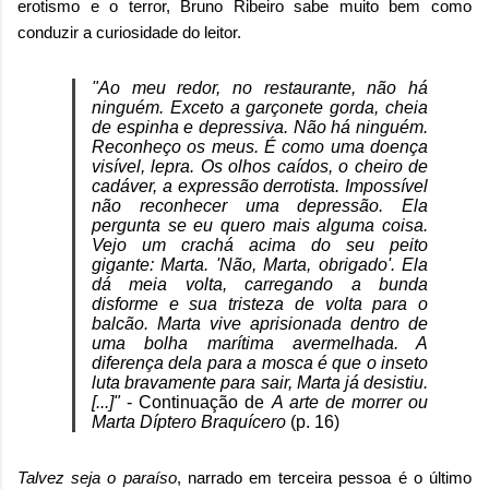
erotismo e o terror, Bruno Ribeiro sabe muito bem como
conduzir a curiosidade do leitor.
"Ao meu redor, no restaurante, não há
ninguém. Exceto a garçonete gorda, cheia
de espinha e depressiva. Não há ninguém.
Reconheço os meus. É como uma doença
visível, lepra. Os olhos caídos, o cheiro de
cadáver, a expressão derrotista. Impossível
não reconhecer uma depressão. Ela
pergunta se eu quero mais alguma coisa.
Vejo um crachá acima do seu peito
gigante: Marta. 'Não, Marta, obrigado'. Ela
dá meia volta, carregando a bunda
disforme e sua tristeza de volta para o
balcão. Marta vive aprisionada dentro de
uma bolha marítima avermelhada. A
diferença dela para a mosca é que o inseto
luta bravamente para sair, Marta já desistiu.
[...]"
-
Continuação de
A arte de morrer ou
Marta Díptero Braquícero
(p. 16)
Talvez seja o paraíso
, narrado em terceira pessoa é o último