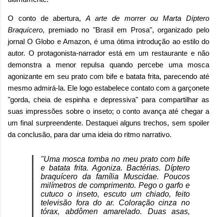
O conto de abertura,
A arte de morrer ou Marta Díptero
Braquícero
, premiado no "Brasil em Prosa", organizado pelo
jornal O Globo e Amazon, é uma ótima introdução ao estilo do
autor. O protagonista-narrador está em um restaurante e não
demonstra a menor repulsa quando percebe uma mosca
agonizante em seu prato com bife e batata frita, parecendo até
mesmo admirá-la. Ele logo estabelece contato com a garçonete
"gorda, cheia de espinha e depressiva" para compartilhar as
suas impressões sobre o inseto; o conto avança até chegar a
um final surpreendente. Destaquei alguns trechos, sem spoiler
da conclusão, para dar uma ideia do ritmo narrativo.
"Uma mosca tomba no meu prato com bife
e batata frita. Agoniza. Bactérias. Díptero
braquícero da família Muscidae. Poucos
milímetros de comprimento. Pego o garfo e
cutuco o inseto, escuto um chiado, feito
televisão fora do ar. Coloração cinza no
tórax, abdômen amarelado. Duas asas,