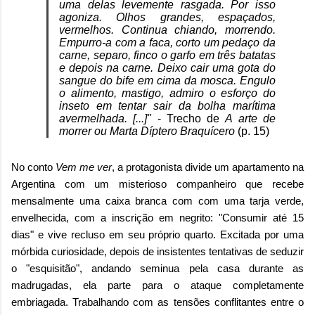
uma delas levemente rasgada. Por isso
agoniza. Olhos grandes, espaçados,
vermelhos. Continua chiando, morrendo.
Empurro-a com a faca, corto um pedaço da
carne, separo, finco o garfo em três batatas
e depois na carne. Deixo cair uma gota do
sangue do bife em cima da mosca. Engulo
o alimento, mastigo, admiro o esforço do
inseto em tentar sair da bolha marítima
avermelhada. [...]"
- Trecho de
A arte de
morrer ou Marta Díptero Braquícero
(p. 15)
No conto
Vem me ver
, a protagonista divide um apartamento na
Argentina com um misterioso companheiro que recebe
mensalmente uma caixa branca com com uma tarja verde,
envelhecida, com a inscrição em negrito: "Consumir até 15
dias" e vive recluso em seu próprio quarto. Excitada por uma
mórbida curiosidade, depois de insistentes tentativas de seduzir
o "esquisitão", andando seminua pela casa durante as
madrugadas, ela parte para o ataque completamente
embriagada. Trabalhando com as tensões conflitantes entre o