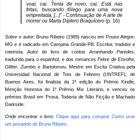
voar, cai. Tenta de novo, cai. Está nas
fritas, buscando fôlego para uma nova
empreitada. [...]"
-
Continuação de
A arte de
morrer ou Marta Díptero Braquícero
(p. 16)
Sobre o autor
: Bruno Ribeiro (1989) nasceu em Pouso Alegre-
MG e é radicado em Campina Grande-PB. Escritor, tradutor e
roteirista. Autor do livro de contos
Arranhando Paredes
,
traduzido para o espanhol, e dos romances
Febre de Enxofre
,
Glitter
,
Zumbis e Bartolomeu
. Mestre em Escita Criativa pela
Universidad Nacional de Tres de Febrero (UNTREF), de
Buenos Aires, foi finalista da 1ª edição do Prêmio Kindle,
Menção Honrosa do 1º Prêmio Mix Literário, e venceu os
prêmios Brasil em Prosa, Todavia de Não Ficção e Machado
Darkside.
Onde encontrar o livro
:
Clique aqui para comprar
Como usar
um pesadelo
de Bruno Ribeiro