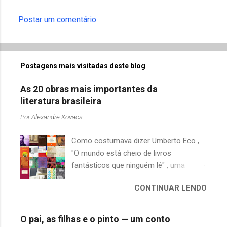
á
r
Postar um comentário
i
o
s
Postagens mais visitadas deste blog
As 20 obras mais importantes da
literatura brasileira
Por
Alexandre Kovacs
Como costumava dizer Umberto Eco ,
"O mundo está cheio de livros
fantásticos que ninguém lê" , uma
afirmação adequada, principalmente
CONTINUAR LENDO
quando falamos de clássicos da
literatura. Geralmente, no caso de
escritores brasileiros, somos forçados
O pai, as filhas e o pinto — um conto
a uma avaliação burocrática na escola e