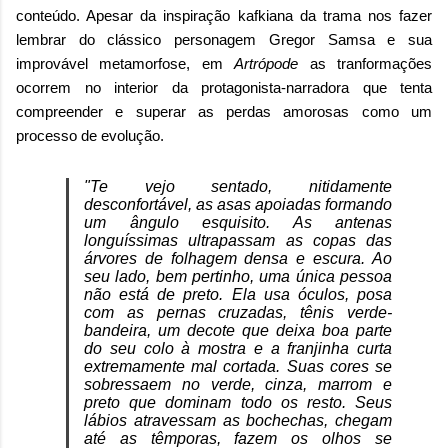
conteúdo. Apesar da inspiração kafkiana da trama nos fazer
lembrar do clássico personagem Gregor Samsa e sua
improvável metamorfose, em
Artrópode
as tranformações
ocorrem no interior da protagonista-narradora que tenta
compreender e superar as perdas amorosas como um
processo de evolução.
"Te vejo sentado, nitidamente
desconfortável, as asas apoiadas formando
um ângulo esquisito. As antenas
longuíssimas ultrapassam as copas das
árvores de folhagem densa e escura. Ao
seu lado, bem pertinho, uma única pessoa
não está de preto. Ela usa óculos, posa
com as pernas cruzadas, tênis verde-
bandeira, um decote que deixa boa parte
do seu colo à mostra e a franjinha curta
extremamente mal cortada. Suas cores se
sobressaem no verde, cinza, marrom e
preto que dominam todo os resto. Seus
lábios atravessam as bochechas, chegam
até as têmporas, fazem os olhos se