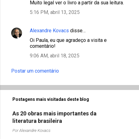
Muito legal ver o livro a partir da sua leitura.
m
5:16 PM, abril 13, 2025
e
n
Alexandre Kovacs
disse…
t
Oi Paula, eu que agradeço a visita e
á
comentário!
r
9:06 AM, abril 18, 2025
i
o
Postar um comentário
s
Postagens mais visitadas deste blog
As 20 obras mais importantes da
literatura brasileira
Por
Alexandre Kovacs