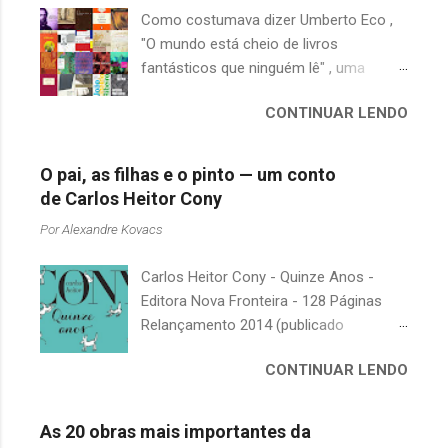
Como costumava dizer Umberto Eco ,
"O mundo está cheio de livros
fantásticos que ninguém lê" , uma
afirmação adequada, principalmente
CONTINUAR LENDO
quando falamos de clássicos da
literatura. Geralmente, no caso de
escritores brasileiros, somos forçados
O pai, as filhas e o pinto — um conto
a uma avaliação burocrática na escola e
de Carlos Heitor Cony
acabamos adquirindo uma certa
Por
Alexandre Kovacs
antipatia a determinado livro ou autor
quando o objetivo deveria ser
Carlos Heitor Cony - Quinze Anos -
justamente o contrário. É surpreendente
Editora Nova Fronteira - 128 Páginas
como uma segunda visita a essas
Relançamento 2014 (publicado
obras, já em nossa maturidade, pode
originalmente em 1965) Uma antologia
revelar um tesouro empoeirado e
CONTINUAR LENDO
com deliciosos contos sobre a infância
escondido, bem ali na nossa estante.
e a juventude. As narrativas, sempre
Afinal, mudaram os livros ou mudamos
bem-humoradas e sensíveis,
nós? A limitação de apenas 20
As 20 obras mais importantes da
descrevem o relacionamento de um pai