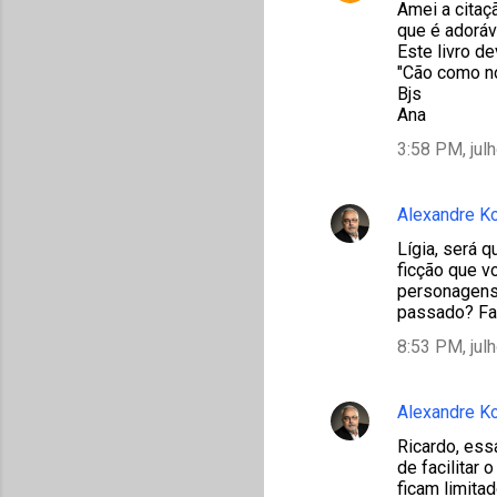
Amei a citaç
que é adoráv
Este livro d
"Cão como nó
Bjs
Ana
3:58 PM, jul
Alexandre K
Lígia, será 
ficção que v
personagens
passado? Fa
8:53 PM, jul
Alexandre K
Ricardo, ess
de facilitar
ficam limita