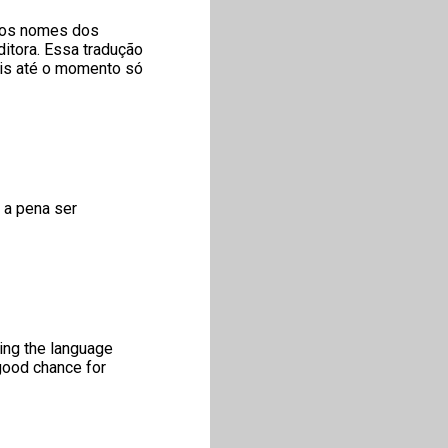
o os nomes dos
ditora. Essa tradução
is até o momento só
 a pena ser
ing the language
 good chance for