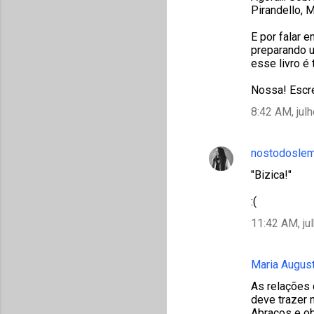
Pirandello, M
E por falar e
preparando 
esse livro é
Nossa! Escre
8:42 AM, jul
nostodosle
"Bizica!"
:(
11:42 AM, ju
Maria Augus
As relações 
deve trazer 
Abraços e ob