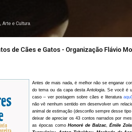
Pular para o conteúdo principal
, Arte e Cultura.
os de Cães e Gatos - Organização Flávio Mo
Antes de mais nada, é melhor não se enganar com
do tema ou da capa desta Antologia. Se você é
caso – ver postagem sobre cães e literatura
aqui
não vê nenhum sentido em desenvolver um relac
animal de estimação (desconfio sempre desse tip
deixar de apreciar os 43 contos narrados por mest
as épocas como
Honoré de
Balzac
,
Émile Zola