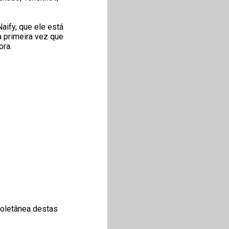
aify, que ele está
a primeira vez que
ora.
coletânea destas