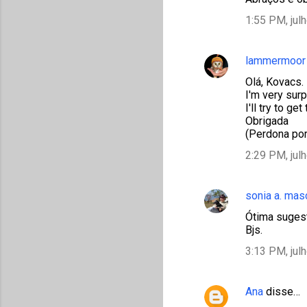
1:55 PM, jul
lammermoor
Olá, Kovacs.
I'm very surp
I'll try to get
Obrigada
(Perdona por
2:29 PM, jul
sonia a. mas
Ótima suges
Bjs.
3:13 PM, jul
Ana
disse…