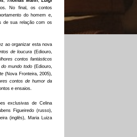
is
,
Thomas Mann
,
Luigi
ros. No final, os contos
mportamento do homem e,
s de sua relação com os
z ao organizar esta nova
ntos de loucura
(Ediouro,
hores contos fantásticos
s do mundo todo
(Ediouro,
te
(Nova Fronteira, 2005),
res contos de humor da
ontos e ensaios.
es exclusivas de Celina
ubens Figueiredo (russo),
eira (inglês), Maria Luiza