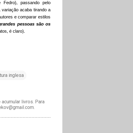
e Fedro), passando pelo
variação acaba tirando a
utores e comparar estilos
grandes pessoas são os
os, é claro).
tura inglesa
acumular livros. Para
drekov@gmail.com.