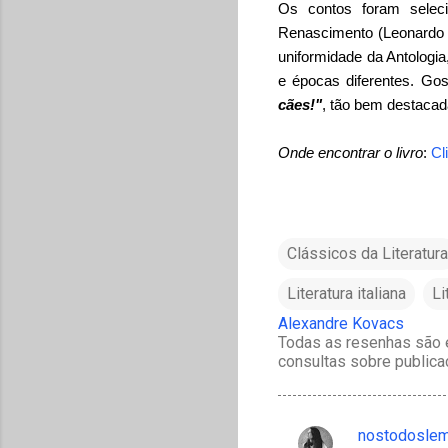
Os contos foram seleci
Renascimento (Leonardo 
uniformidade da Antologi
e épocas diferentes. Gos
cães!"
, tão bem destacad
Onde encontrar o livro
:
Cl
Clássicos da Literatura
Literatura italiana
Li
Alexandre Kovacs
Todas as resenhas são e
consultas sobre publica
nostodosle
C