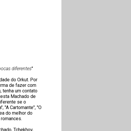
ocas diferentes
"
dade do Orkut. Por
forma de fazer com
, tenha um contato
etesta Machado de
iferente se o
", "A Cartomante", "O
nea do melhor do
s romances.
achado, Tchekhov,