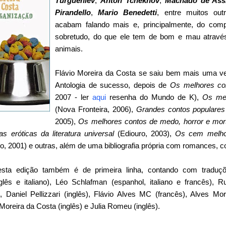
Turguêniev
,
Anton Tchekhov
,
Machado de Ass
Pirandello
,
Mario Benedetti
, entre muitos out
acabam falando mais e, principalmente, do co
sobretudo, do que ele tem de bom e mau atravé
animais.
Flávio Moreira da Costa se saiu bem mais uma ve
Antologia de sucesso, depois de
Os melhores co
2007 - ler
aqui
resenha do Mundo de K),
Os mel
(Nova Fronteira, 2006),
Grandes contos populare
2005),
Os melhores contos de medo, horror e mor
s eróticas da literatura universal
(Ediouro, 2003),
Os cem melho
o, 2001) e outras, além de uma bibliografia própria com romances, c
esta edição também é de primeira linha, contando com traduçõ
nglês e italiano), Léo Schlafman (espanhol, italiano e francês), R
, Daniel Pellizzari (inglês), Flávio Alves MC (francês), Alves Mor
Moreira da Costa (inglês) e Julia Romeu (inglês).