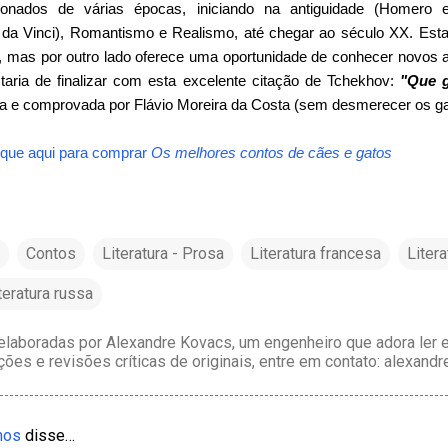
onados de várias épocas, iniciando na antiguidade (Homero 
da Vinci), Romantismo e Realismo, até chegar ao século XX. Esta 
a, mas por outro lado oferece uma oportunidade de conhecer novos a
taria de finalizar com esta excelente citação de Tchekhov:
"Que 
a e comprovada por Flávio Moreira da Costa (sem desmerecer os gat
ique aqui para comprar
Os melhores contos de cães e gatos
Contos
Literatura - Prosa
Literatura francesa
Litera
teratura russa
laboradas por Alexandre Kovacs, um engenheiro que adora ler e 
ções e revisões críticas de originais, entre em contato: alexan
mos
disse…