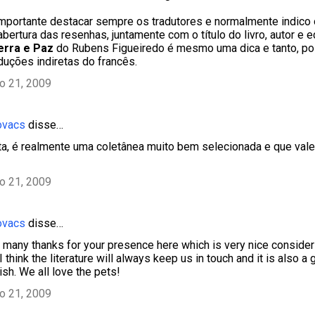
mportante destacar sempre os tradutores e normalmente indic
ertura das resenhas, juntamente com o título do livro, autor e e
erra e Paz
do Rubens Figueiredo é mesmo uma dica e tanto, po
duções indiretas do francês.
ho 21, 2009
ovacs
disse…
a, é realmente uma coletânea muito bem selecionada e que vale
ho 21, 2009
ovacs
disse…
many thanks for your presence here which is very nice consider
I think the literature will always keep us in touch and it is also a
ish. We all love the pets!
ho 21, 2009