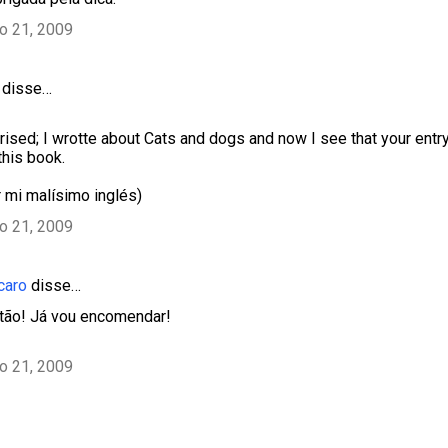
ho 21, 2009
disse…
rised; I wrotte about Cats and dogs and now I see that your entr
 this book.
 mi malísimo inglés)
ho 21, 2009
caro
disse…
tão! Já vou encomendar!
ho 21, 2009