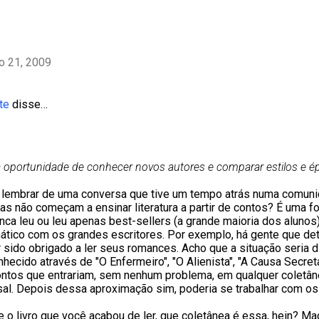
ho 21, 2009
te
disse…
 oportunidade de conhecer novos autores e comparar estilos e ép
lembrar de uma conversa que tive um tempo atrás numa comuni
as não começam a ensinar literatura a partir de contos? É uma 
ca leu ou leu apenas best-sellers (a grande maioria dos alunos)
tico com os grandes escritores. Por exemplo, há gente que d
r sido obrigado a ler seus romances. Acho que a situação seria d
hecido através de "O Enfermeiro", "O Alienista", "A Causa Secreta
ontos que entrariam, sem nenhum problema, em qualquer coletâ
sal. Depois dessa aproximação sim, poderia se trabalhar com o
re o livro que você acabou de ler, que coletânea é essa, hein? M