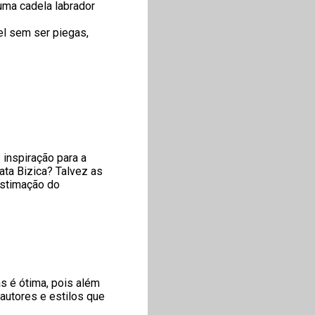
uma cadela labrador
el sem ser piegas,
 inspiração para a
ata Bizica? Talvez as
estimação do
as é ótima, pois além
 autores e estilos que