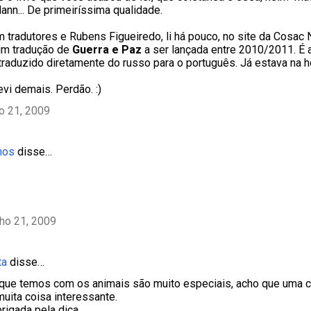
ann... De primeiríssima qualidade.
m tradutores e Rubens Figueiredo, li há pouco, no site da Cosac N
um tradução de
Guerra e Paz
a ser lançada entre 2010/2011. É 
 traduzido diretamente do russo para o português. Já estava na h
vi demais. Perdão. :)
ho 21, 2009
mos
disse…
lho 21, 2009
ta
disse…
que temos com os animais são muito especiais, acho que uma 
muita coisa interessante.
rigada pela dica.