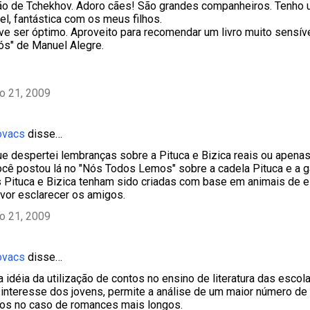
ão de Tchekhov. Adoro cães! São grandes companheiros. Tenho 
el, fantástica com os meus filhos.
eve ser óptimo. Aproveito para recomendar um livro muito sensív
s" de Manuel Alegre.
ho 21, 2009
ovacs
disse…
que despertei lembranças sobre a Pituca e Bizica reais ou apenas
ocê postou lá no "Nós Todos Lemos" sobre a cadela Pituca e a g
 Pituca e Bizica tenham sido criadas com base em animais de 
vor esclarecer os amigos.
ho 21, 2009
ovacs
disse…
a idéia da utilização de contos no ensino de literatura das escol
 o interesse dos jovens, permite a análise de um maior número de
dos no caso de romances mais longos.