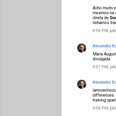
Acho muito i
mesmos na ab
direta de
Gu
tinhamos tra
8:59 PM, jul
Alexandre K
Maria August
divulgada.
9:01 PM, jul
Alexandre K
lammermoor, 
differences. 
training span
9:04 PM, jul