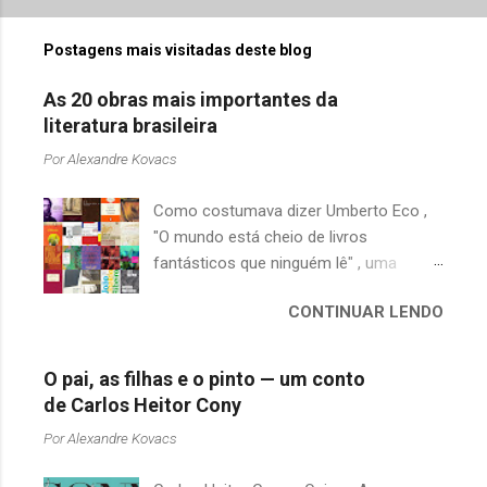
Postagens mais visitadas deste blog
As 20 obras mais importantes da
literatura brasileira
Por
Alexandre Kovacs
Como costumava dizer Umberto Eco ,
"O mundo está cheio de livros
fantásticos que ninguém lê" , uma
afirmação adequada, principalmente
CONTINUAR LENDO
quando falamos de clássicos da
literatura. Geralmente, no caso de
escritores brasileiros, somos forçados
O pai, as filhas e o pinto — um conto
a uma avaliação burocrática na escola e
de Carlos Heitor Cony
acabamos adquirindo uma certa
Por
Alexandre Kovacs
antipatia a determinado livro ou autor
quando o objetivo deveria ser