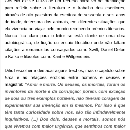
Costello ele se utiliza de um recurso narrativo de metaficção
para refletir sobre a literatura e o trabalho dos escritores,
através de oito palestras da escritora de sessenta e seis anos
de idade, defensora dos animais, em diferentes situações que
ela vivencia ao viajar pelo mundo recebendo prêmios literários.
Nunca fica claro para o leitor se está diante de uma obra
autobiográfica, de ficção ou ensaio filosófico onde não faltam
citações a romancistas consagrados como Swift, Daniel Defoe
e Kafka e filósofos como Kant e Wittgenstein.
Difícil escolher e destacar alguns trechos, mas o capítulo sobre
Eros
e as relações eróticas entre homens e deuses é
magistral:
"Amor e morte. Os deuses, os imortais, foram os
inventores da morte e da corrupção; porém, com exceção
de dois ou três exemplos notáveis, não tiveram coragem de
experimentar sua invenção em si mesmos. Por isso é que
têm tanta curiosidade sobre nós, são tão infindavelmente
inquisitivos. (...) Dos dois, deuses e mortais, somos nós
que vivemos com maior urgência, que sentimos com maior