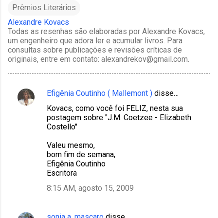
Prêmios Literários
Alexandre Kovacs
Todas as resenhas são elaboradas por Alexandre Kovacs,
um engenheiro que adora ler e acumular livros. Para
consultas sobre publicações e revisões críticas de
originais, entre em contato: alexandrekov@gmail.com.
Efigênia Coutinho ( Mallemont )
disse…
C
Kovacs, como você foi FELIZ, nesta sua
o
postagem sobre "J.M. Coetzee - Elizabeth
m
Costello"
e
Valeu mesmo,
n
bom fim de semana,
Efigênia Coutinho
t
Escritora
á
8:15 AM, agosto 15, 2009
r
i
sonia a. mascaro
disse…