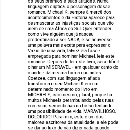
os seus prêmios e suas atitudes. Numa
linguagem elíptica, o personagem desse
romance, Michael K ,sempre à mercê dos
acontecimentos e da História aparece para
desmascarar as injustiças sociais que vão
além de uma África do Sul. Quer entender
como vive alguém que já nasceu
predestinado a ser NADA, e se houvesse
uma palavra mais exata para expressar o
Vazio de uma vida, talvez ela fosse
empregada para nominar Michael, leia este
romance. Depois de ler este livro, será difícil
olhar um MISERÁVEL - em qualquer canto do
mundo - da mesma forma que antes.
Coetzee, com sua linguagem afiada
transforma o seu Michael K em um
determinado momento do livro em
MICHAELS, isto mesmo, plural, porque há
muitos Michaels perambulando pelas ruas
com suas sementinhas no bolso tentando
uma possibilidade de vida. MARAVILHOSO,
DOLORIDO! Para mim, este é um dos
maiores escritores da atualidade, e ele pode
se dar ao luxo de não dizer nada quando