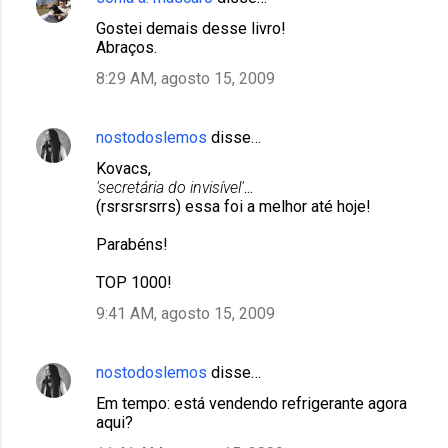
o
Gostei demais desse livro!
s
Abraços.
8:29 AM, agosto 15, 2009
nostodoslemos
disse…
Kovacs,
'secretária do invisível'
...
(rsrsrsrsrrs) essa foi a melhor até hoje!
Parabéns!
TOP 1000!
9:41 AM, agosto 15, 2009
nostodoslemos
disse…
Em tempo: está vendendo refrigerante agora
aqui?