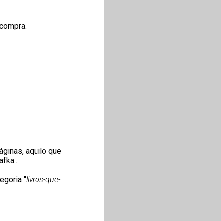
 compra.
ginas, aquilo que
fka...
egoria "
livros-que-