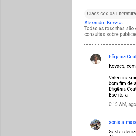
Clássicos da Literatura
Alexandre Kovacs
Todas as resenhas são e
consultas sobre publica
Efigênia Cou
C
Kovacs, como
o
m
Valeu mesm
bom fim de 
e
Efigênia Cou
n
Escritora
t
8:15 AM, ago
á
r
sonia a. mas
i
Gostei demai