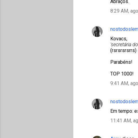
o
Abraços.
s
8:29 AM, ago
nostodosle
Kovacs,
'secretária do 
(rsrsrsrsrrs)
Parabéns!
TOP 1000!
9:41 AM, ago
nostodosle
Em tempo: es
11:41 AM, a