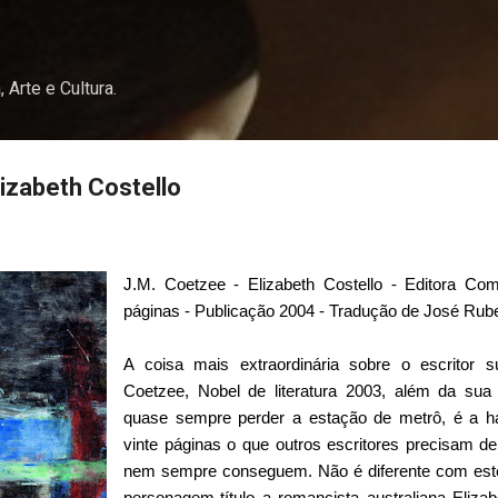
Pular para o conteúdo principal
, Arte e Cultura.
lizabeth Costello
J.M. Coetzee - Elizabeth Costello - Editora Co
páginas - Publicação 2004 - Tradução de José Rube
A coisa mais extraordinária sobre o escritor s
Coetzee, Nobel de literatura 2003, além da su
quase sempre perder a estação de metrô, é a hab
vinte páginas o que outros escritores precisam de
nem sempre conseguem. Não é diferente com es
personagem-título a romancista australiana Elizab