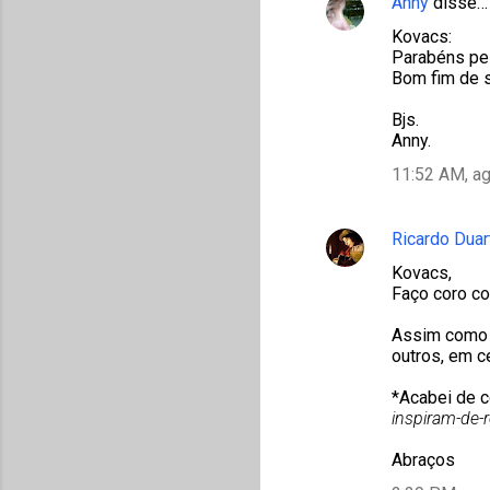
Anny
disse…
Kovacs:
Parabéns pel
Bom fim de 
Bjs.
Anny.
11:52 AM, a
Ricardo Duar
Kovacs,
Faço coro co
Assim como 
outros, em c
*Acabei de 
inspiram-de-
Abraços