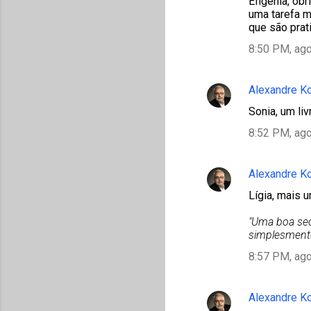
Efigênia, ob
uma tarefa mu
que são prati
8:50 PM, ago
Alexandre K
Sonia, um li
8:52 PM, ago
Alexandre K
Lígia, mais 
"Uma boa sec
simplesmente
8:57 PM, ago
Alexandre K