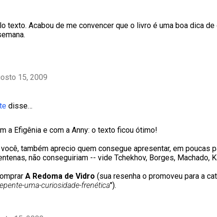
o texto. Acabou de me convencer que o livro é uma boa dica de
semana.
gosto 15, 2009
te
disse…
m a Efigênia e com a Anny: o texto ficou ótimo!
você, também aprecio quem consegue apresentar, em poucas pá
entenas, não conseguiriam -- vide Tchekhov, Borges, Machado, Ka
comprar
A Redoma de Vidro
(sua resenha o promoveu para a cat
repente-uma-curiosidade-frenética
").