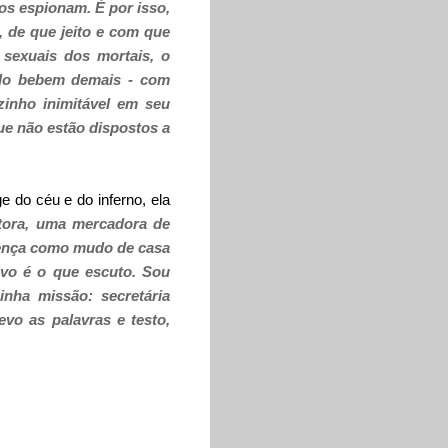
os espionam. É por isso,
 de que jeito e com que
 sexuais dos mortais, o
ndo bebem demais - com
zinho inimitável em seu
ue não estão dispostos a
e do céu e do inferno, ela
tora, uma mercadora de
crença como mudo de casa
evo é o que escuto. Sou
inha missão: secretária
vo as palavras e testo,