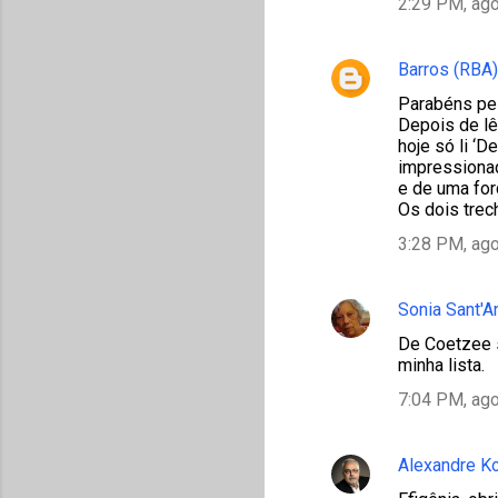
2:29 PM, ago
Barros (RBA)
Parabéns pe
Depois de lê
hoje só li ‘
impressionad
e de uma for
Os dois trec
3:28 PM, ago
Sonia Sant'
De Coetzee s
minha lista.
7:04 PM, ago
Alexandre K