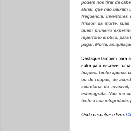
podem nos tirar da cabe
afinal, que não baixam
frequência. Inventores
frisson da morte, sua
quem primeiro experime
repertório erótico, par
pagar. Morte, aniquilaçã
Destaque também para a de
sofre para escrever uma 
ficções. Tenho apenas c
ou de roupas, de acord
secretária do invisíve
estenógrafa. Não me co
testo a sua integridade, 
Onde encontrar o livro
:
Cl