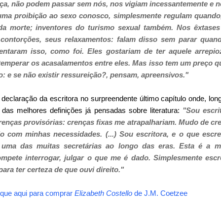
ça, não podem passar sem nós, nos vigiam incessantemente e n
 uma proibição ao sexo conosco, simplesmente regulam quando,
 da morte; inventores do turismo sexual também. Nos êxtases
s contorções, seus relaxamentos: falam disso sem parar qua
ntaram isso, como foi. Eles gostariam de ter aquele arrepio
a temperar os acasalamentos entre eles. Mas isso tem um preço q
o: e se não existir ressureição?, pensam, apreensivos."
claração da escritora no surpreendente último capítulo onde, long
das melhores definições já pensadas sobre literatura:
"Sou escri
renças provisórias: crenças fixas me atrapalhariam. Mudo de 
o com minhas necessidades. (...) Sou escritora, e o que escr
l, uma das muitas secretárias ao longo das eras. Esta é a m
mpete interrogar, julgar o que me é dado. Simplesmente escre
para ter certeza de que ouvi direito."
ique aqui para comprar
Elizabeth Costello
de
J.M. Coetzee