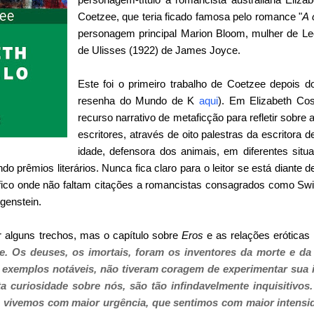
Coetzee, que teria ficado famosa pelo romance "
A 
personagem principal Marion Bloom, mulher de Le
de Ulisses (1922) de James Joyce.
Este foi o primeiro trabalho de Coetzee depois d
resenha do Mundo de K
aqui
). Em Elizabeth Cost
recurso narrativo de metaficção para refletir sobre a
escritores, através de oito palestras da escritora 
idade, defensora dos animais, em diferentes situ
o prêmios literários. Nunca fica claro para o leitor se está diante 
ófico onde não faltam citações a romancistas consagrados como Swi
tgenstein.
ar alguns trechos, mas o capítulo sobre
Eros
e as relações eróticas
. Os deuses, os imortais, foram os inventores da morte e d
s exemplos notáveis, não tiveram coragem de experimentar sua
a curiosidade sobre nós, são tão infindavelmente inquisitivos. 
 vivemos com maior urgência, que sentimos com maior intensid