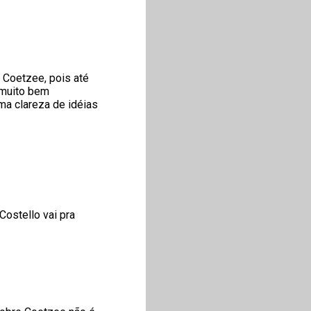
 Coetzee, pois até
 muito bem
ma clareza de idéias
Costello vai pra