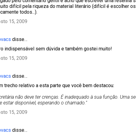
rigado pelo comentário gentil e acho que escrever uma resenha 
ito difícil pela riqueza do material literário (difícil é escolher os
camente todos...).
sto 15, 2009
ovacs
disse…
vro indispensável sem dúvida e também gostei muito!
sto 15, 2009
ovacs
disse…
um trecho relativo a esta parte que você bem destacou:
retária não deve ter crenças. É inadequado à sua função. Uma se
 estar disponível, esperando o chamado."
sto 15, 2009
ovacs
disse…