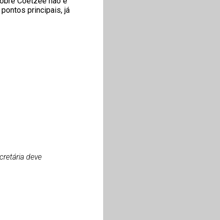
sobre Coetzee não é
 pontos principais, já
cretária deve