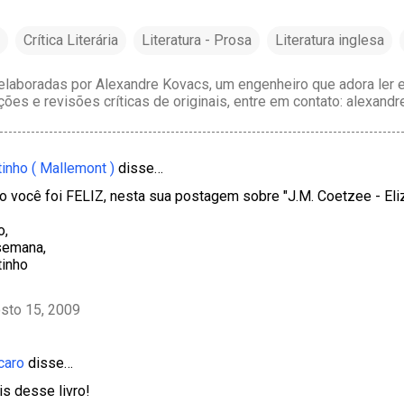
Crítica Literária
Literatura - Prosa
Literatura inglesa
laboradas por Alexandre Kovacs, um engenheiro que adora ler e 
ções e revisões críticas de originais, entre em contato: alexan
tinho ( Mallemont )
disse…
 você foi FELIZ, nesta sua postagem sobre "J.M. Coetzee - Eli
o,
semana,
tinho
sto 15, 2009
caro
disse…
s desse livro!