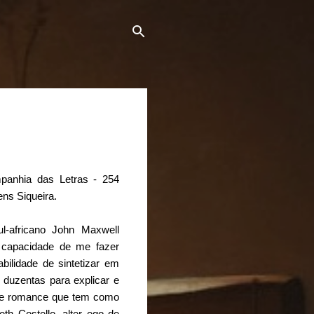
mpanhia das Letras - 254
ns Siqueira.
ul-africano John Maxwell
a capacidade de me fazer
ilidade de sintetizar em
 duzentas para explicar e
te romance que tem como
eth Costello, alter ego de