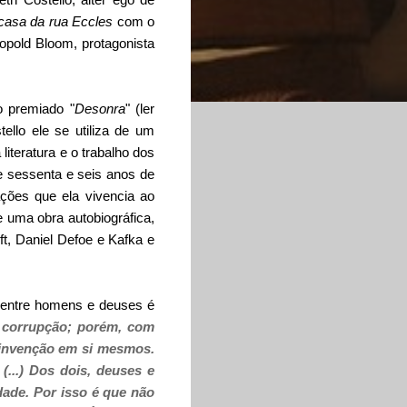
casa da rua Eccles
com o
opold Bloom, protagonista
o premiado "
Desonra
" (ler
ello ele se utiliza de um
 literatura e o trabalho dos
de sessenta e seis anos de
ações que ela vivencia ao
de uma obra autobiográfica,
ft, Daniel Defoe e Kafka e
 entre homens e deuses é
a corrupção; porém, com
 invenção em si mesmos.
(...) Dos dois, deuses e
ade. Por isso é que não