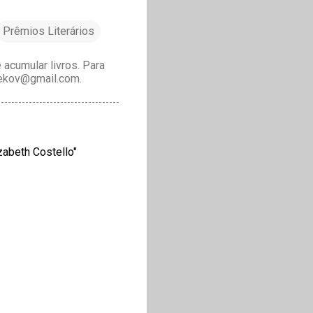
Prêmios Literários
acumular livros. Para
drekov@gmail.com.
zabeth Costello"