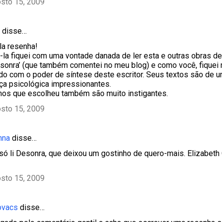
sto 15, 2009
disse…
la resenha!
-la fiquei com uma vontade danada de ler esta e outras obras de
Desonra’ (que também comentei no meu blog) e como você, fiquei
o com o poder de síntese deste escritor. Seus textos são de u
ça psicológica impressionantes.
hos que escolheu também são muito instigantes.
sto 15, 2009
Anna
disse…
ó li Desonra, que deixou um gostinho de quero-mais. Elizabeth 
sto 15, 2009
ovacs
disse…