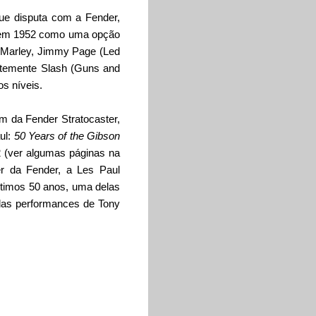
que disputa com a Fender,
o em 1952 como uma opção
b Marley, Jimmy Page (Led
ntemente Slash (Guns and
s níveis.
m da Fender Stratocaster,
ul:
50 Years of the Gibson
2
(ver algumas páginas na
er da Fender, a Les Paul
timos 50 anos, uma delas
das performances de Tony