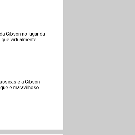
da Gibson no lugar da
 que virtualmente.
ássicas e a Gibson
 que é maravilhoso.