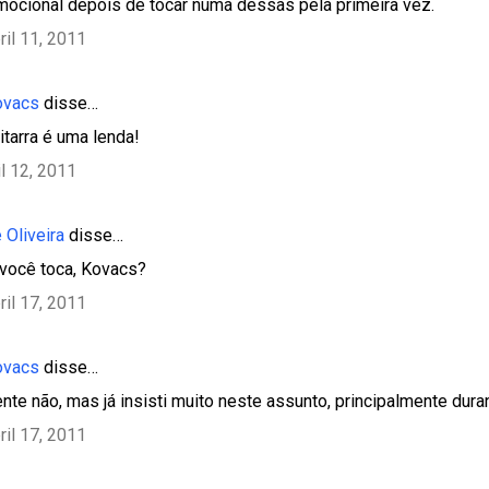
mocional depois de tocar numa dessas pela primeira vez.
ril 11, 2011
ovacs
disse…
itarra é uma lenda!
il 12, 2011
 Oliveira
disse…
 você toca, Kovacs?
ril 17, 2011
ovacs
disse…
ente não, mas já insisti muito neste assunto, principalmente dura
ril 17, 2011