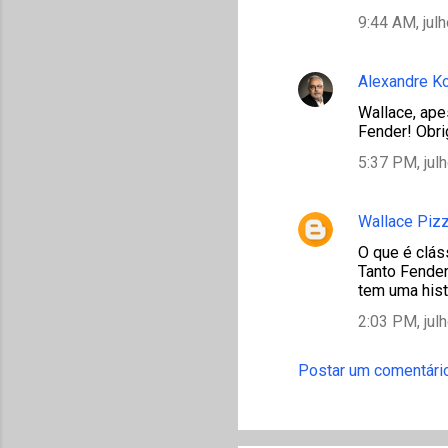
9:44 AM, jul
Alexandre K
Wallace, ape
Fender! Obri
5:37 PM, jul
Wallace Pizz
O que é clás
Tanto Fender
tem uma hist
2:03 PM, jul
Postar um comentári