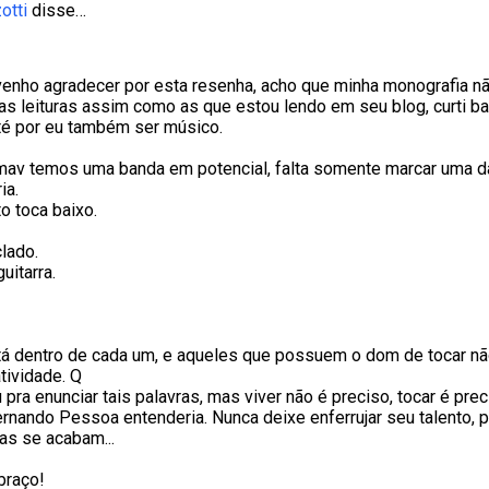
otti
disse…
nho agradecer por esta resenha, acho que minha monografia nã
ras leituras assim como as que estou lendo em seu blog, curti b
té por eu também ser músico.
omav temos uma banda em potencial, falta somente marcar uma d
ia.
o toca baixo.
clado.
uitarra.
tá dentro de cada um, e aqueles que possuem o dom de tocar n
tividade. Q
pra enunciar tais palavras, mas viver não é preciso, tocar é pre
ernando Pessoa entenderia. Nunca deixe enferrujar seu talento, 
ras se acabam...
braço!