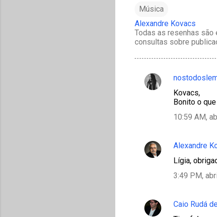
Música
Alexandre Kovacs
Todas as resenhas são e
consultas sobre publica
nostodosle
C
Kovacs,
o
Bonito o que 
m
10:59 AM, ab
e
n
Alexandre K
t
Lígia, obriga
á
3:49 PM, abr
r
i
Caio Rudá de
o