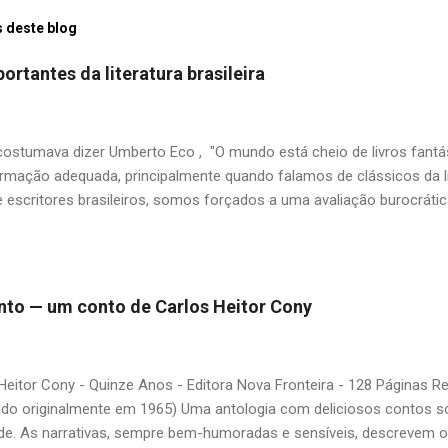
 deste blog
ortantes da literatura brasileira
stumava dizer Umberto Eco , "O mundo está cheio de livros fantás
rmação adequada, principalmente quando falamos de clássicos da li
 escritores brasileiros, somos forçados a uma avaliação burocrát
ndo uma certa antipatia a determinado livro ou autor quando o objet
ário. É surpreendente como uma segunda visita a essas obras, já 
 um tesouro empoeirado e escondido, bem ali na nossa estante. Afin
 nós? A limitação de apenas 20 indicações me forçou a deixar gra
 pinto — um conto de Carlos Heitor Cony
mo: Álvares de Azevedo, Antônio Calado, Augusto dos Anjos, Autra
d de Andrade, Castro Alves, Cecília Meireles, Dias Gomes, Dalton 
 Gonçalves Dias, José de Alencar, José Lins do Rego, Monteiro Loba
Heitor Cony - Quinze Anos - Editora Nova Fronteira - 128 Páginas 
guns (em o...
ado originalmente em 1965) Uma antologia com deliciosos contos so
de. As narrativas, sempre bem-humoradas e sensíveis, descrevem 