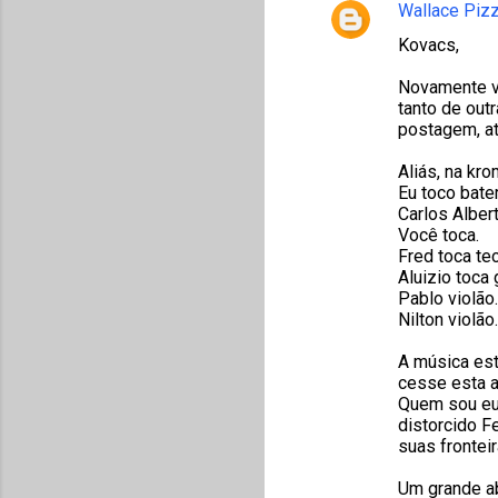
Wallace Pizz
Kovacs,
Novamente ve
tanto de out
postagem, a
Aliás, na kr
Eu toco bater
Carlos Albert
Você toca.
Fred toca te
Aluizio toca g
Pablo violão.
Nilton violão.
A música es
cesse esta a
Quem sou eu 
distorcido F
suas frontei
Um grande a