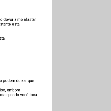
o deveria me afastar
astante esta
ata.
ão podem deixar que
ciso, embora
pois quando você toca