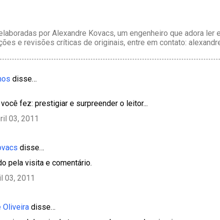
laboradas por Alexandre Kovacs, um engenheiro que adora ler e 
ções e revisões críticas de originais, entre em contato: alexan
mos
disse…
você fez: prestigiar e surpreender o leitor...
ril 03, 2011
ovacs
disse…
do pela visita e comentário.
il 03, 2011
 Oliveira
disse…