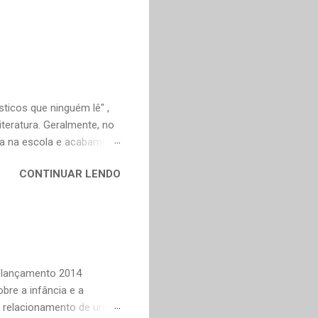
ticos que ninguém lê" ,
teratura. Geralmente, no
ica na escola e acabamos
ivo deveria ser justamente
CONTINUAR LENDO
em nossa maturidade, pode
al, mudaram os livros ou
ndes autores de fora,
n Dourado, Carlos
Trevisan, Fernando
to e Murilo Mendes, para
Relançamento 2014
bre a infância e a
o relacionamento de um