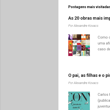
Postagens mais visitadas
As 20 obras mais imp
Por
Alexandre Kovacs
Como co
uma afi
caso de
adquiri
o contr
revelar
mudamos
O pai, as filhas e o
tais co
Por
Alexandre Kovacs
Drummon
Sabino,
Carlos 
citar al
(public
juventu