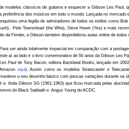
r de modelos clássicos de guitarra e esquecer a Gibson Les Paul, 
 a preferência dos músicos em todo o mundo. Lançada no mercad
conquistou uma legião de admiradores de todos os estilos como Bo
(Rush), Pete Townshead (the Who)
, Steve Howe (Yes) e mais rece
e da Fender, a Gibson também disponibilizou aulas online de todos o
Para ser ainda totalmente imparcial em comparação com a postage
este aí ao lado é o livro comemorativo de 50 anos da Gibson Les Pa
Les Paul
de Tony Bacon, editora
Backbeat Books, lançado em 200
Amazon
aqui
). Assim como os modelos Stratocaster e Telecast
manteve o seu desenho básico com poucas variações durante os úl
é a linda Gibson SG (1961-1963) que ficou marcada pelas alucina
Iommi do Black Sabbath e Angus Young do ACDC.