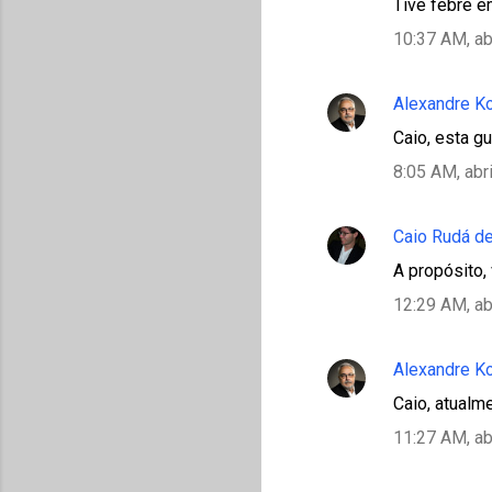
s
Tive febre e
10:37 AM, ab
Alexandre K
Caio, esta gu
8:05 AM, abr
Caio Rudá de
A propósito,
12:29 AM, ab
Alexandre K
Caio, atualm
11:27 AM, ab