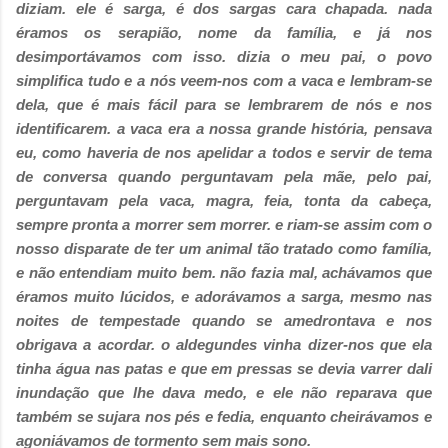
diziam. ele é sarga, é dos sargas cara chapada. nada
éramos os serapião, nome da família, e já nos
desimportávamos com isso. dizia o meu pai, o povo
simplifica tudo e a nós veem-nos com a vaca e lembram-se
dela, que é mais fácil para se lembrarem de nós e nos
identificarem. a vaca era a nossa grande história, pensava
eu, como haveria de nos apelidar a todos e servir de tema
de conversa quando perguntavam pela mãe, pelo pai,
perguntavam pela vaca, magra, feia, tonta da cabeça,
sempre pronta a morrer sem morrer. e riam-se assim com o
nosso disparate de ter um animal tão tratado como família,
e não entendiam muito bem. não fazia mal, achávamos que
éramos muito lúcidos, e adorávamos a sarga, mesmo nas
noites de tempestade quando se amedrontava e nos
obrigava a acordar. o aldegundes vinha dizer-nos que ela
tinha água nas patas e que em pressas se devia varrer dali
inundação que lhe dava medo, e ele não reparava que
também se sujara nos pés e fedia, enquanto cheirávamos e
agoniávamos de tormento sem mais sono.