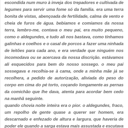
escondida num muro à inveja dos trepadores e cultivada de
legumes para servir uma fome só da família. era uma terra
bonita de vistas, abençoada de fertilidade, calma de vento e
cheia de furos de água. bebíamos e comíamos da nossa
terra, lembro-me, contava o meu pai, era muito pequeno,
como o aldegundes, e tudo ali nos bastava, como tínhamos
galinhas e coelhos e o casal de porcos a fazer uma ninhada
de leitões para cada ano, e era verdade que ninguém nos
incomodava ou se acercava da nossa discrição. estávamos
ali esquecidos para bem do nosso sossego. o meu pai
sossegava e recolhia-se à cama, onde a minha mãe já se
recolhera, a pedido de autorização, aliviada do peso do
corpo em cima do pé torto, coçando longamente as pernas
da comichão que lhe dava, atenta para acordar bem cedo
na manhã seguinte.
quando chovia noite inteira era o pior. o aldegundes, fraco,
um repolho de gente quase a querer ser homem, era
descarnado e enfezado de altura e largura. que haveria de
poder ele quando a sarga estava mais assustada e escutava