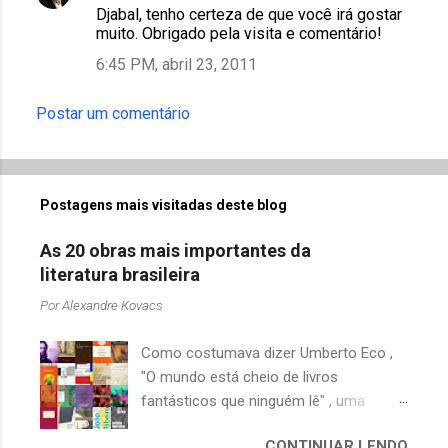
r
Djabal, tenho certeza de que você irá gostar
muito. Obrigado pela visita e comentário!
i
6:45 PM, abril 23, 2011
o
s
Postar um comentário
Postagens mais visitadas deste blog
As 20 obras mais importantes da
literatura brasileira
Por
Alexandre Kovacs
Como costumava dizer Umberto Eco ,
"O mundo está cheio de livros
fantásticos que ninguém lê" , uma
afirmação adequada, principalmente
CONTINUAR LENDO