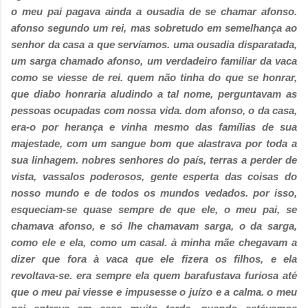
o meu pai pagava ainda a ousadia de se chamar afonso.
afonso segundo um rei, mas sobretudo em semelhança ao
senhor da casa a que servíamos. uma ousadia disparatada,
um sarga chamado afonso, um verdadeiro familiar da vaca
como se viesse de rei. quem não tinha do que se honrar,
que diabo honraria aludindo a tal nome, perguntavam as
pessoas ocupadas com nossa vida. dom afonso, o da casa,
era-o por herança e vinha mesmo das famílias de sua
majestade, com um sangue bom que alastrava por toda a
sua linhagem. nobres senhores do país, terras a perder de
vista, vassalos poderosos, gente esperta das coisas do
nosso mundo e de todos os mundos vedados. por isso,
esqueciam-se quase sempre de que ele, o meu pai, se
chamava afonso, e só lhe chamavam sarga, o da sarga,
como ele e ela, como um casal. à minha mãe chegavam a
dizer que fora à vaca que ele fizera os filhos, e ela
revoltava-se. era sempre ela quem barafustava furiosa até
que o meu pai viesse e impusesse o juízo e a calma. o meu