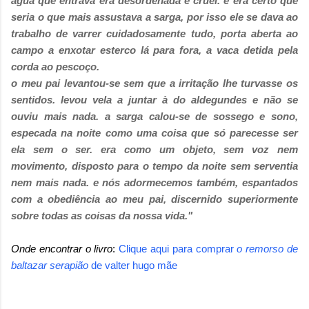
água que entrava era desordenada e cruel. e era certo que
seria o que mais assustava a sarga, por isso ele se dava ao
trabalho de varrer cuidadosamente tudo, porta aberta ao
campo a enxotar esterco lá para fora, a vaca detida pela
corda ao pescoço.
o meu pai levantou-se sem que a irritação lhe turvasse os
sentidos. levou vela a juntar à do aldegundes e não se
ouviu mais nada. a sarga calou-se de sossego e sono,
especada na noite como uma coisa que só parecesse ser
ela sem o ser. era como um objeto, sem voz nem
movimento, disposto para o tempo da noite sem serventia
nem mais nada. e nós adormecemos também, espantados
com a obediência ao meu pai, discernido superiormente
sobre todas as coisas da nossa vida."
Onde encontrar o livro
:
Clique aqui para comprar
o remorso de
baltazar serapião
de
valter hugo mãe