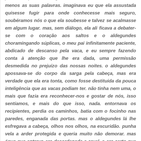
menos as suas palavras. imaginava eu que ela assustada
quisesse fugir para onde conhecesse mais seguro,
soubéramos nós o que ela soubesse e talvez se acalmasse
em algum lugar. mas, sem diálogo, ela ali ficava a debater-
se com o coração aos saltos e o aldegundes
choramingando súplicas, o meu pai infinitamente paciente,
abdicado de descanso pela vaca, e eu sempre fazendo
conta à atenção que lhe era dada, uma permissão
desmedida no prejuízo das nossas noites. o aldegundes
apossava-se do corpo da sarga pela cabeça, mas era
verdade que ela era tonta, como fosse destituída da pouca
inteligência que as vacas podiam ter. não tinha nem uma, o
mais que fazia era reconhecer-nos e gostar de nós, isso
sentíamos, e mais do que isso, nada. entornava os
recipientes, perdia os caminhos, batia com o focinho nas
paredes, enganada das portas. mas o aldegundes lá lhe
esfregava a cabeça, olhos nos olhos, na escuridão. punha
vela a arder protegida e queria muito não demorar. mas