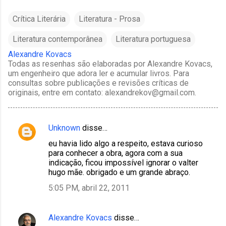
Crítica Literária
Literatura - Prosa
Literatura contemporânea
Literatura portuguesa
Alexandre Kovacs
Todas as resenhas são elaboradas por Alexandre Kovacs,
um engenheiro que adora ler e acumular livros. Para
consultas sobre publicações e revisões críticas de
originais, entre em contato: alexandrekov@gmail.com.
Unknown
disse…
C
eu havia lido algo a respeito, estava curioso
o
para conhecer a obra, agora com a sua
m
indicação, ficou impossível ignorar o valter
hugo mãe. obrigado e um grande abraço.
e
5:05 PM, abril 22, 2011
n
t
á
Alexandre Kovacs
disse…