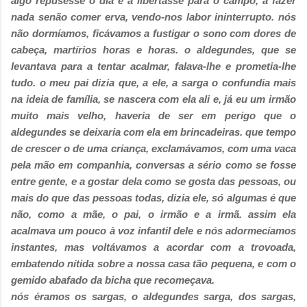
algo repusesse o dia e a libertasse para o campo, a fazer
nada senão comer erva, vendo-nos labor ininterrupto. nós
não dormíamos, ficávamos a fustigar o sono com dores de
cabeça, martírios horas e horas. o aldegundes, que se
levantava para a tentar acalmar, falava-lhe e prometia-lhe
tudo. o meu pai dizia que, a ele, a sarga o confundia mais
na ideia de família, se nascera com ela ali e, já eu um irmão
muito mais velho, haveria de ser em perigo que o
aldegundes se deixaria com ela em brincadeiras. que tempo
de crescer o de uma criança, exclamávamos, com uma vaca
pela mão em companhia, conversas a sério como se fosse
entre gente, e a gostar dela como se gosta das pessoas, ou
mais do que das pessoas todas, dizia ele, só algumas é que
não, como a mãe, o pai, o irmão e a irmã. assim ela
acalmava um pouco à voz infantil dele e nós adormecíamos
instantes, mas voltávamos a acordar com a trovoada,
embatendo nítida sobre a nossa casa tão pequena, e com o
gemido abafado da bicha que recomeçava.
nós éramos os sargas, o aldegundes sarga, dos sargas,