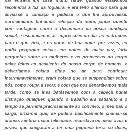
pai entrava em casa muito tarde, quando estávamos
recolhidos à luz da fogueira, e era feito silêncio para que
aliviasse o cansaço e pedisse o que lhe aprouvesse.
normalmente, tínhamos refeição da noite, jantar quente
com vantagens sobre o desamparo da nossa condição
social, e escutávamos as impressões do dia, as instruções
para o que viria, e os votos de boa noite. por vezes, eu
podia perguntar coisas. em noites de maior paz, faria
perguntas sobre as mulheres e as promessas do corpo
delas feitas ao desalento do nosso corpo de homens. e
deixaríamos coisas ditas no ar, para continuar
interminavelmente. eram coisas que se suspendiam sobre
nós, como roupa a secar, e com que nos deparávamos mais
tarde, como se lhes batêssemos com a cabeça numa
distração qualquer, quando o trabalho era satisfeito e o
tempo se permitia preciosamente ao convívio. o meu pai, o
sarga, dizia-me que, se pudera pacificamente chamar-se
afonso, sentiria maior felicidade. recordava os meus avós e
jurava que chegaram a ter uma pequena terra só deles,