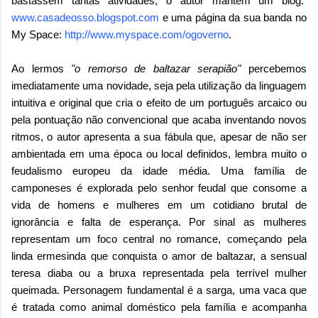
bastassem tantas atividades, o autor mantém um blog:
www.casadeosso.blogspot.com
e uma página da sua banda no
My Space:
http://www.myspace.com/ogoverno
.
Ao lermos
"o remorso de baltazar serapião"
percebemos
imediatamente uma novidade, seja pela utilização da linguagem
intuitiva e original que cria o efeito de um português arcaico ou
pela pontuação não convencional que acaba inventando novos
ritmos, o autor apresenta a sua fábula que, apesar de não ser
ambientada em uma época ou local definidos, lembra muito o
feudalismo europeu da idade média. Uma família de
camponeses é explorada pelo senhor feudal que consome a
vida de homens e mulheres em um cotidiano brutal de
ignorância e falta de esperança. Por sinal as mulheres
representam um foco central no romance, começando pela
linda ermesinda que conquista o amor de baltazar, a sensual
teresa diaba ou a bruxa representada pela terrível mulher
queimada. Personagem fundamental é a sarga, uma vaca que
é tratada como animal doméstico pela família e acompanha