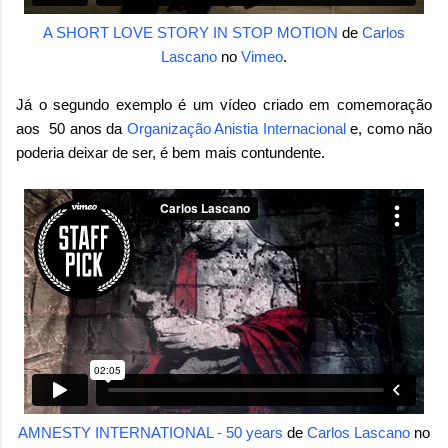
A SHORT LOVE STORY IN STOP MOTION
de
Carlos
Lascano
no
Vimeo
.
Já o segundo exemplo é um vídeo criado em comemoração
aos 50 anos da
Organização Anistia Internacional
e, como não
poderia deixar de ser, é bem mais contundente.
AMNESTY INTERNATIONAL - 50 years
de
Carlos Lascano
no