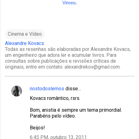
Vimeo
.
Cinema e Vídeo
Alexandre Kovacs
Todas as resenhas são elaboradas por Alexandre Kovacs,
um engenheiro que adora ler e acumular livros. Para
consultas sobre publicações e revisões críticas de
originais, entre em contato: alexandrekov@gmail.com.
nostodoslemos
disse…
C
Kovacs romântico, rsrs.
o
m
Bom, anistia é sempre um tema primordial.
Parabéns pelo vídeo.
e
n
Beijos!
t
6:45 PM, outubro 13, 2011