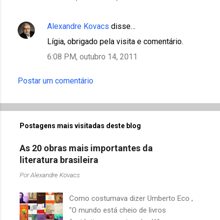
á
r
Alexandre Kovacs
disse…
i
Lígia, obrigado pela visita e comentário.
o
6:08 PM, outubro 14, 2011
s
Postar um comentário
Postagens mais visitadas deste blog
As 20 obras mais importantes da
literatura brasileira
Por
Alexandre Kovacs
Como costumava dizer Umberto Eco ,
"O mundo está cheio de livros