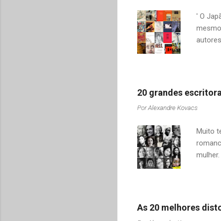
idioma 
' O Jap
mesmo t
autores
socied
da cult
sucess
para os
20 grandes escritora
livros 
Por
Alexandre Kovacs
resenh
ordem c
Muito t
Pouco s
romanci
mulher.
garanti
homena
para ho
nasceu 
As 20 melhores disto
declara