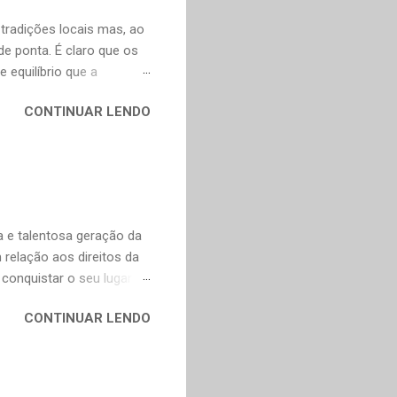
artir do francês e...
 tradições locais mas, ao
 ponta. É claro que os
 equilíbrio que a
, incorporam elementos
CONTINUAR LENDO
adas, o que explica o
o o mundo. A boa notícia
nte a Murakami. Alguns
escentei os links para as
as obras fascinantes em
ei Shônagan (966-1025)
 e talentosa geração da
relação aos direitos da
conquistar o seu lugar e
ncompleta, é apenas uma
CONTINUAR LENDO
undo em um lugar melhor
marães Peixoto Bretas,
e Goiás, Estado de Goiás,
 Ana, devido à repressão