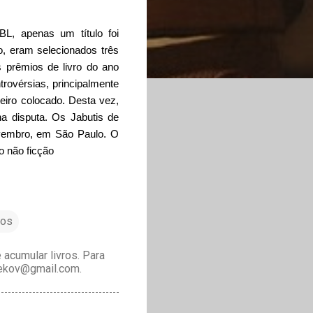
L, apenas um título foi
, eram selecionados três
 prêmios de livro do ano
rovérsias, principalmente
eiro colocado. Desta vez,
a disputa. Os Jabutis de
ovembro, em São Paulo. O
o não ficção
ios
acumular livros. Para
drekov@gmail.com.