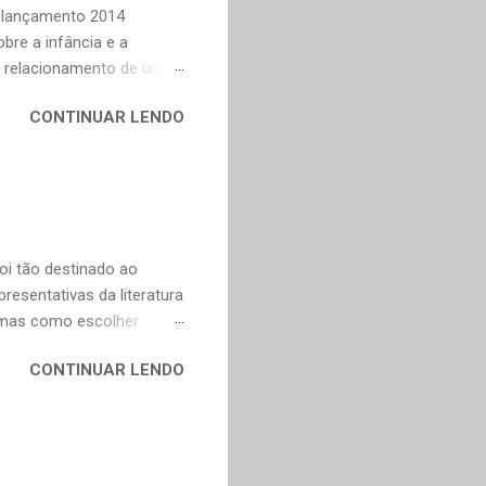
Relançamento 2014
bre a infância e a
o relacionamento de um
na Celi e Maria Verônica,
CONTINUAR LENDO
r de saudade de uma época
ra as coisas simples da
e fazer todas as vontades
se eu pedir uma coisa o
ve valorizar. — Bom,
oi tão destinado ao
esentativas da literatura
, mas como escolher
contos, "Anna Kariênina"
CONTINUAR LENDO
i. De qualquer forma,
ns, infelizmente, já não se
y. Não poderia faltar um
ura russa e também para o
ço de tradução direta do