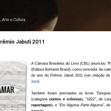
Pular para o conteúdo principal
, Arte e Cultura.
rêmio Jabuti 2011
A Câmara Brasileira do Livro (CBL) anunciou
"R
(Editora Bertrand Brasil), como vencedor da cat
do ano do Prêmio Jabuti 2011 (ver relação de f
aqui
).
Também foram premiados os livros
"Desgrac
(categoria
contos e crônicas
), "1822", de La
reportagem
), e
"Em Alguma Parte Alguma"
, de
poesia
).