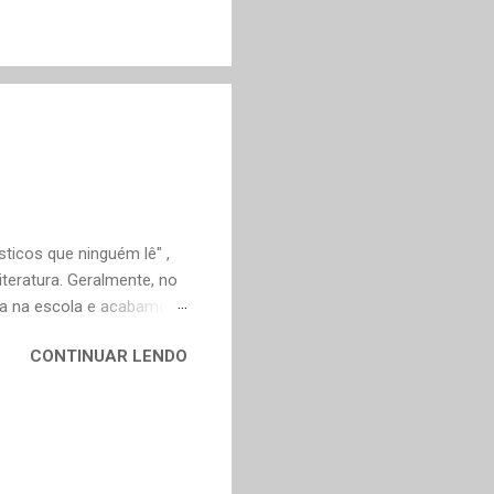
ticos que ninguém lê" ,
teratura. Geralmente, no
ica na escola e acabamos
ivo deveria ser justamente
CONTINUAR LENDO
em nossa maturidade, pode
al, mudaram os livros ou
ndes autores de fora,
n Dourado, Carlos
Trevisan, Fernando
to e Murilo Mendes, para