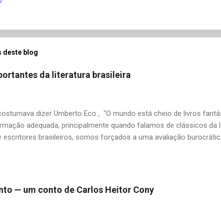
o
 deste blog
ortantes da literatura brasileira
stumava dizer Umberto Eco , "O mundo está cheio de livros fantás
rmação adequada, principalmente quando falamos de clássicos da li
 escritores brasileiros, somos forçados a uma avaliação burocrát
ndo uma certa antipatia a determinado livro ou autor quando o objet
ário. É surpreendente como uma segunda visita a essas obras, já 
 um tesouro empoeirado e escondido, bem ali na nossa estante. Afin
 nós? A limitação de apenas 20 indicações me forçou a deixar gra
 pinto — um conto de Carlos Heitor Cony
mo: Álvares de Azevedo, Antônio Calado, Augusto dos Anjos, Autra
d de Andrade, Castro Alves, Cecília Meireles, Dias Gomes, Dalton 
 Gonçalves Dias, José de Alencar, José Lins do Rego, Monteiro Loba