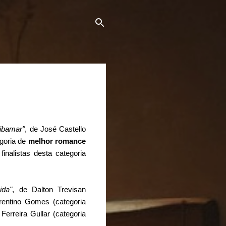
ibamar"
, de José Castello
egoria de
melhor romance
inalistas desta categoria
ida"
, de Dalton Trevisan
urentino Gomes (categoria
 Ferreira Gullar (categoria