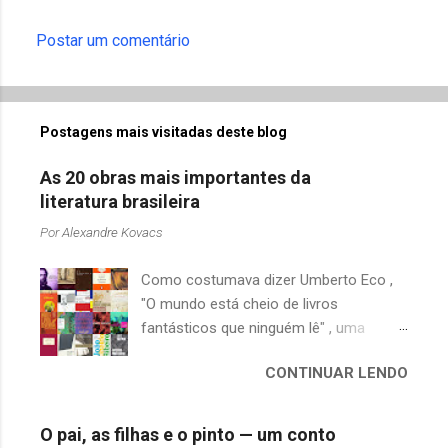
e
Postar um comentário
n
t
á
Postagens mais visitadas deste blog
r
i
As 20 obras mais importantes da
o
literatura brasileira
s
Por
Alexandre Kovacs
Como costumava dizer Umberto Eco ,
"O mundo está cheio de livros
fantásticos que ninguém lê" , uma
afirmação adequada, principalmente
CONTINUAR LENDO
quando falamos de clássicos da
literatura. Geralmente, no caso de
escritores brasileiros, somos forçados
O pai, as filhas e o pinto — um conto