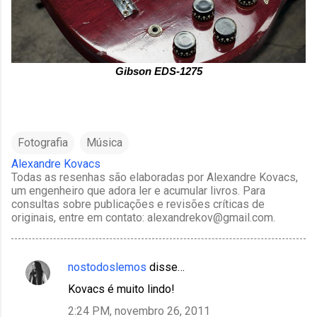
Gibson EDS-1275
Fotografia
Música
Alexandre Kovacs
Todas as resenhas são elaboradas por Alexandre Kovacs,
um engenheiro que adora ler e acumular livros. Para
consultas sobre publicações e revisões críticas de
originais, entre em contato: alexandrekov@gmail.com.
nostodoslemos
disse…
C
Kovacs é muito lindo!
o
2:24 PM, novembro 26, 2011
m