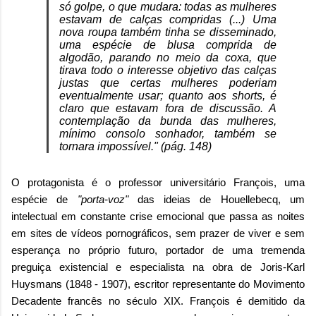
só golpe, o que mudara: todas as mulheres
estavam de calças compridas (...) Uma
nova roupa também tinha se disseminado,
uma espécie de blusa comprida de
algodão, parando no meio da coxa, que
tirava todo o interesse objetivo das calças
justas que certas mulheres poderiam
eventualmente usar; quanto aos shorts, é
claro que estavam fora de discussão. A
contemplação da bunda das mulheres,
mínimo consolo sonhador, também se
tornara impossível." (pág. 148)
O protagonista é o professor universitário François, uma
espécie de
"porta-voz"
das ideias de Houellebecq, um
intelectual em constante crise emocional que passa as noites
em sites de vídeos pornográficos, sem prazer de viver e sem
esperança no próprio futuro, portador de uma tremenda
preguiça existencial e especialista na obra de Joris-Karl
Huysmans (1848 - 1907), escritor representante do Movimento
Decadente francês no século XIX. François é demitido da