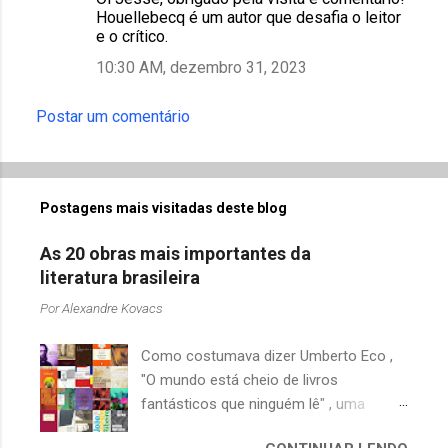
á
Houellebecq é um autor que desafia o leitor
r
e o crítico.
i
10:30 AM, dezembro 31, 2023
o
Postar um comentário
s
Postagens mais visitadas deste blog
As 20 obras mais importantes da
literatura brasileira
Por
Alexandre Kovacs
Como costumava dizer Umberto Eco ,
"O mundo está cheio de livros
fantásticos que ninguém lê" , uma
afirmação adequada, principalmente