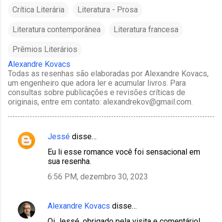
Crítica Literária
Literatura - Prosa
Literatura contemporânea
Literatura francesa
Prêmios Literários
Alexandre Kovacs
Todas as resenhas são elaboradas por Alexandre Kovacs,
um engenheiro que adora ler e acumular livros. Para
consultas sobre publicações e revisões críticas de
originais, entre em contato: alexandrekov@gmail.com.
Jessé
disse…
C
Eu li esse romance você foi sensacional em
o
sua resenha.
m
6:56 PM, dezembro 30, 2023
e
n
Alexandre Kovacs
disse…
t
Oi Jessé, obrigado pela visita e comentário!