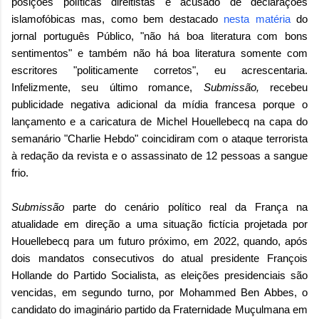
posições políticas direitistas e acusado de declarações
islamofóbicas mas, como bem destacado
nesta matéria
do
jornal português Público, "não há boa literatura com bons
sentimentos" e também não há boa literatura somente com
escritores "politicamente corretos", eu acrescentaria.
Infelizmente, seu último romance,
Submissão
,
recebeu
publicidade negativa adicional da mídia francesa porque o
lançamento e a caricatura de Michel Houellebecq na capa do
semanário
"Charlie Hebdo"
coincidiram com o ataque terrorista
à redação da revista e o assassinato de 12 pessoas a sangue
frio.
Submissão
parte do cenário político real da França na
atualidade em direção a uma situação fictícia projetada por
Houellebecq para um futuro próximo, em 2022, quando, após
dois mandatos consecutivos do atual presidente François
Hollande do Partido Socialista, as eleições presidenciais são
vencidas, em segundo turno, por Mohammed Ben Abbes, o
candidato do imaginário partido da Fraternidade Muçulmana em