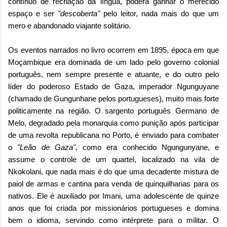
contínuo de recriação da língua, poderá ganhar o merecido
espaço e ser
"descoberta"
pelo leitor, nada mais do que um
mero e abandonado viajante solitário.
Os eventos narrados no livro ocorrem em 1895, época em que
Moçambique era dominada de um lado pelo governo colonial
português, nem sempre presente e atuante, e do outro pelo
líder do poderoso Estado de Gaza, imperador Ngunguyane
(chamado de Gungunhane pelos portugueses), muito mais forte
politicamente na região. O sargento português Germano de
Melo, degradado pela monarquia como punição após participar
de uma revolta republicana no Porto, é enviado para combater
o
"Leão de Gaza",
como era conhecido Ngungunyane, e
assume o controle de um quartel, localizado na vila de
Nkokolani, que nada mais é do que uma decadente mistura de
paiol de armas e cantina para venda de quinquilharias para os
nativos. Ele é auxiliado por Imani, uma adolescente de quinze
anos que foi criada por missionários portugueses e domina
bem o idioma, servindo como intérprete para o militar. O