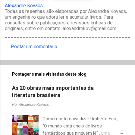
Alexandre Kovacs
Todas as resenhas são elaboradas por Alexandre Kovacs,
um engenheiro que adora ler e acumular livros. Para
consultas sobre publicações e revisões críticas de
originais, entre em contato: alexandrekov@gmail.com.
Postar um comentário
C
o
m
Postagens mais visitadas deste blog
e
n
As 20 obras mais importantes da
t
literatura brasileira
á
Por
Alexandre Kovacs
r
Como costumava dizer Umberto Eco ,
i
"O mundo está cheio de livros
o
fantásticos que ninguém lê" , uma