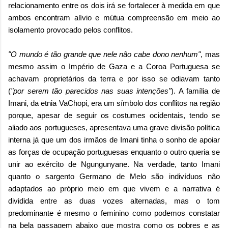
relacionamento entre os dois irá se fortalecer à medida em que
ambos encontram alívio e mútua compreensão em meio ao
isolamento provocado pelos conflitos.
"O mundo é tão grande que nele não cabe dono nenhum"
, mas
mesmo assim o Império de Gaza e a Coroa Portuguesa se
achavam proprietários da terra e por isso se odiavam tanto
(
"por serem tão parecidos nas suas intenções"
). A família de
Imani, da etnia VaChopi, era um símbolo dos conflitos na região
porque, apesar de seguir os costumes ocidentais, tendo se
aliado aos portugueses, apresentava uma grave divisão política
interna já que um dos irmãos de Imani tinha o sonho de apoiar
as forças de ocupação portuguesas enquanto o outro queria se
unir ao exército de
Ngungunyane. Na verdade, tanto Imani
quanto o sargento Germano de Melo são indivíduos não
adaptados ao próprio meio em que vivem e a narrativa é
dividida
entre as duas vozes alternadas, mas o tom
predominante é mesmo o feminino como podemos constatar
na bela passagem abaixo que mostra como os pobres e as