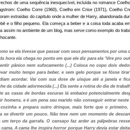
trechos de uma sequência inesquecível, incluída no romance Coelho 
ngstrom: Coelho Corre (1960), Coelho em Crise (1971), Coelho Cr
foram extraídas do capítulo onde a mulher de Harry, abandonada du
ê e o filho pequeno. Ela começa a beber e a coisa toda acaba em
a assim no ambiente de um blog, mas serve como exemplo do traba
 chocante.
como se ela tivesse que passar com seus pensamentos por uma 
da hora ela chega no ponto em que ele diz para ela 'Vire pro ou
entir pânico nem sufocamento (...)
Coloca no copo dois dedo
evar muito tempo para beber, e sem gelo porque se fôsse tira
diam acordar. Vai com sua dose de uísque até a janela e fi
che da cidade adormecida (...)
E
la sente a rotina do dia de trab
nte as casas de bordas escuras lá embaixo potencialmente des
air homens, e é um pena seu marido não conseguir entrar neste
 cozinha e prepara outro drinque, mais forte que o primeiro,
la se divertir um pouco. Não teve nem um momento de desca
a um terço da garrafa. O cansaço faz arder as pálpebras ress
a cama. A cama lhe inspira horror porque Harry devia estar deita