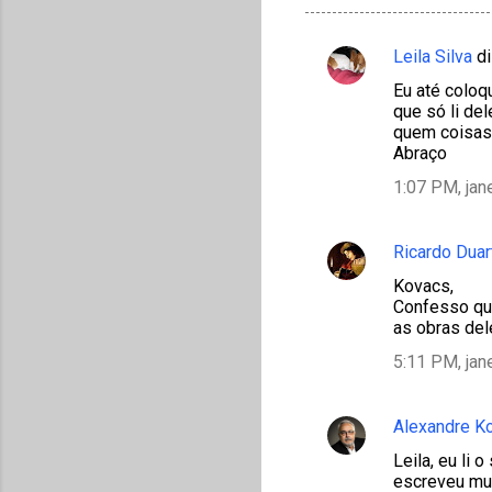
Leila Silva
di
C
Eu até coloqu
o
que só li de
m
quem coisas 
Abraço
e
1:07 PM, jan
n
t
á
Ricardo Duar
r
Kovacs,
Confesso que
i
as obras del
o
5:11 PM, jan
s
Alexandre K
Leila, eu li
escreveu mui