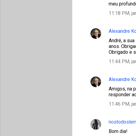
meu profundo
11:18 PM, ja
Alexandre K
André, a sua
anos. Obriga
Obrigado e 
11:44 PM, ja
Alexandre K
Amigos, na p
responder a
11:46 PM, ja
nostodosle
Bom dia!