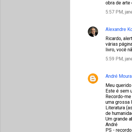
obra de arte
5:57 PM, jan
Alexandre K
Ricardo, ale
várias página
livro, você n
5:59 PM, jan
André Moura
Meu querido
Este é sem u
Recordo-me qu
uma grossa l
Literatura (a
de humanida
Um grande a
André
PS - recordo