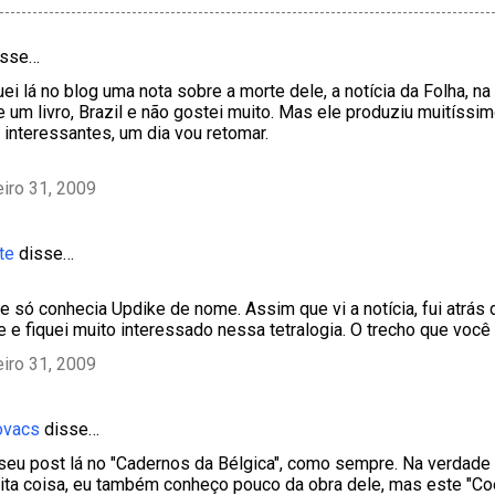
sse…
ei lá no blog uma nota sobre a morte dele, a notícia da Folha, n
le um livro, Brazil e não gostei muito. Mas ele produziu muitíssi
interessantes, um dia vou retomar.
eiro 31, 2009
te
disse…
 só conhecia Updike de nome. Assim que vi a notícia, fui atrás
e e fiquei muito interessado nessa tetralogia. O trecho que você
eiro 31, 2009
ovacs
disse…
 o seu post lá no "Cadernos da Bélgica", como sempre. Na verdad
ta coisa, eu também conheço pouco da obra dele, mas este "Co