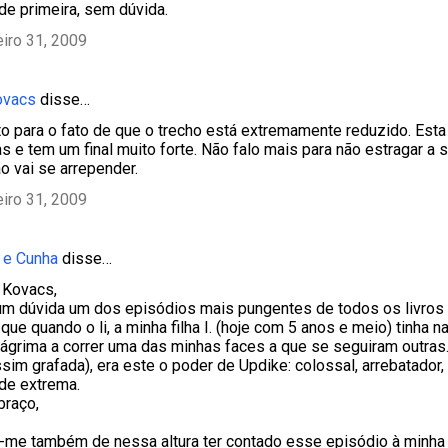
 de primeira, sem dúvida.
eiro 31, 2009
ovacs
disse…
rto para o fato de que o trecho está extremamente reduzido. Est
s e tem um final muito forte. Não falo mais para não estragar a 
ão vai se arrepender.
eiro 31, 2009
 e Cunha
disse…
 Kovacs,
m dúvida um dos episódios mais pungentes de todos os livros qu
e quando o li, a minha filha I. (hoje com 5 anos e meio) tinha n
ágrima a correr uma das minhas faces a que se seguiram outras.
ssim grafada), era este o poder de Updike: colossal, arrebatador,
de extrema.
braço,
-me também de nessa altura ter contado esse episódio à minha m