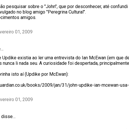
ão pesquisar sobre o "John", que por desconhecer, até confundi
ivulgado no blog amigo "Peregrina Cultural".
cimentos amigos.
vereiro 01, 2009
e…
 Updike existia ao ler uma entrevista do Ian McEwan (em que de
s nunca li nada seu. A curiosidade foi despertada, principalmente
orinha isto aí (Updike por McEwan):
guardian.co.uk/books/2009/jan/31/john-updike-ian-mcewan-usa-
vereiro 01, 2009
disse…