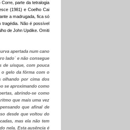
Corre, parte da tetralogia
esce (1981) e Coelho Cai
rante a madrugada, fica só
 tragédia. Não é possível
lho de John Updike. Omiti
curva apertada num cano
tro lado´ e não consegue
s de uísque, com pouca
r o gelo da fôrma com o
ca olhando por cima dos
alho se aproximando como
pertas, abrindo-se como
 ritmo que mais uma vez
 pensando que afinal de
nso desde que voltou do
ecadas, mas ela não tem
do nela. Esta ausência é