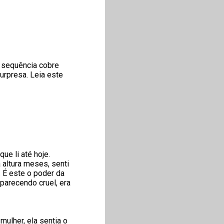
a sequência cobre
surpresa. Leia este
e li até hoje.
a altura meses, senti
 É este o poder da
 parecendo cruel, era
ulher, ela sentia o