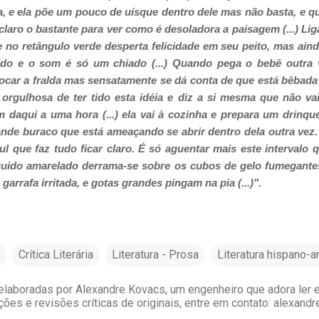
, e ela põe um pouco de uísque dentro dele mas não basta, e qua
á claro o bastante para ver como é desoladora a paisagem (...)
Lig
e no retângulo verde desperta felicidade em seu peito, mas aind
tido e o som é só um chiado
(...) Quando pega o bebê outra 
ocar a fralda mas sensatamente se dá conta de que está bêbad
o orgulhosa de ter tido esta idéia e diz a si mesma que não v
m daqui a uma hora (...)
ela vai à cozinha e prepara um drinqu
ande buraco que está ameaçando se abrir dentro dela outra vez
l que faz tudo ficar claro. É só aguentar mais este intervalo q
quido amarelado derrama-se sobre os cubos de gelo fumegante
 garrafa irritada, e gotas grandes pingam na pia (...)".
Crítica Literária
Literatura - Prosa
Literatura hispano-
laboradas por Alexandre Kovacs, um engenheiro que adora ler e 
ções e revisões críticas de originais, entre em contato: alexan