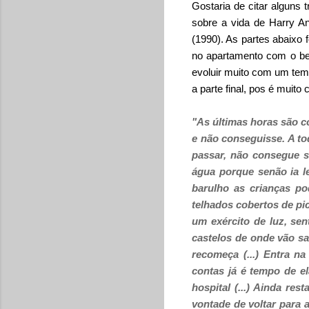
Gostaria de citar alguns 
sobre a vida de Harry A
(1990). As partes abaixo 
no apartamento com o beb
evoluir muito com um tem
a parte final, pos é muito
"As últimas horas são 
e não conseguisse. A to
passar, não consegue s
água porque senão ia l
barulho as crianças po
telhados cobertos de pi
um exército de luz, se
castelos de onde vão s
recomeça (...)
Entra na
contas já é tempo de e
hospital (...)
Ainda rest
vontade de voltar para 