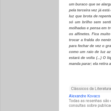
um buraco que se alarga
pela terceira vez já est
luz que brota de repent
só um brilho sem sen
molhadas e pensa em tr
os alfinetes. Fica muit
trocar a fralda do nené
para fechar de vez o gr
como um raio de luz azu
estará de volta (...)
O lí
manda parar; ela retira a
Clássicos da Literatura
Alexandre Kovacs
Todas as resenhas são e
consultas sobre publica