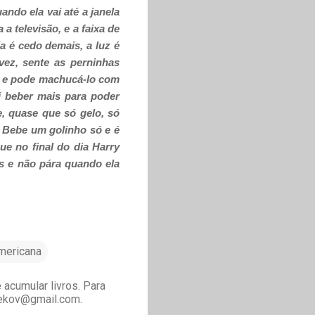
ndo ela vai até a janela
a a televisão, e a faixa de
a é cedo demais, a luz é
vez, sente as perninhas
a e pode machucá-lo com
ai beber mais para poder
e, quase que só gelo, só
. Bebe um golinho só e é
ue no final do dia Harry
s e não pára quando ela
americana
acumular livros. Para
drekov@gmail.com.