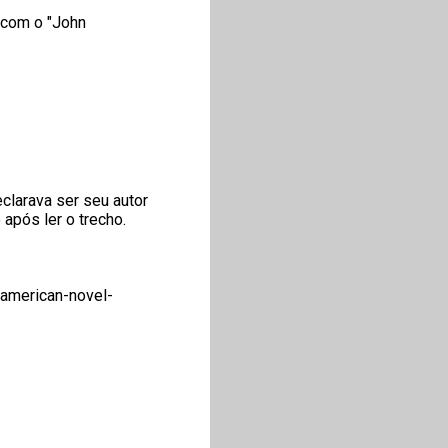
 com o "John
clarava ser seu autor
 após ler o trecho.
american-novel-