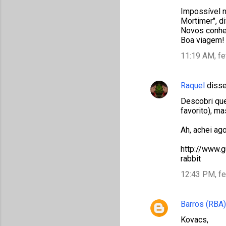
Impossível n
Mortimer", d
Novos conhe
Boa viagem!
11:19 AM, fe
Raquel
diss
Descobri que
favorito), ma
Ah, achei ag
http://www.
rabbit
12:43 PM, fe
Barros (RBA)
Kovacs,