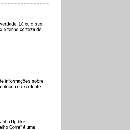
a verdade. Lá eu disse
mo e tenho certeza de
 de informações sobre
 colocou é excelente.
e John Updike
elho Corre" é uma