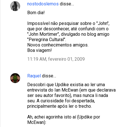
nostodoslemos
disse…
Bom dia!
Impossível não pesquisar sobre o "John",
que por desconhecer, até confundi com o
"John Mortimer", divulgado no blog amigo
"Peregrina Cultural".
Novos conhecimentos amigos.
Boa viagem!
11:19 AM, fevereiro 01, 2009
Raquel
disse…
Descobri que Updike existia ao ler uma
entrevista do Ian McEwan (em que declarava
ser seu autor favorito), mas nunca li nada
seu. A curiosidade foi despertada,
principalmente após ler o trecho.
Ah, achei agorinha isto aí (Updike por
McEwan):