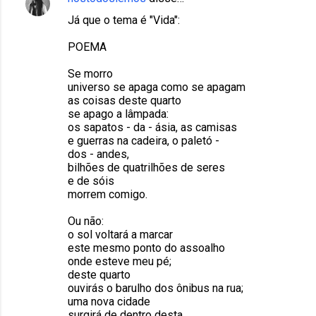
Já que o tema é "Vida":
POEMA
Se morro
universo se apaga como se apagam
as coisas deste quarto
se apago a lâmpada:
os sapatos - da - ásia, as camisas
e guerras na cadeira, o paletó -
dos - andes,
bilhões de quatrilhões de seres
e de sóis
morrem comigo.
Ou não:
o sol voltará a marcar
este mesmo ponto do assoalho
onde esteve meu pé;
deste quarto
ouvirás o barulho dos ônibus na rua;
uma nova cidade
surgirá de dentro desta