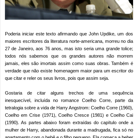
Poderia iniciar este texto afirmando que John Updike, um dos
maiores escritores da literatura norte-americana, morreu no dia
27 de Janeiro, aos 76 anos, mas isto seria uma grande tolice;
todos nós sabemos que os grandes autores não morrem
jamais, eles são imortais assim como suas obras. Também é
verdade que não existe homenagem maior para um escritor do
que citar e reler os seus livros, pois que assim seja.
Gostaria de citar alguns trechos de uma sequência
inesquecível, incluída no romance Coelho Corre, parte da
tetralogia sobre a vida de Harry Angstrom: Coelho Corre (1960),
Coelho em Crise (1971), Coelho Cresce (1981) e Coelho Cai
(1990). As partes abaixo foram extraídas do capítulo onde a
mulher de Harry, abandonada durante a madrugada, fica só no
apartamento com o bebê e o filho pequeno. Ela começa a beber