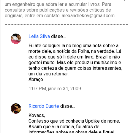
um engenheiro que adora ler e acumular livros. Para
consultas sobre publicações e revisões críticas de
originais, entre em contato: alexandrekov@gmail.com.
Leila Silva
disse…
C
Eu até coloquei lá no blog uma nota sobre a
o
morte dele, a notícia da Folha, na verdade. Lá
m
eu disse que só li dele um livro, Brazil e não
gostei muito. Mas ele produziu muitíssimo e
e
tenho certeza de quem coisas interessantes,
n
um dia vou retomar.
Abraço
t
1:07 PM, janeiro 31, 2009
á
r
i
Ricardo Duarte
disse…
o
Kovacs,
Confesso que só conhecia Updike de nome.
s
Assim que vi a notícia, fui atrás de
informações sobre as obras dele e fiquei