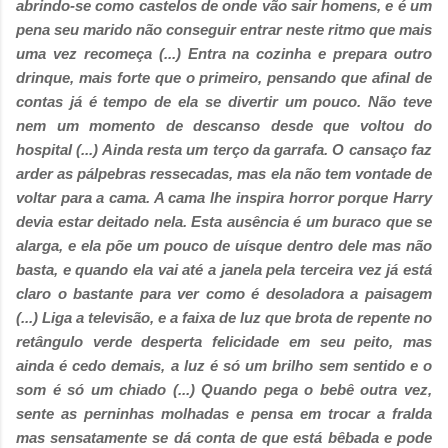
abrindo-se como castelos de onde vão sair homens, e é um
pena seu marido não conseguir entrar neste ritmo que mais
uma vez recomeça (...)
Entra na cozinha e prepara outro
drinque, mais forte que o primeiro, pensando que afinal de
contas já é tempo de ela se divertir um pouco. Não teve
nem um momento de descanso desde que voltou do
hospital (...)
Ainda resta um terço da garrafa. O cansaço faz
arder as pálpebras ressecadas, mas ela não tem vontade de
voltar para a cama. A cama lhe inspira horror porque Harry
devia estar deitado nela. Esta ausência é um buraco que se
alarga, e ela põe um pouco de uísque dentro dele mas não
basta, e quando ela vai até a janela pela terceira vez já está
claro o bastante para ver como é desoladora a paisagem
(...)
Liga a televisão, e a faixa de luz que brota de repente no
retângulo verde desperta felicidade em seu peito, mas
ainda é cedo demais, a luz é só um brilho sem sentido e o
som é só um chiado
(...) Quando pega o bebê outra vez,
sente as perninhas molhadas e pensa em trocar a fralda
mas sensatamente se dá conta de que está bêbada e pode