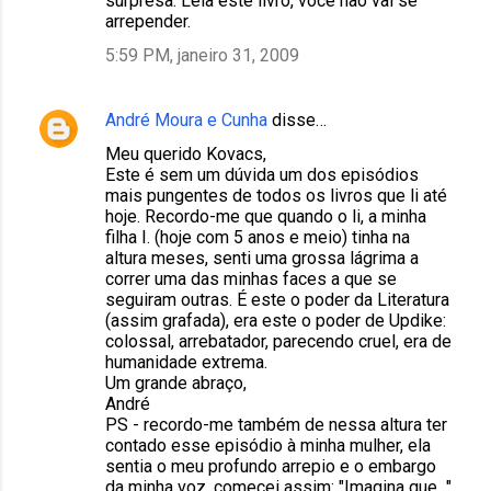
surpresa. Leia este livro, você não vai se
arrepender.
5:59 PM, janeiro 31, 2009
André Moura e Cunha
disse…
Meu querido Kovacs,
Este é sem um dúvida um dos episódios
mais pungentes de todos os livros que li até
hoje. Recordo-me que quando o li, a minha
filha I. (hoje com 5 anos e meio) tinha na
altura meses, senti uma grossa lágrima a
correr uma das minhas faces a que se
seguiram outras. É este o poder da Literatura
(assim grafada), era este o poder de Updike:
colossal, arrebatador, parecendo cruel, era de
humanidade extrema.
Um grande abraço,
André
PS - recordo-me também de nessa altura ter
contado esse episódio à minha mulher, ela
sentia o meu profundo arrepio e o embargo
da minha voz, comecei assim: "Imagina que..."