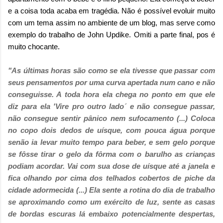
e a coisa toda acaba em tragédia. Não é possível evoluir muito
com um tema assim no ambiente de um blog, mas serve como
exemplo do trabalho de John Updike. Omiti a parte final, pos é
muito chocante.
"As últimas horas são como se ela tivesse que passar com
seus pensamentos por uma curva apertada num cano e não
conseguisse. A toda hora ela chega no ponto em que ele
diz para ela 'Vire pro outro lado´ e não consegue passar,
não consegue sentir pânico nem sufocamento (...)
Coloca
no copo dois dedos de uísque, com pouca água porque
senão ia levar muito tempo para beber, e sem gelo porque
se fôsse tirar o gelo da fôrma com o barulho as crianças
podiam acordar. Vai com sua dose de uísque até a janela e
fica olhando por cima dos telhados cobertos de piche da
cidade adormecida (...)
E
la sente a rotina do dia de trabalho
se aproximando como um exército de luz, sente as casas
de bordas escuras lá embaixo potencialmente despertas,