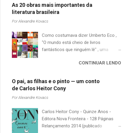
As 20 obras mais importantes da
literatura brasileira
Por
Alexandre Kovacs
Como costumava dizer Umberto Eco ,
"O mundo está cheio de livros
fantásticos que ninguém lê" , uma
afirmação adequada, principalmente
CONTINUAR LENDO
quando falamos de clássicos da
literatura. Geralmente, no caso de
escritores brasileiros, somos forçados
O pai, as filhas e o pinto — um conto
a uma avaliação burocrática na escola e
de Carlos Heitor Cony
acabamos adquirindo uma certa
Por
Alexandre Kovacs
antipatia a determinado livro ou autor
quando o objetivo deveria ser
Carlos Heitor Cony - Quinze Anos -
justamente o contrário. É surpreendente
Editora Nova Fronteira - 128 Páginas
como uma segunda visita a essas
Relançamento 2014 (publicado
obras, já em nossa maturidade, pode