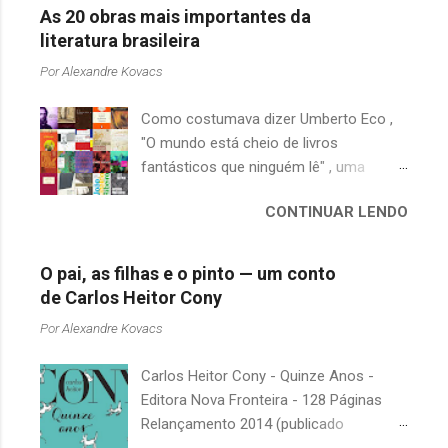
As 20 obras mais importantes da
literatura brasileira
Por
Alexandre Kovacs
Como costumava dizer Umberto Eco ,
"O mundo está cheio de livros
fantásticos que ninguém lê" , uma
afirmação adequada, principalmente
CONTINUAR LENDO
quando falamos de clássicos da
literatura. Geralmente, no caso de
escritores brasileiros, somos forçados
O pai, as filhas e o pinto — um conto
a uma avaliação burocrática na escola e
de Carlos Heitor Cony
acabamos adquirindo uma certa
Por
Alexandre Kovacs
antipatia a determinado livro ou autor
quando o objetivo deveria ser
Carlos Heitor Cony - Quinze Anos -
justamente o contrário. É surpreendente
Editora Nova Fronteira - 128 Páginas
como uma segunda visita a essas
Relançamento 2014 (publicado
obras, já em nossa maturidade, pode