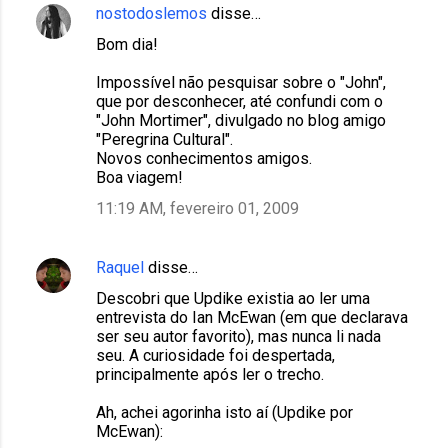
nostodoslemos
disse…
Bom dia!
Impossível não pesquisar sobre o "John",
que por desconhecer, até confundi com o
"John Mortimer", divulgado no blog amigo
"Peregrina Cultural".
Novos conhecimentos amigos.
Boa viagem!
11:19 AM, fevereiro 01, 2009
Raquel
disse…
Descobri que Updike existia ao ler uma
entrevista do Ian McEwan (em que declarava
ser seu autor favorito), mas nunca li nada
seu. A curiosidade foi despertada,
principalmente após ler o trecho.
Ah, achei agorinha isto aí (Updike por
McEwan):