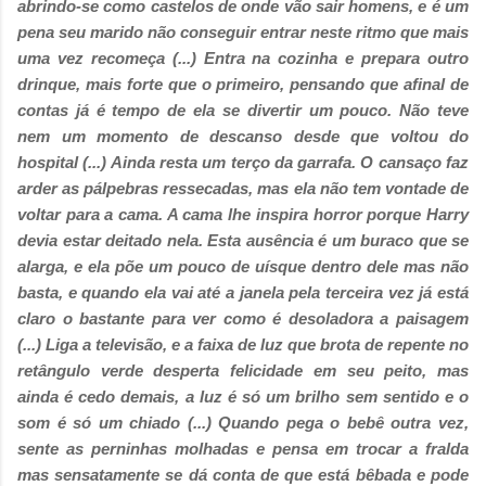
abrindo-se como castelos de onde vão sair homens, e é um
pena seu marido não conseguir entrar neste ritmo que mais
uma vez recomeça (...)
Entra na cozinha e prepara outro
drinque, mais forte que o primeiro, pensando que afinal de
contas já é tempo de ela se divertir um pouco. Não teve
nem um momento de descanso desde que voltou do
hospital (...)
Ainda resta um terço da garrafa. O cansaço faz
arder as pálpebras ressecadas, mas ela não tem vontade de
voltar para a cama. A cama lhe inspira horror porque Harry
devia estar deitado nela. Esta ausência é um buraco que se
alarga, e ela põe um pouco de uísque dentro dele mas não
basta, e quando ela vai até a janela pela terceira vez já está
claro o bastante para ver como é desoladora a paisagem
(...)
Liga a televisão, e a faixa de luz que brota de repente no
retângulo verde desperta felicidade em seu peito, mas
ainda é cedo demais, a luz é só um brilho sem sentido e o
som é só um chiado
(...) Quando pega o bebê outra vez,
sente as perninhas molhadas e pensa em trocar a fralda
mas sensatamente se dá conta de que está bêbada e pode