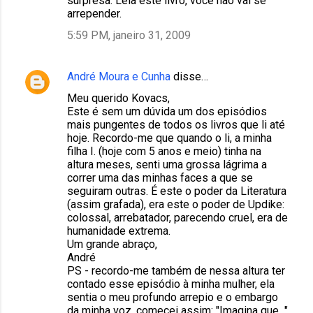
surpresa. Leia este livro, você não vai se
arrepender.
5:59 PM, janeiro 31, 2009
André Moura e Cunha
disse…
Meu querido Kovacs,
Este é sem um dúvida um dos episódios
mais pungentes de todos os livros que li até
hoje. Recordo-me que quando o li, a minha
filha I. (hoje com 5 anos e meio) tinha na
altura meses, senti uma grossa lágrima a
correr uma das minhas faces a que se
seguiram outras. É este o poder da Literatura
(assim grafada), era este o poder de Updike:
colossal, arrebatador, parecendo cruel, era de
humanidade extrema.
Um grande abraço,
André
PS - recordo-me também de nessa altura ter
contado esse episódio à minha mulher, ela
sentia o meu profundo arrepio e o embargo
da minha voz, comecei assim: "Imagina que..."