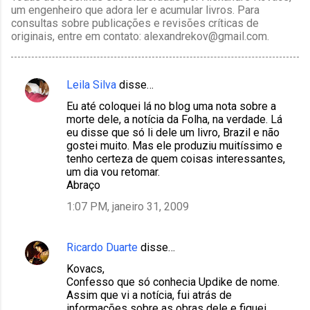
um engenheiro que adora ler e acumular livros. Para
consultas sobre publicações e revisões críticas de
originais, entre em contato: alexandrekov@gmail.com.
Leila Silva
disse…
C
Eu até coloquei lá no blog uma nota sobre a
o
morte dele, a notícia da Folha, na verdade. Lá
m
eu disse que só li dele um livro, Brazil e não
gostei muito. Mas ele produziu muitíssimo e
e
tenho certeza de quem coisas interessantes,
n
um dia vou retomar.
Abraço
t
1:07 PM, janeiro 31, 2009
á
r
i
Ricardo Duarte
disse…
o
Kovacs,
Confesso que só conhecia Updike de nome.
s
Assim que vi a notícia, fui atrás de
informações sobre as obras dele e fiquei