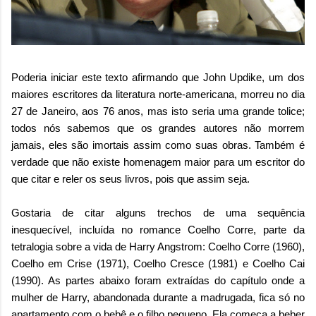
Poderia iniciar este texto afirmando que John Updike, um dos
maiores escritores da literatura norte-americana, morreu no dia
27 de Janeiro, aos 76 anos, mas isto seria uma grande tolice;
todos nós sabemos que os grandes autores não morrem
jamais, eles são imortais assim como suas obras. Também é
verdade que não existe homenagem maior para um escritor do
que citar e reler os seus livros, pois que assim seja.
Gostaria de citar alguns trechos de uma sequência
inesquecível, incluída no romance Coelho Corre, parte da
tetralogia sobre a vida de Harry Angstrom: Coelho Corre (1960),
Coelho em Crise (1971), Coelho Cresce (1981) e Coelho Cai
(1990). As partes abaixo foram extraídas do capítulo onde a
mulher de Harry, abandonada durante a madrugada, fica só no
apartamento com o bebê e o filho pequeno. Ela começa a beber