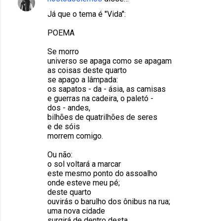
Já que o tema é "Vida":
POEMA
Se morro
universo se apaga como se apagam
as coisas deste quarto
se apago a lâmpada:
os sapatos - da - ásia, as camisas
e guerras na cadeira, o paletó -
dos - andes,
bilhões de quatrilhões de seres
e de sóis
morrem comigo.
Ou não:
o sol voltará a marcar
este mesmo ponto do assoalho
onde esteve meu pé;
deste quarto
ouvirás o barulho dos ônibus na rua;
uma nova cidade
surgirá de dentro desta