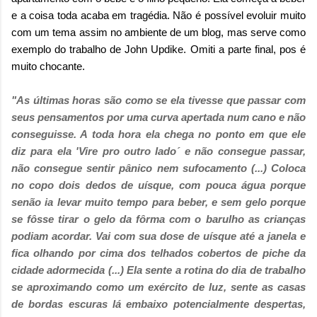
e a coisa toda acaba em tragédia. Não é possível evoluir muito
com um tema assim no ambiente de um blog, mas serve como
exemplo do trabalho de John Updike. Omiti a parte final, pos é
muito chocante.
"As últimas horas são como se ela tivesse que passar com
seus pensamentos por uma curva apertada num cano e não
conseguisse. A toda hora ela chega no ponto em que ele
diz para ela 'Vire pro outro lado´ e não consegue passar,
não consegue sentir pânico nem sufocamento (...)
Coloca
no copo dois dedos de uísque, com pouca água porque
senão ia levar muito tempo para beber, e sem gelo porque
se fôsse tirar o gelo da fôrma com o barulho as crianças
podiam acordar. Vai com sua dose de uísque até a janela e
fica olhando por cima dos telhados cobertos de piche da
cidade adormecida (...)
E
la sente a rotina do dia de trabalho
se aproximando como um exército de luz, sente as casas
de bordas escuras lá embaixo potencialmente despertas,