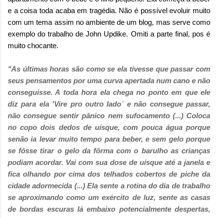
e a coisa toda acaba em tragédia. Não é possível evoluir muito
com um tema assim no ambiente de um blog, mas serve como
exemplo do trabalho de John Updike. Omiti a parte final, pos é
muito chocante.
"As últimas horas são como se ela tivesse que passar com
seus pensamentos por uma curva apertada num cano e não
conseguisse. A toda hora ela chega no ponto em que ele
diz para ela 'Vire pro outro lado´ e não consegue passar,
não consegue sentir pânico nem sufocamento (...)
Coloca
no copo dois dedos de uísque, com pouca água porque
senão ia levar muito tempo para beber, e sem gelo porque
se fôsse tirar o gelo da fôrma com o barulho as crianças
podiam acordar. Vai com sua dose de uísque até a janela e
fica olhando por cima dos telhados cobertos de piche da
cidade adormecida (...)
E
la sente a rotina do dia de trabalho
se aproximando como um exército de luz, sente as casas
de bordas escuras lá embaixo potencialmente despertas,