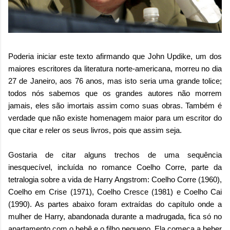
Poderia iniciar este texto afirmando que John Updike, um dos
maiores escritores da literatura norte-americana, morreu no dia
27 de Janeiro, aos 76 anos, mas isto seria uma grande tolice;
todos nós sabemos que os grandes autores não morrem
jamais, eles são imortais assim como suas obras. Também é
verdade que não existe homenagem maior para um escritor do
que citar e reler os seus livros, pois que assim seja.
Gostaria de citar alguns trechos de uma sequência
inesquecível, incluída no romance Coelho Corre, parte da
tetralogia sobre a vida de Harry Angstrom: Coelho Corre (1960),
Coelho em Crise (1971), Coelho Cresce (1981) e Coelho Cai
(1990). As partes abaixo foram extraídas do capítulo onde a
mulher de Harry, abandonada durante a madrugada, fica só no
apartamento com o bebê e o filho pequeno. Ela começa a beber