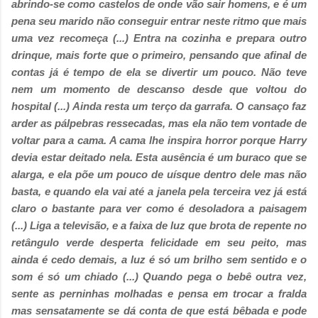
abrindo-se como castelos de onde vão sair homens, e é um
pena seu marido não conseguir entrar neste ritmo que mais
uma vez recomeça (...)
Entra na cozinha e prepara outro
drinque, mais forte que o primeiro, pensando que afinal de
contas já é tempo de ela se divertir um pouco. Não teve
nem um momento de descanso desde que voltou do
hospital (...)
Ainda resta um terço da garrafa. O cansaço faz
arder as pálpebras ressecadas, mas ela não tem vontade de
voltar para a cama. A cama lhe inspira horror porque Harry
devia estar deitado nela. Esta ausência é um buraco que se
alarga, e ela põe um pouco de uísque dentro dele mas não
basta, e quando ela vai até a janela pela terceira vez já está
claro o bastante para ver como é desoladora a paisagem
(...)
Liga a televisão, e a faixa de luz que brota de repente no
retângulo verde desperta felicidade em seu peito, mas
ainda é cedo demais, a luz é só um brilho sem sentido e o
som é só um chiado
(...) Quando pega o bebê outra vez,
sente as perninhas molhadas e pensa em trocar a fralda
mas sensatamente se dá conta de que está bêbada e pode