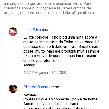
um engenheiro que adora ler e acumular livros. Para
consultas sobre publicações e revisões críticas de
originais, entre em contato: alexandrekov@gmail.com.
Leila Silva
disse…
C
Eu até coloquei lá no blog uma nota sobre a
o
morte dele, a notícia da Folha, na verdade. Lá
m
eu disse que só li dele um livro, Brazil e não
gostei muito. Mas ele produziu muitíssimo e
e
tenho certeza de quem coisas interessantes,
n
um dia vou retomar.
Abraço
t
1:07 PM, janeiro 31, 2009
á
r
i
Ricardo Duarte
disse…
o
Kovacs,
Confesso que só conhecia Updike de nome.
s
Assim que vi a notícia, fui atrás de
informações sobre as obras dele e fiquei