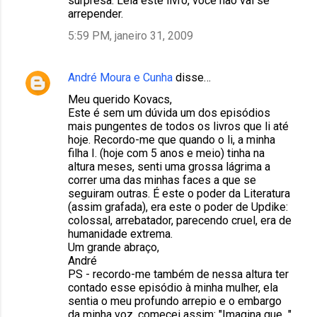
surpresa. Leia este livro, você não vai se
arrepender.
5:59 PM, janeiro 31, 2009
André Moura e Cunha
disse…
Meu querido Kovacs,
Este é sem um dúvida um dos episódios
mais pungentes de todos os livros que li até
hoje. Recordo-me que quando o li, a minha
filha I. (hoje com 5 anos e meio) tinha na
altura meses, senti uma grossa lágrima a
correr uma das minhas faces a que se
seguiram outras. É este o poder da Literatura
(assim grafada), era este o poder de Updike:
colossal, arrebatador, parecendo cruel, era de
humanidade extrema.
Um grande abraço,
André
PS - recordo-me também de nessa altura ter
contado esse episódio à minha mulher, ela
sentia o meu profundo arrepio e o embargo
da minha voz, comecei assim: "Imagina que..."