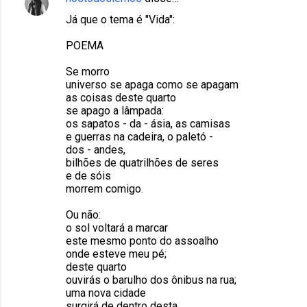
Já que o tema é "Vida":
POEMA
Se morro
universo se apaga como se apagam
as coisas deste quarto
se apago a lâmpada:
os sapatos - da - ásia, as camisas
e guerras na cadeira, o paletó -
dos - andes,
bilhões de quatrilhões de seres
e de sóis
morrem comigo.
Ou não:
o sol voltará a marcar
este mesmo ponto do assoalho
onde esteve meu pé;
deste quarto
ouvirás o barulho dos ônibus na rua;
uma nova cidade
surgirá de dentro desta