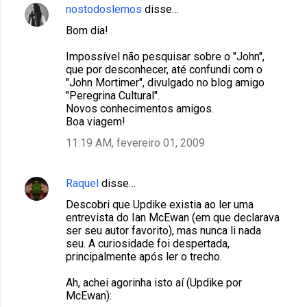
nostodoslemos
disse…
Bom dia!
Impossível não pesquisar sobre o "John",
que por desconhecer, até confundi com o
"John Mortimer", divulgado no blog amigo
"Peregrina Cultural".
Novos conhecimentos amigos.
Boa viagem!
11:19 AM, fevereiro 01, 2009
Raquel
disse…
Descobri que Updike existia ao ler uma
entrevista do Ian McEwan (em que declarava
ser seu autor favorito), mas nunca li nada
seu. A curiosidade foi despertada,
principalmente após ler o trecho.
Ah, achei agorinha isto aí (Updike por
McEwan):