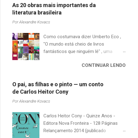
As 20 obras mais importantes da
literatura brasileira
Por
Alexandre Kovacs
Como costumava dizer Umberto Eco ,
"O mundo está cheio de livros
fantásticos que ninguém lê" , uma
afirmação adequada, principalmente
CONTINUAR LENDO
quando falamos de clássicos da
literatura. Geralmente, no caso de
escritores brasileiros, somos forçados
O pai, as filhas e o pinto — um conto
a uma avaliação burocrática na escola e
de Carlos Heitor Cony
acabamos adquirindo uma certa
Por
Alexandre Kovacs
antipatia a determinado livro ou autor
quando o objetivo deveria ser
Carlos Heitor Cony - Quinze Anos -
justamente o contrário. É surpreendente
Editora Nova Fronteira - 128 Páginas
como uma segunda visita a essas
Relançamento 2014 (publicado
obras, já em nossa maturidade, pode