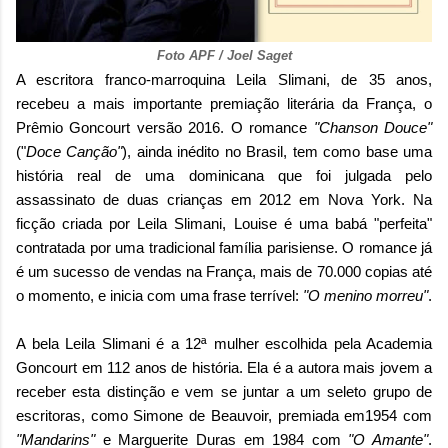
Foto
APF / Joel Saget
A escritora franco-marroquina Leila Slimani, de 35 anos,
recebeu a mais importante premiação literária da França, o
Prêmio Goncourt versão 2016. O romance
"Chanson Douce"
("
Doce Canção"
), ainda inédito no Brasil, tem como base uma
história real de uma dominicana que foi julgada pelo
assassinato de duas crianças em 2012 em Nova York. Na
ficção criada por Leila Slimani, Louise é uma babá "perfeita"
contratada por uma tradicional família parisiense. O romance já
é um sucesso de vendas na França, mais de 70.000 copias até
o momento, e inicia com uma frase terrível:
"O menino morreu"
.
A bela Leila Slimani é a 12ª mulher escolhida pela Academia
Goncourt em 112 anos de história. Ela é a autora mais jovem a
receber esta distinção e vem se juntar a um seleto grupo de
escritoras, como Simone de Beauvoir, premiada em1954 com
"Mandarins"
e Marguerite Duras em 1984 com
"O Amante"
.