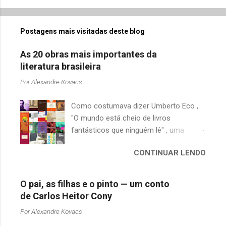
o
m
Postagens mais visitadas deste blog
e
n
As 20 obras mais importantes da
t
literatura brasileira
á
Por
Alexandre Kovacs
r
Como costumava dizer Umberto Eco ,
i
"O mundo está cheio de livros
o
fantásticos que ninguém lê" , uma
s
afirmação adequada, principalmente
CONTINUAR LENDO
quando falamos de clássicos da
literatura. Geralmente, no caso de
escritores brasileiros, somos forçados
O pai, as filhas e o pinto — um conto
a uma avaliação burocrática na escola e
de Carlos Heitor Cony
acabamos adquirindo uma certa
Por
Alexandre Kovacs
antipatia a determinado livro ou autor