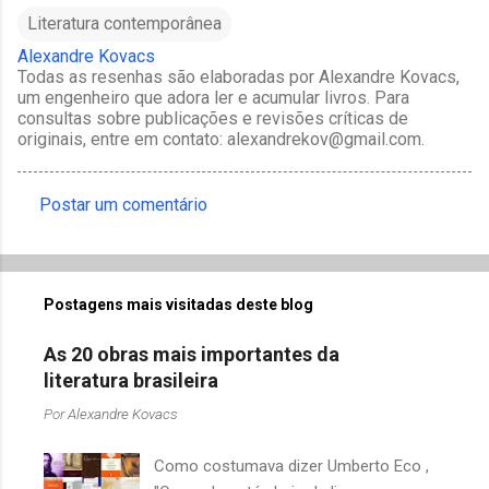
Literatura contemporânea
Alexandre Kovacs
Todas as resenhas são elaboradas por Alexandre Kovacs,
um engenheiro que adora ler e acumular livros. Para
consultas sobre publicações e revisões críticas de
originais, entre em contato: alexandrekov@gmail.com.
Postar um comentário
C
o
m
Postagens mais visitadas deste blog
e
n
As 20 obras mais importantes da
t
literatura brasileira
á
Por
Alexandre Kovacs
r
Como costumava dizer Umberto Eco ,
i