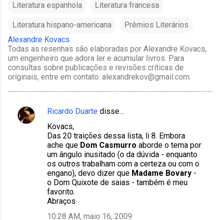
Literatura espanhola
Literatura francesa
Literatura hispano-americana
Prêmios Literários
Alexandre Kovacs
Todas as resenhas são elaboradas por Alexandre Kovacs,
um engenheiro que adora ler e acumular livros. Para
consultas sobre publicações e revisões críticas de
originais, entre em contato: alexandrekov@gmail.com.
Ricardo Duarte
disse…
C
Kovacs,
o
Das 20 traições dessa lista, li 8. Embora
m
ache que
Dom Casmurro
aborde o tema por
um ângulo inusitado (o da dúvida - enquanto
e
os outros trabalham com a certeza ou com o
n
engano), devo dizer que
Madame Bovary
-
o Dom Quixote de saias - também é meu
t
favorito.
á
Abraços
r
10:28 AM, maio 16, 2009