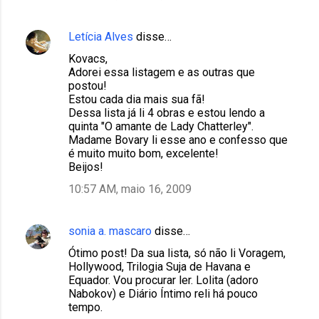
i
o
Letícia Alves
disse…
s
Kovacs,
Adorei essa listagem e as outras que
postou!
Estou cada dia mais sua fã!
Dessa lista já li 4 obras e estou lendo a
quinta "O amante de Lady Chatterley".
Madame Bovary li esse ano e confesso que
é muito muito bom, excelente!
Beijos!
10:57 AM, maio 16, 2009
sonia a. mascaro
disse…
Ótimo post! Da sua lista, só não li Voragem,
Hollywood, Trilogia Suja de Havana e
Equador. Vou procurar ler. Lolita (adoro
Nabokov) e Diário Íntimo reli há pouco
tempo.