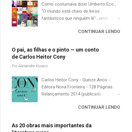
Como costumava dizer Umberto Eco ,
"O mundo está cheio de livros
fantásticos que ninguém lê" , uma
afirmação adequada, principalmente
CONTINUAR LENDO
quando falamos de clássicos da
literatura. Geralmente, no caso de
escritores brasileiros, somos forçados
O pai, as filhas e o pinto — um conto
a uma avaliação burocrática na escola e
de Carlos Heitor Cony
acabamos adquirindo uma certa
Por
Alexandre Kovacs
antipatia a determinado livro ou autor
quando o objetivo deveria ser
Carlos Heitor Cony - Quinze Anos -
justamente o contrário. É surpreendente
Editora Nova Fronteira - 128 Páginas
como uma segunda visita a essas
Relançamento 2014 (publicado
obras, já em nossa maturidade, pode
originalmente em 1965) Uma antologia
revelar um tesouro empoeirado e
CONTINUAR LENDO
com deliciosos contos sobre a infância
escondido, bem ali na nossa estante.
e a juventude. As narrativas, sempre
Afinal, mudaram os livros ou mudamos
bem-humoradas e sensíveis,
nós? A limitação de apenas 20
As 20 obras mais importantes da
descrevem o relacionamento de um pai
indicações me forçou a deixar grandes