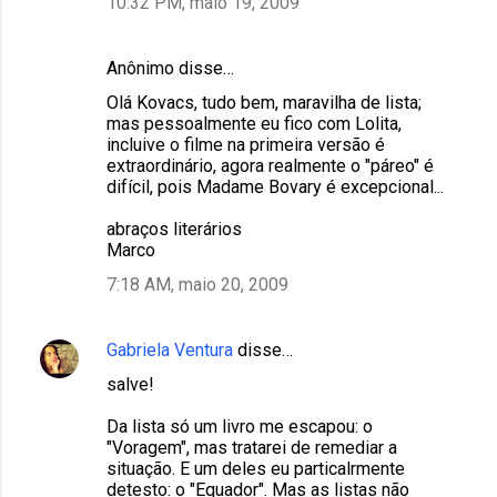
10:32 PM, maio 19, 2009
Anônimo disse…
Olá Kovacs, tudo bem, maravilha de lista;
mas pessoalmente eu fico com Lolita,
incluive o filme na primeira versão é
extraordinário, agora realmente o "páreo" é
difícil, pois Madame Bovary é excepcional...
abraços literários
Marco
7:18 AM, maio 20, 2009
Gabriela Ventura
disse…
salve!
Da lista só um livro me escapou: o
"Voragem", mas tratarei de remediar a
situação. E um deles eu particalrmente
detesto: o "Equador". Mas as listas não