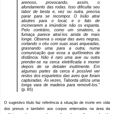
arenoso, provocando, assim, o
afundamento das rodas. Isso dificulta seu
labor de besta e, vez ou outra, precisa
parar para se recompor. O lixão atrai
abutres para o local, e o fato de
incinerarem a imúndicie não os espanta.
Pelo contrário, como um sinaleiro, a
fumaça parece atraí-los ainda de mais
longe. Observa o voejar das aves negras,
cortando o céu com suas asas arqueadas,
grasnando uma para a outra, numa
comunicação que ecoa a quilômetros de
distância. Não é raro uma ave ou outra
prender-se na cerca eletrificada e morrer
depois de se debater inutilmente. Em
algumas partes da cerca é possível ver
restos dos esqueletos das aves que foram
capturadas. Às vezes, Taborda utiliza uma
longa vara de madeira para removê-los."
(p. 65)
O sugestivo título faz referência à situação de morte em vida
dos presos e também aos corpos enterrados na área da