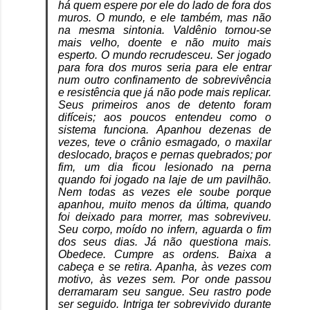
há quem espere por ele do lado de fora dos
muros. O mundo, e ele também, mas não
na mesma sintonia. Valdênio tornou-se
mais velho, doente e não muito mais
esperto. O mundo recrudesceu. Ser jogado
para fora dos muros seria para ele entrar
num outro confinamento de sobrevivência
e resistência que já não pode mais replicar.
Seus primeiros anos de detento foram
difíceis; aos poucos entendeu como o
sistema funciona. Apanhou dezenas de
vezes, teve o crânio esmagado, o maxilar
deslocado, braços e pernas quebrados; por
fim, um dia ficou lesionado na perna
quando foi jogado na laje de um pavilhão.
Nem todas as vezes ele soube porque
apanhou, muito menos da última, quando
foi deixado para morrer, mas sobreviveu.
Seu corpo, moído no infern, aguarda o fim
dos seus dias. Já não questiona mais.
Obedece. Cumpre as ordens. Baixa a
cabeça e se retira. Apanha, às vezes com
motivo, às vezes sem. Por onde passou
derramaram seu sangue. Seu rastro pode
ser seguido. Intriga ter sobrevivido durante