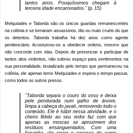
tantos anos. Pouquíssimos chegam à
terceira idade encarcerados."
(p. 15)
Melquíades e Taborda são os únicos guardas remanescentes
na colônia e se tornaram assassinos, tão ou mais cruéis do que
os detentos. Taborda trabalha há dez anos como agente
penitenciário. Acostumou-se a obedecer ordens, mesmo que
não concorde com elas. Depois de presenciar e participar de
tantos atos violentos, não sobrou espaço para sentimentos na
sua personalidade, brutalizado pelo tempo que permaneceu na
colônia, ele apenas teme Melquíades e espera o tempo passar,
como todos os outros presos.
"Taborda separa o couro do osso e deixa
pele pendurada num galho de árvore,
limpa a cabeça do javali, removendo todo o
conteúdo. Ele é hábil nessa atividade, e o
cheiro fétido ao seu redor faz com que
apenas as moscas se aproximem dos
resíduos ensanguentados. Com uma
faquinha, ele raspa o excesso de carne