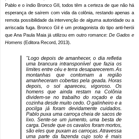
Pablo e o índio Bronco GIl,
todos têm a certeza de que não há
esperança de saírem com vida da colônia, restando apenas a
remota possibilidade da intervenção de alguma autoridade ou a
arriscada fuga. Bronco Gil é
um protagonista do tipo anti-herói
que Ana Paula Maia já utilizou em outro romance:
De Gados e
Homens
(Editora Record, 2013).
"Logo depois de amanhecer, o dia refletia
uma brancura intransponível que fazia os
limites entre céu e terra desaparecerem. As
montanhas que contornam a região
amanheceram cobertas pela geada. Horas
depois, o sol apareceu, vigoroso. Os
homens que ainda restam na Colônia
dividem-se no trabalho do roçado e da
cozinha desde muito cedo. O galinheiro e a
pocilga já foram devidamente cuidados.
Pablo puxa uma carroça cheia de sacos de
lixo. Sente-se um jumento, uma besta de
carga. Desde que os cavalos foram mortos,
são eles que puxam as carroças. Atravessa
uma parte da fazenda cujo solo é mais