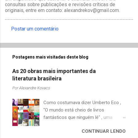
consultas sobre publicações e revisões críticas de
originais, entre em contato: alexandrekov@gmail.com.
Postar um comentário
C
o
m
Postagens mais visitadas deste blog
e
n
As 20 obras mais importantes da
t
literatura brasileira
á
Por
Alexandre Kovacs
r
Como costumava dizer Umberto Eco ,
i
"O mundo está cheio de livros
o
fantásticos que ninguém lê" , uma
s
afirmação adequada, principalmente
CONTINUAR LENDO
quando falamos de clássicos da