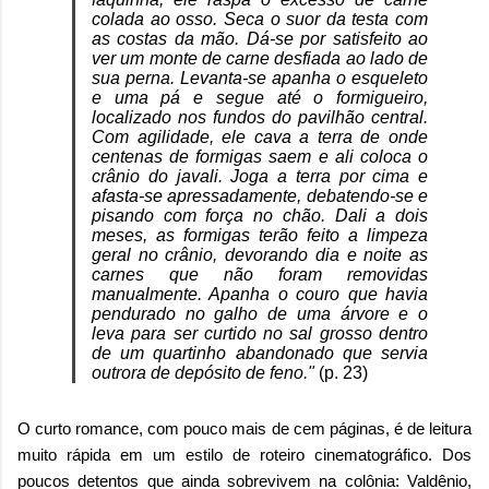
colada ao osso. Seca o suor da testa com
as costas da mão. Dá-se por satisfeito ao
ver um monte de carne desfiada ao lado de
sua perna. Levanta-se apanha o esqueleto
e uma pá e segue até o formigueiro,
localizado nos fundos do pavilhão central.
Com agilidade, ele cava a terra de onde
centenas de formigas saem e ali coloca o
crânio do javali. Joga a terra por cima e
afasta-se apressadamente, debatendo-se e
pisando com força no chão. Dali a dois
meses, as formigas terão feito a limpeza
geral no crânio, devorando dia e noite as
carnes que não foram removidas
manualmente. Apanha o couro que havia
pendurado no galho de uma árvore e o
leva para ser curtido no sal grosso dentro
de um quartinho abandonado que servia
outrora de depósito de feno."
(p. 23)
O curto romance, com pouco mais de cem páginas, é de leitura
muito rápida em um estilo de roteiro cinematográfico. Dos
poucos detentos que ainda sobrevivem na colônia: Valdênio,