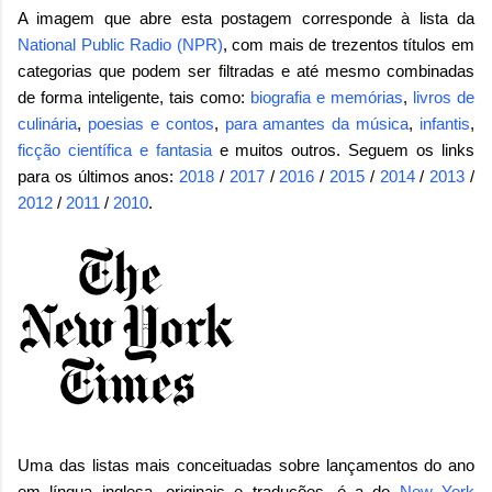
A imagem que abre esta postagem corresponde à lista da
National Public Radio (NPR)
, com mais de trezentos títulos em
categorias que podem ser filtradas e até mesmo combinadas
de forma inteligente, tais como:
biografia e memórias
,
livros de
culinária
,
poesias e contos
,
para amantes da música
,
infantis
,
ficção científica e fantasia
e muitos outros. Seguem os links
para os últimos anos:
2018
/
2017
/
2016
/
2015
/
2014
/
2013
/
2012
/
2011
/
2010
.
Uma das listas mais conceituadas sobre lançamentos do ano
em língua inglesa, originais e traduções, é a do
New York