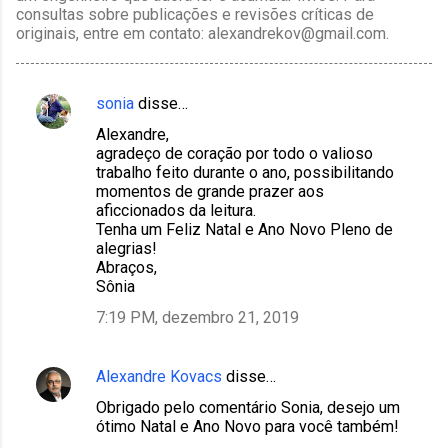
consultas sobre publicações e revisões críticas de
originais, entre em contato: alexandrekov@gmail.com.
sonia
disse…
C
Alexandre,
o
agradeço de coração por todo o valioso
m
trabalho feito durante o ano, possibilitando
momentos de grande prazer aos
e
aficcionados da leitura.
n
Tenha um Feliz Natal e Ano Novo Pleno de
alegrias!
t
Abraços,
á
Sônia
r
7:19 PM, dezembro 21, 2019
i
o
Alexandre Kovacs
disse…
s
Obrigado pelo comentário Sonia, desejo um
ótimo Natal e Ano Novo para você também!