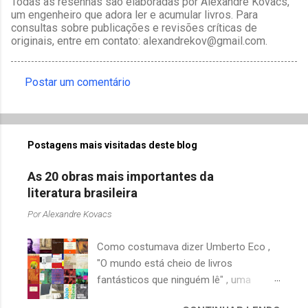
Todas as resenhas são elaboradas por Alexandre Kovacs,
um engenheiro que adora ler e acumular livros. Para
consultas sobre publicações e revisões críticas de
originais, entre em contato: alexandrekov@gmail.com.
Postar um comentário
C
o
m
Postagens mais visitadas deste blog
e
n
As 20 obras mais importantes da
t
literatura brasileira
á
Por
Alexandre Kovacs
r
Como costumava dizer Umberto Eco ,
i
"O mundo está cheio de livros
o
fantásticos que ninguém lê" , uma
s
afirmação adequada, principalmente