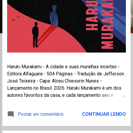
n
s
Haruki Murakami - A cidade e suas muralhas incertas -
Editora Alfaguara - 504 Páginas - Tradução de Jefferson
José Teixeira - Capa: Alceu Chiesorin Nunes -
Lançamento no Brasil: 2026. Haruki Murakami é um dos
autores favoritos da casa, e cada lançamento seu é
aguardado com ansiedade. A cidade e suas muralhas
incertas foi inspirado em um conto publicado pelo autor
Postar um comentário
CONTINUAR LENDO
em 1980, em uma revista literária japonesa, no início da
carreira. Na época, o autor administrava um bar de jazz
em Tóquio. O próprio Murakami explica no posfácio que