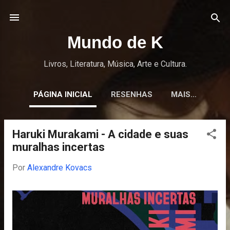
Pular para o conteúdo principal
Mundo de K
Livros, Literatura, Música, Arte e Cultura.
PÁGINA INICIAL
RESENHAS
MAIS…
Haruki Murakami - A cidade e suas
P
muralhas incertas
o
s
Por
Alexandre Kovacs
t
a
g
e