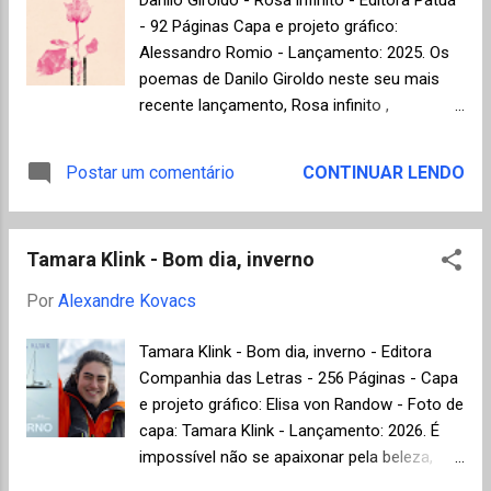
a narradora-protagonista relata sua própria
- 92 Páginas Capa e projeto gráfico:
história. Oriunda da zona rural de Vitória da
Alessandro Romio - Lançamento: 2025. Os
Conquista, na Bahia, ela percorre um
poemas de Danilo Giroldo neste seu mais
caminho que se estende dos anos 1960 aos
recente lançamento, Rosa infinito ,
dias atuais. Entre as dificuldades de criar
surpreendem pela inspiração que afasta-se
sozinha três filhos, um deles com
do lirismo convencional para apresentar ao
Postar um comentário
CONTINUAR LENDO
deficiência auditiva, a realização do sonho
leitor imagens inusitadas, como em
de ingressar na universidade já em idade
Precipício (p. 17): "quem é o precipício / na
madura e a pesquisa sobre a vida e a obra
perspectiva do abismo / um vazio apenas /
de Reinbolt, a protagonista acaba viajando
Tamara Klink - Bom dia, inverno
a sensação própria da queda / andar junto
sozin...
ao precipício / não é para qualquer um" ,
Por
Alexandre Kovacs
versos que evocam, em alguns momentos,
a poética de João Cabral de Melo Neto,
Tamara Klink - Bom dia, inverno - Editora
especialmente à ideia de aprendizagem pela
Companhia das Letras - 256 Páginas - Capa
dureza do mundo real, me fazendo lembrar
e projeto gráfico: Elisa von Randow - Foto de
de A educação pela pedra : "É preciso tirar
capa: Tamara Klink - Lançamento: 2026. É
algumas lições / dos líquens e dos musgos
impossível não se apaixonar pela beleza,
/ a nutrição em total aridez / o amor pelo
inteligência e pelas ideias dessa jovem