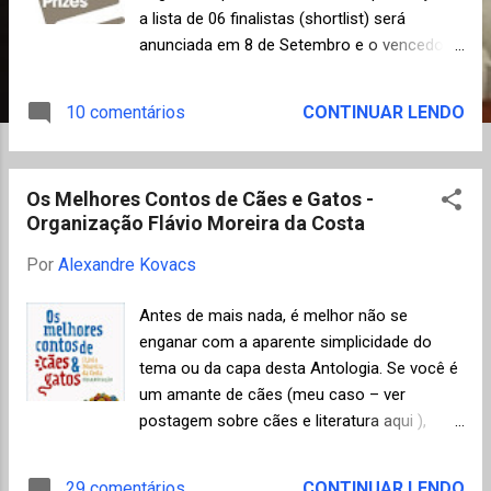
n
a lista de 06 finalistas (shortlist) será
s
anunciada em 8 de Setembro e o vencedor
em 6 de Outubro. A lista deste ano é
considerada uma das mais fortes das
10 comentários
CONTINUAR LENDO
últimas edições e Coetzee poderá vir a ser o
primeiro escritor a ganhar pela terceira vez o
Booker Prize. Segundo a organização do
Os Melhores Contos de Cães e Gatos -
prêmio foram analisados 132 livros para se
Organização Flávio Moreira da Costa
chegar a esta longlist . V er a relação
completa abaixo, por ordem alfabética de
Por
Alexandre Kovacs
autores: Byatt, AS - The Children’s Book
Coetzee, J M - Summertime Foulds, Adam -
Antes de mais nada, é melhor não se
The Quickening Maze Hall, Sarah - How to
enganar com a aparente simplicidade do
paint a dead man Harvey, Samantha - The
tema ou da capa desta Antologia. Se você é
Wilderness Lever, James - Me Cheeta
um amante de cães (meu caso – ver
Mantel, Hilary - Wolf Hall Mawer, Simon - The
postagem sobre cães e literatura aqui ),
Glass Room O'Loughlin, Ed - Not Untrue &
gatos ou simplesmente não vê nenhum
Not Unkind Scudamore, James - Heliopolis
sentido em desenvolver um relacionamento
29 comentários
CONTINUAR LENDO