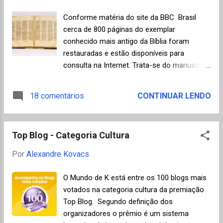
carreira, era francamente de esquerda
radical, tendo residido em Cuba nos anos
Conforme matéria do site da BBC Brasil
sessenta. Foi considerado um sucessor do
cerca de 800 páginas do exemplar
filósofo Theodor Adorno e, no campo da
conhecido mais antigo da Bíblia foram
poesia, de Bertold Brecht. Seus ensaios e
restauradas e estão disponíveis para
obras literárias ficaram famosos pela
consulta na Internet. Trata-se do manuscrito
análise sobre a política, a crítica social e a
Codex Sinaiticus , como é conhecido este
tradição literária. Foi membro do Grupo 47,
documento, escrito em grego em folhas de
18 comentários
CONTINUAR LENDO
importante marco da renovação literária
pergaminho no século IV. Por 1,5 mil anos, o
alemã, e professor convidado de poesia na
manuscrito ficou preservado em um
Universidade de Frankfurt. Em evento
mosteiro na Península do Sinai, no Egito. O
organizado no mês passado pelo Instituto
Top Blog - Categoria Cultura
nome " Codex Sinaiticus " literalmente
Moreira Sall...
significa " O Livro do Sinai ". Em 1844, ele foi
Por
Alexandre Kovacs
encontrado e dividido entre a Grã-Bretanha,
Alemanha, Egito e Rússia. Acredita-se que o
O Mundo de K está entre os 100 blogs mais
documento resistiu ao tempo porque o ar
votados na categoria cultura da premiação
do deserto é ideal para a conservação do
Top Blog. Segundo definição dos
pergaminho, e porque o mosteiro
organizadores o prêmio é um sistema
permaneceu intocado por todos esses