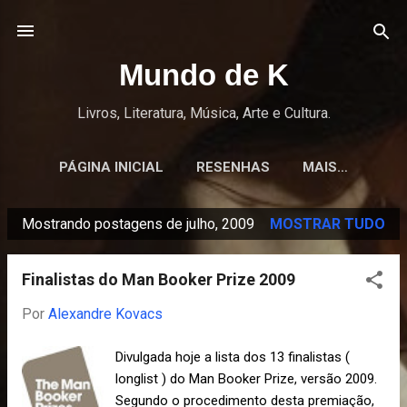
Pular para o conteúdo principal
Mundo de K
Livros, Literatura, Música, Arte e Cultura.
PÁGINA INICIAL
RESENHAS
MAIS…
Mostrando postagens de julho, 2009
MOSTRAR TUDO
P
o
Finalistas do Man Booker Prize 2009
s
t
Por
Alexandre Kovacs
a
Divulgada hoje a lista dos 13 finalistas (
g
longlist ) do Man Booker Prize, versão 2009.
e
Segundo o procedimento desta premiação,