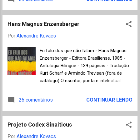
Toibin, Colm - Brooklyn Trevor, William - Love
afetivo com um animal de estimação
and Summer Waters, Sarah - Th...
(desconfio sempre desse tipo de pessoa),
não há como deixar de apreciar os 43
Hans Magnus Enzensberger
contos narrados por mestres da literatura
de todas as épocas como Honoré de Balzac
Por
Alexandre Kovacs
, Émile Zola , Rudyard Kypling, Ivan
Turguêniev , Anton Tchekhov , Machado de
Eu falo dos que não falam - Hans Magnus
Assis , Thomas Mann , Luigi Pirandello ,
Enzensberger - Editora Brasiliense, 1985 -
Mario Benedetti , entre muitos outros. No
Antologia Bilíngue - 139 páginas - Tradução
final, os contos acabam falando mais e,
Kurt Scharf e Armindo Trevisan (fora de
principalmente, do comportamento do
catálogo) O escritor, poeta e intelectual
homem e, sobretudo, do que ele tem de
Hans Magnus Enzensberger é citado,
bom e mau através de sua relação com os
normalmente, como um dos maiores poetas
26 comentários
CONTINUAR LENDO
animais. Flávio Moreira da Costa se saiu
vivos da língua alemã. Nascido em 1929 na
bem mais uma vez ao organizar esta nova
Baviera, viveu a sua infância durante o
Antologia de sucesso, depois de Os
governo nazista e a juventude no processo
melhores contos de loucura (Ediouro, 2007 -
Projeto Codex Sinaiticus
de reconstrução econômica da Alemanha.
ler aqui resenha do Mundo de K), Os
Seu posicionamento político, no início da
Por
Alexandre Kovacs
melhores contos...