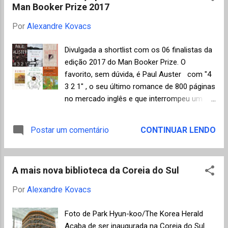
Man Booker Prize 2017
um jogo. Cada lance envolve vantagem e
desvantagem. Você deve abrir mão de algo
Por
Alexandre Kovacs
para obter outra coisa em troca. Logo, em
um sentido amplo, toda jogada é cruel e
Divulgada a shortlist com os 06 finalistas da
envolve algum sacrifício. Foi calculado que o
edição 2017 do Man Booker Prize. O
número que representa os diferentes
favorito, sem dúvida, é Paul Auster com "4
caminhos para jogar os primeiros dez
3 2 1" , o seu último romance de 800 páginas
lances de cada lado do tabuleiro (não uma
no mercado inglês e que interrompeu um
partida inteira) atinge o valor de
período de sete anos sem publicações.
169.518.829.100.544.000.000.000.000.000 ou
Ficaram pelo caminho candidatos muito
Postar um comentário
CONTINUAR LENDO
170 setilhões. Deduz-se assim que, se cada
fortes como a indiana Arundhati Roy e seu
homem, mulher e criança sobre a face da
segundo romance depois de vinte anos do
terra jogassem xadrez sem parar, à razão de
consagrado (inclusive com o Booker de
um lance ...
A mais nova biblioteca da Coreia do Sul
1997) "O Deus das Pequenas Coisas", Zadie
Smith com "Swing Time" e Colson
Por
Alexandre Kovacs
Whitehead com um romance vencedor do
National Book Award e Pulitzer, já traduzido
Foto de Park Hyun-koo/The Korea Herald
e lançado no Brasil como "The Underground
Acaba de ser inaugurada na Coreia do Sul