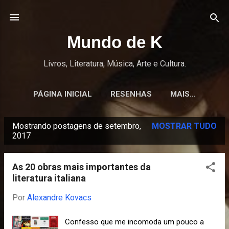
Pular para o conteúdo principal
Mundo de K
Livros, Literatura, Música, Arte e Cultura.
PÁGINA INICIAL
RESENHAS
MAIS…
Mostrando postagens de setembro,
MOSTRAR TUDO
P
2017
o
s
As 20 obras mais importantes da
t
literatura italiana
a
Por
Alexandre Kovacs
g
e
Confesso que me incomoda um pouco a