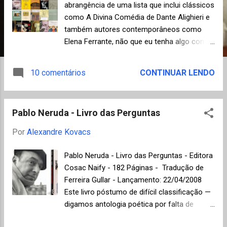
n
abrangência de uma lista que inclui clássicos
como A Divina Comédia de Dante Alighieri e
s
também autores contemporâneos como
Elena Ferrante, não que eu tenha algo contra
os romances da tetralogia napolitana de
Ferrante, muito pelo contrário, até já
10 comentários
CONTINUAR LENDO
resenhei alguns deles por aqui. Contudo, fica
sempre o constrangimento de estar sendo
injusto ao comparar obras de épocas tão
Pablo Neruda - Livro das Perguntas
distintas. Outro problema é considerar
categorias talvez imiscíveis como literatura
Por
Alexandre Kovacs
infantil ( Pinóquio de Carlo Collodi) e poesia
( Vita d'un uomo de Giuseppe Ungaretti) em
Pablo Neruda - Livro das Perguntas - Editora
uma mesma seleção de obras de literatura.
Cosac Naify - 182 Páginas - Tradução de
Esta é a maldição das listas! Nunca
Ferreira Gullar - Lançamento: 22/04/2008
conseguimos agradar a todos, nem mesmo
Este livro póstumo de difícil classificação —
ao próprio resenhista, fica sempre aquela
digamos antologia poética por falta de
sensação de deixar de lado algo muito
definição melhor — do chileno Pablo Neruda
importante. Bem, divulgar e falar sobre livros