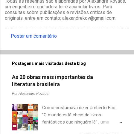
Todas as resenhas são elaboradas por Alexandre Kovacs,
um engenheiro que adora ler e acumular livros. Para
consultas sobre publicações e revisões críticas de
originais, entre em contato: alexandrekov@gmail.com.
Postar um comentário
C
o
m
Postagens mais visitadas deste blog
e
n
As 20 obras mais importantes da
t
literatura brasileira
á
Por
Alexandre Kovacs
r
Como costumava dizer Umberto Eco ,
i
"O mundo está cheio de livros
o
fantásticos que ninguém lê" , uma
s
afirmação adequada, principalmente