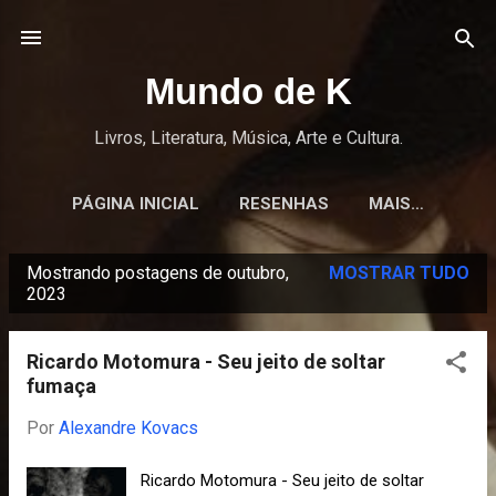
Pular para o conteúdo principal
Mundo de K
Livros, Literatura, Música, Arte e Cultura.
PÁGINA INICIAL
RESENHAS
MAIS…
Mostrando postagens de outubro,
MOSTRAR TUDO
P
2023
o
s
Ricardo Motomura - Seu jeito de soltar
t
fumaça
a
Por
Alexandre Kovacs
g
e
Ricardo Motomura - Seu jeito de soltar