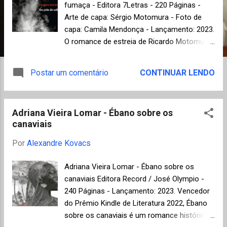
n
fumaça - Editora 7Letras - 220 Páginas -
Arte de capa: Sérgio Motomura - Foto de
s
capa: Camila Mendonça - Lançamento: 2023.
O romance de estreia de Ricardo Motomura
surpreende pela segurança narrativa ao
conduzir toda a trama em primeira pessoa
Postar um comentário
CONTINUAR LENDO
sem perder a fluência e comprometer o
ritmo da leitura. De fato, o desenvolvimento
da ação é impulsionado por capítulos curtos
Adriana Vieira Lomar - Ébano sobre os
que alternam passado e presente com base
canaviais
nas memórias do seu solitário narrador-
protagonista , assim como diálogos
Por
Alexandre Kovacs
precisos que orientam o leitor quanto às
verdadeiras motivações dos outros
Adriana Vieira Lomar - Ébano sobre os
personagens. O resultado é um livro que
canaviais Editora Record / José Olympio -
desperta empatia no leitor e se torna difícil
240 Páginas - Lançamento: 2023. Vencedor
de abandonar do início ao final, um dos
do Prêmio Kindle de Literatura 2022, Ébano
objetivos principais de toda obra de ficção.
sobre os canaviais é um romance histórico
Podemos dizer que Ângelo, apesar da