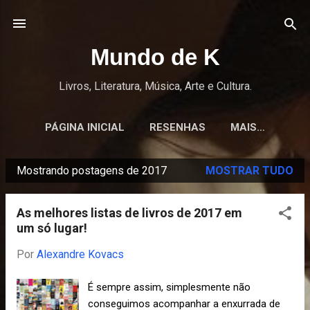
Pular para o conteúdo principal
Mundo de K
Livros, Literatura, Música, Arte e Cultura.
PÁGINA INICIAL
RESENHAS
MAIS…
Mostrando postagens de 2017
MOSTRAR TUDO
P
o
As melhores listas de livros de 2017 em
s
um só lugar!
t
Por
Alexandre Kovacs
a
g
É sempre assim, simplesmente não
e
conseguimos acompanhar a enxurrada de