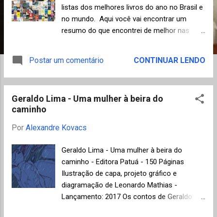
n
listas dos melhores livros do ano no Brasil e
s
no mundo. Aqui você vai encontrar um
resumo do que encontrei de melhor nas
publicações especializadas sobre 2017 (até
mesmo dos anos anteriores, quando
Postar um comentário
CONTINUAR LENDO
disponível) e assim guardar em um só lugar
para ler com calma, de preferência antes do
próximo ano! Sigam os links e aproveitem a
Geraldo Lima - Uma mulher à beira do
lista das listas em um só lugar. A
caminho
impressionante colagem de capas que abre
esta postagem é representação da lista da
Por
Alexandre Kovacs
National Public Radio (NPR) , com mais de
trezentos títulos em categorias que podem
Geraldo Lima - Uma mulher à beira do
ser filtradas e até mesmo combinadas de
caminho - Editora Patuá - 150 Páginas
forma inteligente, tais como: biografia e
Ilustração de capa, projeto gráfico e
memórias , livros de culinária , poesias e
diagramação de Leonardo Mathias -
contos , para amantes da música , infantis ,
Lançamento: 2017 Os contos de Geraldo
ficção científica e fantasia e muitos outros.
Lima nos fazem refletir sobre situações
Neste site especial da NPR, chamado de