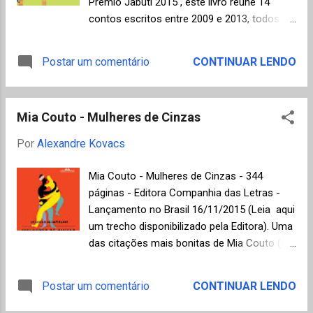
Prêmio Jabuti 2015 , este livro reúne 14
seu aspecto, recorre secretamente aos
contos escritos entre 2009 e 2013, todos
próprios conhecimentos científicos para
inspirados no cotidiano da classe média em
construir uma máscara perfeita que passará
um ambiente urbano. O termo "escrita
Postar um comentário
CONTINUAR LENDO
a ser o seu novo rosto, no entanto a
criativa" está um pouco desgastado na
máscara acaba afetando a sua
literatura contemporânea, mas define bem o
personalidade e induzindo um
esforço de Flavio Cafiero para não
comportamento violento que foge ao
Mia Couto - Mulheres de Cinzas
subestimar a inteligência do leitor na busca
controle. O...
da surpresa, seja pela estrutura narrativa
Por
Alexandre Kovacs
incomum ou pela originalidade dos temas.
No entanto, é bom avisar que o cuidado na
Mia Couto - Mulheres de Cinzas - 344
produção dos textos exige atenção
páginas - Editora Companhia das Letras -
redobrada, principalmente pelo que não é
Lançamento no Brasil 16/11/2015 (Leia aqui
explicitado pelo autor, mas apenas sugerido
um trecho disponibilizado pela Editora). Uma
nas ações dos personagens (assim como
das citações mais bonitas de Mia Couto (e
na vida real, precisamos avaliar e tomar
podem acreditar que são muitas) nos ensina
decisões de acordo com a intuição e o
que: "a descoberta de um lugar exige a
Postar um comentário
CONTINUAR LENDO
conhecimento parcial dos fatos). Até
temporária morte do viajante" (do seu
mesmo as notas de rodapé assumem uma
romance "Venenos de Deus, Remédios do