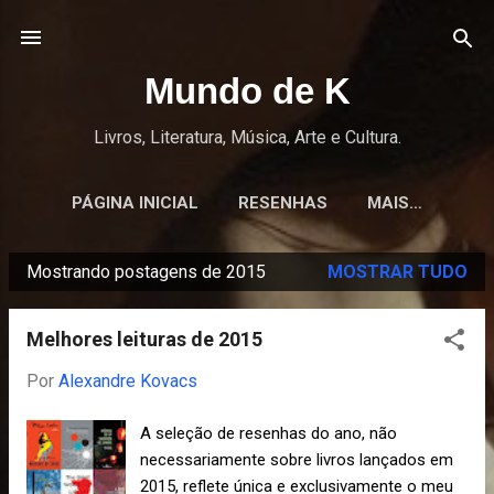
Pular para o conteúdo principal
Mundo de K
Livros, Literatura, Música, Arte e Cultura.
PÁGINA INICIAL
RESENHAS
MAIS…
Mostrando postagens de 2015
MOSTRAR TUDO
P
o
Melhores leituras de 2015
s
t
Por
Alexandre Kovacs
a
A seleção de resenhas do ano, não
g
necessariamente sobre livros lançados em
e
2015, reflete única e exclusivamente o meu