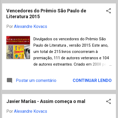
função original, diferente em cada conto,
Diabo" de 2008) , assim acontece com esta
servindo como mais um elemento de apoio
Vencedores do Prêmio São Paulo de
nova obra do autor, "Mulheres de Cinzas" ,
para esclarecer o...
Literatura 2015
primeiro volume de uma trilogia sobre um
importante período da história de
Por
Alexandre Kovacs
Moçambique e no qual, para apreciar toda a
força poética do texto e a riqueza do
Divulgados os vencedores do Prêmio São
folclore e costumes locais, precisamos
Paulo de Literatura , versão 2015. Este ano,
abandonar a nossa herança cultural
um total de 215 livros concorreram à
ocidental e urbana, assim como os
premiação, 111 de autores veteranos e 104
conceitos transmitidos ao longo da história
de autores estreantes. Criado em 2008 pelo
oficial da colonização portuguesa, ou seja,
Governo do Estado de São Paulo, o prêmio é
"morrer" um pouco, só assim a prosa
o maior do País em valor individual e tem
Postar um comentário
CONTINUAR LENDO
mágica do autor, com o seu estilo que é um
como principais objetivos incentivar a
exercício contínuo de recriação da língua,
produção literária de qualidade, apoiar e
poderá ganhar o merecid...
valorizar novos autores e editoras
Javier Marías - Assim começa o mal
independentes, além de incentivar a leitura.
Segue resumo sobre os vencedores com
Por
Alexandre Kovacs
links para referência. Estevão Azevedo , 37