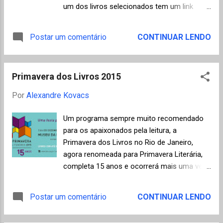
redemocratização (que conhecemos muito
um dos livros selecionados tem um link
bem), a convivência tácita entre as vítimas e
apontado para a respectiva resenha crítica,
os carrascos do antigo regime, sendo que,
sendo, desta forma, uma fonte de
Postar um comentário
CONTINUAR LENDO
em alguns casos, os lobos se transformam
informações importante já que a grande
em cordeiros e o medo de novas
maioria dos livros ainda não foi publicada no
arbitrariedades faz com que as testemuhas
Brasil. O ano de 2015 foi excelente para a
se calem. "Naqueles...
Primavera dos Livros 2015
área de ficção como podemos constatar
nos seguintes destaques: The Complete
Por
Alexandre Kovacs
Stories (Clarice Lispector traduzida para o
inglês, editado por Benjamin Moser), God
Um programa sempre muito recomendado
Help the Child (Toni Morrison), Purity
para os apaixonados pela leitura, a
(Jonathan Franzen) e Submission (Michel
Primavera dos Livros no Rio de Janeiro,
Houellebecq). Para quem desejar se
agora renomeada para Primavera Literária,
aprofundar ou procurar uma resenha para
completa 15 anos e ocorrerá mais uma vez
um livro específico, seguem os links para as
nos jardins do Museu da República (Rua do
listas dos últimos anos: 2014 / 2013 / 2012
Catete, 153 em frente à estação do Metrô)
Postar um comentário
CONTINUAR LENDO
/ 2011 / 2010 / 2009 / 2008 / 2007 / 2006
de 3 a 6 de dezembro, reunindo mais de 100
/ 2005 / 2004 / 2003 / 2002 /...
pequenas e médias editoras. Segundo a Liga