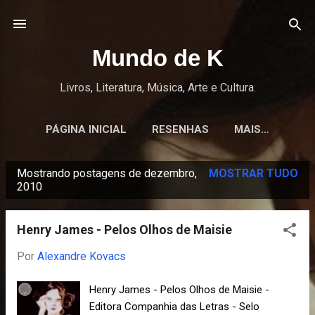
Pular para o conteúdo principal
Mundo de K
Livros, Literatura, Música, Arte e Cultura.
PÁGINA INICIAL
RESENHAS
MAIS…
Mostrando postagens de dezembro,
MOSTRAR TUDO
P
2010
o
s
Henry James - Pelos Olhos de Maisie
t
Por
Alexandre Kovacs
a
g
Henry James - Pelos Olhos de Maisie -
e
Editora Companhia das Letras - Selo