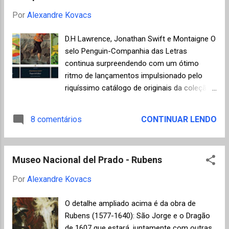
nascido na cidade do Panamá) Carlos
Por
Alexandre Kovacs
Fuentes, esta edição definitiva que inclui o
texto revisado pelo próprio autor, bibliografia,
D.H Lawrence, Jonathan Swift e Montaigne O
glossário de termos e neologismos do
selo Penguin-Companhia das Letras
espanhol falado no México, índice
continua surpreendendo com um ótimo
onomástico e ensaios críticos de Gonzalo
ritmo de lançamentos impulsionado pelo
Celorio, José Emilio Pacheco, Vicente
riquíssimo catálogo de originais da coleção
Quirarte, Carmen Iglesias, Sergio Ramírez,
Penguin Classics em novas traduções para
Nélida Piñon e Juan Luis Cebrián. Alguns
o português e também com títulos
8 comentários
CONTINUAR LENDO
fatos me surpreenderam com relação a
importantes da literatura nacional. Cada uma
este livro, que é considerado um divisor de
das edições é sempre complementada com
águas na literatura latino-americana e
informações valiosas sobre a obra e o
praticamente abriu caminho para a divulg...
Museo Nacional del Prado - Rubens
contexto do lançamento, por exemplo, em O
Amante de Lady Chatterley de D.H.
Por
Alexandre Kovacs
Lawrence, a editora acrescentou o texto "A
propósito de O amante de lady Chatterley " ,
O detalhe ampliado acima é da obra de
em que o próprio Lawrence comenta a
Rubens (1577-1640): São Jorge e o Dragão
controvérsia sobre o livro e justifica suas
de 1607 que estará, juntamente com outras