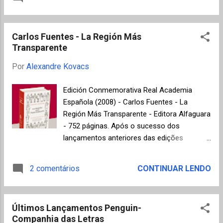
conectar e trazer a paz para o mundo
pais, assim como também acabe
através da música" para agradecer as visitas
interferindo de forma decisiva no
e comentários de todos os amigos que
desenvolvimento do enredo. O título original
Carlos Fuentes - La Región Más
passaram no Mundo de K . O vídeo abaixo
em inglês, What Maisie...
Transparente
foi produzido com músicos do Brasil, Índia,
Japão, EUA e muitas outras locações, todos
Por
Alexandre Kovacs
interpretando o clássico da paz Imagine de
John Lennon que foi estupidamente
Edición Conmemorativa Real Academia
afastado do nosso mundo em um dia frio
Española (2008) - Carlos Fuentes - La
de dezembro.
Región Más Transparente - Editora Alfaguara
- 752 páginas. Após o sucesso dos
lançamentos anteriores das edições
comemorativas de Dom Quixote em 2004 e
Cem Anos de Solidão em 2007, a Academia
2 comentários
CONTINUAR LENDO
Real Espanhola organizou e publicou pela
editora Alfaguara em 2008, por ocasião do
cinquentenário da obra La Región Más
Últimos Lançamentos Penguin-
Transparente e também em comemoração
Companhia das Letras
aos oitenta anos do mexicano (apesar de