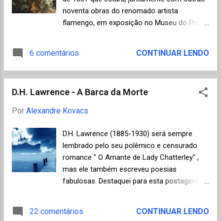
intenções literárias, e ainda uma introdução
noventa obras do renomado artista
de Doris Lessing, vencedora do prêmio
flamengo, em exposição no Museu do Prado
Nobel de literatura em 2007. Um apêndice e
, Espanha, de Novembro/2010 a
notas explicativas situam o leitor na
Janeiro/2011. Ver um vídeo sobre a
6 comentários
CONTINUAR LENDO
geografia das Midlands e no contexto social
exposição clicando aqui e a Galeria Online do
e político do romance. Lima Barreto, John
Museu do Prado com mais de 1000 obras
Reed e Stephen Crane Segue a relação de
do acervo, incluindo os trabalhos de Rubens,
todos os doze títulos publicados até o...
D.H. Lawrence - A Barca da Morte
clicando aqui . Segundo a organização da
exposição: "O veículo principal que Rubens
Por
Alexandre Kovacs
utilizou para transmitir suas ideias são os
mitos que resumem a sabedoria dos antigos
D.H. Lawrence (1885-1930) será sempre
sobre o comportamento e as emoções dos
lembrado pelo seu polêmico e censurado
seres humanos. Apoiado em sua fé e no
romance " O Amante de Lady Chatterley" ,
poder das formas pintadas para influir no
mas ele também escreveu poesias
ânimo dos espectadores e em uma enfática
fabulosas. Destaquei para esta postagem "
retórica gestual, Rubens recriou estes mitos
The Ship of Death", um poema que, apesar
com um extraordinário poder de convicção" .
de ter proporção e complexidade
22 comentários
CONTINUAR LENDO
Olhando o detalhe da abertura desta
absolutamente incompatíveis com a