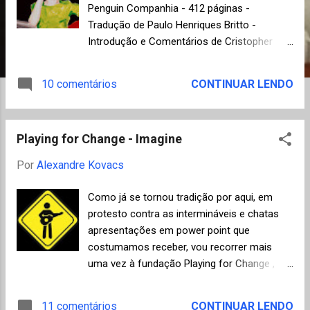
n
Penguin Companhia - 412 páginas -
s
Tradução de Paulo Henriques Britto -
Introdução e Comentários de Cristopher
Ricks, lançamento 22/07/2010. A insensatez
humana não tem limite, sendo que não
10 comentários
CONTINUAR LENDO
existe prova maior disso do que constatar
os casos de separação litigiosa e os efeitos
das disputas judiciais entre casais pela
Playing for Change - Imagine
guarda dos filhos. Isto, infelizmente, já não é
novidade desde o século XIX, mas a
Por
Alexandre Kovacs
genialidade de Henry James (1843 - 1916)
consistiu em posicionar a sua inocente
Como já se tornou tradição por aqui, em
protagonista Maisie, de apenas oito anos, no
protesto contra as intermináveis e chatas
centro desta estúpida disputa e apoiar toda
apresentações em power point que
a narrativa com base nas impressões e no
costumamos receber, vou recorrer mais
entendimento consciente ou inconsciente
uma vez à fundação Playing for Change ,
dela de toda a situação. A sensibilidade de
uma grande ideia definida como "um
Maisie faz com que entenda de alguma
movimento multimídia criado para inspirar,
11 comentários
CONTINUAR LENDO
forma a maior parte das ações egoístas dos