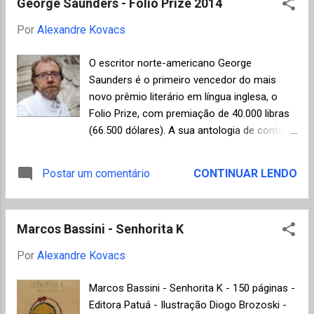
ambientad...
George Saunders - Folio Prize 2014
vencedores receberá uma câmara digital
A6000 da Sony. Além disso, os fotógrafos
Por
Alexandre Kovacs
terão os seus trabalhos expostos na
Somerset House, em Londres, de 1 a 18 de
O escritor norte-americano George
maio, e a imagem vencedora será publicada
Saunders é o primeiro vencedor do mais
na edição de 2014 do livro anual da Sony
novo prêmio literário em língua inglesa, o
World Photography Awards . Cliquem nas
Folio Prize, com premiação de 40.000 libras
fotos para ampliá-las. Paulina Metzscher da
(66.500 dólares). A sua antologia de contos
Alemanha venceu na categoria Youth -
"Tenth of December" foi escolhida entre 80
Portraits A categoria Youth foi idealizada
livros em língua inglesa publicados no ano
Postar um comentário
CONTINUAR LENDO
para fotógrafos iniciantes com menos de
passado na Grã-Bretanha por autores de
vinte anos e considera três divisões: cultura,
diversas nacionalidades, independente da
meio ambiente e retratos. A foto acima foi
forma ou gênero (romance, conto ou
tirada durante uma viagem em um trem
Marcos Bassini - Senhorita K
poesia), conforme o regulamento da
noturn...
organização. A escolha me parece coerente
Por
Alexandre Kovacs
para uma premiação que nasce em
oposição ao tradicional Man Booker Prize
Marcos Bassini - Senhorita K - 150 páginas -
que teria se tornado muito sensível aos
Editora Patuá - Ilustração Diogo Brozoski -