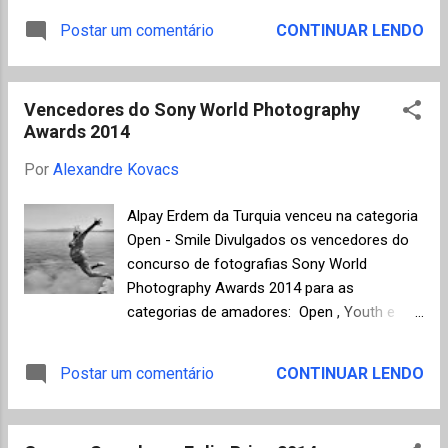
relação entre literatura e realidade, tendo
Postar um comentário
CONTINUAR LENDO
cometido o suicídio ritual dos samurais,
seppuku , conhecido vulgarmente no
ocidente como harakiri em uma cerimônia
Vencedores do Sony World Photography
completa que foi concluída com a sua
Awards 2014
decapitação por um assistente. Ele é
considerado , juntamente com Yasunari
Por
Alexandre Kovacs
Kawabata ( prêmio Nobel de 1968) e
Junichiro Tanizaki , um dos grandes nomes
Alpay Erdem da Turquia venceu na categoria
da literatura japonesa moderna. O primeiro
Open - Smile Divulgados os vencedores do
sucesso de Yukio Mishima foi "Confissões
concurso de fotografias Sony World
de uma Máscara" , lançado em 1949,
Photography Awards 2014 para as
romance de teor autobiográfico no qual um
categorias de amadores: Open , Youth e
jovem homossexual tenta se convencer de
National Award . A organização avaliou mais
que pode mudar as suas opções sexuais e a
de 70.000 inscrições de todo o mundo. A
Postar um comentário
CONTINUAR LENDO
própria essência para atender aos padrões
categoria Open foi dividida em dez prêmios
de comportamento da rígida sociedade
diferentes e a imagem acima foi a
japonesa. O romance "O Pavilhão Dourado" é
vencedora da classe Smile. Cada um dos