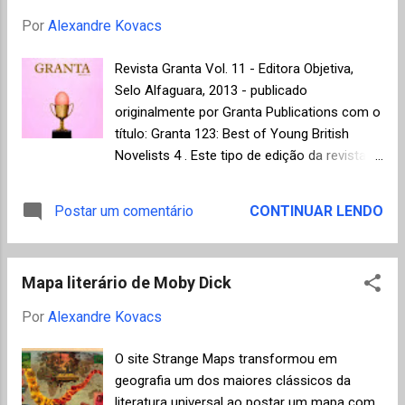
O francês ...
conexão. O próprio Kurt Vonnegut, com a
Por
Alexandre Kovacs
sua corrosiva veia satírica, certamente
acharia curiosa a pacífica convivência com
Revista Granta Vol. 11 - Editora Objetiva,
as publicações vizinhas. Cat´s Cradle
Selo Alfaguara, 2013 - publicado
("Cama de Gato" em português) é um dos
originalmente por Granta Publications com o
romances mais fortes já escritos em
título: Granta 123: Best of Young British
protesto contra o uso irresponsável da
Novelists 4 . Este tipo de edição da revista
ciência pela indústria de armamentos e
Granta já ajudou a divulgar, em suas três
manipulação da religião pelos governos.
versões anteriores, publicadas uma vez a
Postar um comentário
CONTINUAR LENDO
Como sempre, Vonnegut consegue tratar de
cada dez anos, autores do nível de Martin
temas difíceis com humor (mesmo que seja
Amis, Julian Barnes, Kazuo Ishiguro, Salman
um tipo de humor negro). A narrativa tem
Rushdie e Will Self. Logo, é sempre um
como base uma pesquisa ...
Mapa literário de Moby Dick
evento muito aguardado no mercado
editorial e uma espécie de garantia de bons
Por
Alexandre Kovacs
textos. Um resumo com a biografia dos
autores selecionados, todos com menos de
O site Strange Maps transformou em
40 anos e em sua maioria desconhecidos
geografia um dos maiores clássicos da
do público brasileiro, pode ser conhecido
literatura universal ao postar um mapa com