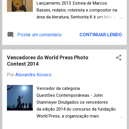
apelos comerciais e representa também a
Lançamento 2013. Estreia de Marcos
valorização do gênero conto, confirmando
Bassini, redator, roteirista e compositor na
uma tendência apontada pelo Nobel 2013 ao
área da literatura, Senhorita K é um livro de
premiar a contista Alice Munro. Outro fato
poesias nada convencional porque, ao
que surpreendeu foi a maioria de autores
utilizar poemas para contar a saga de sua
Postar um comentário
CONTINUAR LENDO
norte-americanos selecionados (cinco dos
protagonista, incorpora elementos do
oito finalistas), sendo que, à partir de 2014, o
gênero romance e roteiro que, associados
Man Booker Prize também contará com a
ao estilo leve e original do autor, tendem a
participação de autores dos EUA. Segue a
Vencedores do World Press Photo
conquistar novos leitores ainda não
"shor...
Contest 2014
iniciados na área de poesia. A nossa
carismática personagem, Senhorita K ,
Por
Alexandre Kovacs
descobre muito cedo o amor e a
incompreensão decorrente de uma gravidez
Vencedor da categoria
inesperada, que ela decide interromper,
Questões Contemporâneas - John
sofrendo por isso as pressões da
Stanmeyer Divulgados os vencedores
sociedade e, principalmente, de sua própria
da edição 2014 do concurso da fundação
consciência. A relação entre culpa e punição
World Press, a organização mais
é um tema importante na literatura que
conceituada do mundo na área de
explica a escolha do título, inspirado no