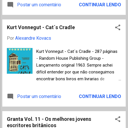
fotojornalismo. Foram avaliados 5.754
Postar um comentário
CONTINUAR LENDO
personagem Josef K de Franz Kafka. É
fotógrafos de 132 países, totalizando 98.671
desnecessário afirmar que a letra K, por
fotos. A imagem acima é muito
afinidade óbvia, conta com a simpatia deste
representativa da nossa época porque
blog A originali...
Kurt Vonnegut - Cat´s Cradle
mostra imigrantes africanos na cidade de
Djibouti tentando captar o sinal de celular
Por
Alexandre Kovacs
mais barato da vizinha Somália. Para
conhecer mais trabalhos de John
Kurt Vonnegut - Cat´s Cradle - 287 páginas
Stanmeyer, fotógrafo norte-americano da
- Random House Publishing Group -
revista Time e National Geographic.
Lançamento original 1963. Sempre achei
Vencedor da categoria Notícias - Philippe
difícil entender por que não conseguimos
Lopez Em 2013, o tufão Hayan destruiu
encontrar bons livros em livrarias de
grande parte das Filipinas. Esta foto
aeroportos, seja no Brasil ou no exterior.
capturou o momento das mulheres
Será que as pessoas em trânsito só se
Postar um comentário
CONTINUAR LENDO
sobreviventes em uma procissão religiosa
interessam por livros de autoajuda, best-
na ilha de Leyte completamente devastada
sellers ou revistas de fofoca? Bem, foi com
(cliquem na imagem para ampliá-la). Ela já
imenso prazer que descobri este livrinho
havia sido escolhida pela revista Time como
Granta Vol. 11 - Os melhores jovens
salvador em uma loja do aeroporto de
uma das 10 imagens emblemáticas do ano.
escritores britânicos
Houston ao aguardar um demorado voo de