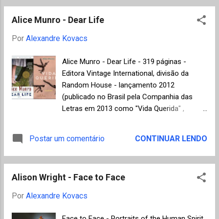
Fronteira, mas está fora de catálogo
selecionados e autores, para maiores
atualmente. Banana Yoshimoto começou a
Alice Munro - Dear Life
detalhes seguir os links para a Organização
escrever "Kitchen...
Man Booker Prize. "To rise again at a decent
Por
Alexandre Kovacs
hour", Joshua Ferris (EUA) "The narrow road
to the deep north", Richard Flanagan
Alice Munro - Dear Life - 319 páginas -
(Austrália) "We are all completely beside
Editora Vintage International, divisão da
ourselves", Karen Joy Fowler (EUA) "The
Random House - lançamento 2012
blazing world", Siri Hustvedt (EUA) "J",
(publicado no Brasil pela Companhia das
Howard Jacobson (Reino Unido) "The wake",
Letras em 2013 como "Vida Querida" ,
Paul Kingsnorth (Reino Unido) "The bone
tradução de Caetano Galindo - ler aqui um
clocks", David Mitchell (Reino Unido) "The
trecho disponibilizado pela editora). Difícil
Postar um comentário
CONTINUAR LENDO
lives of others", Neel Mukherjee (Reino
encontrar paralelo na literatura
Unido) "Us...
contemporânea para o trabalho da
canadense Alice Munro, prêmio Nobel de
Alison Wright - Face to Face
literatura 2013. Ela já lançou várias
coletâneas de contos, com histórias lentas
Por
Alexandre Kovacs
e ambientadas em cidades do interior do
Canadá, inspiradas na vida de gente comum,
Face to Face - Portraits of the Human Spirit