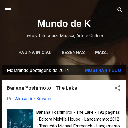
Pular para o conteúdo principal
Mundo de K
Livros, Literatura, Música, Arte e Cultura.
PÁGINA INICIAL
RESENHAS
MAIS…
Mostrando postagens de 2014
MOSTRAR TUDO
P
o
Banana Yoshimoto - The Lake
s
t
Por
Alexandre Kovacs
a
Banana Yoshimoto - The Lake - 192 páginas
g
- Editora Melville House - Lançamento: 2012
e
- Tradução Michael Emmerich - Lançamento