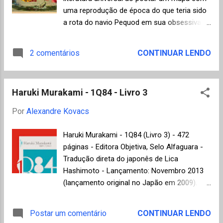
nesta matéria da BBC, sendo que Zadie
uma reprodução de época do que teria sido
Smith e Adam Thirlwell foram os únicos já
a rota do navio Pequod em sua obsessiva
incluídos na seleção anterior de 2003. No
perseguição à baleia Moby Dick (o mapa
Brasil a revista Granta em português estreou
original pode ser com detalhes em alta
2 comentários
CONTINUAR LENDO
em 2007 com uma edição traduzida dos
definição neste site da Universidade de
melhores jovens escritores norte-
Chicago). A ilustração representa a
americanos (ver resenha do Mundo de K
progressão do navio Pequod, liderado pelo
clicando aqui ). Conforme explicação de
Haruki Murakami - 1Q84 - Livro 3
capitão Ahab e sua infeliz tripulação, como
John Freeman,...
descrito no romance de Herman Melville,
Por
Alexandre Kovacs
iniciando na ilha de Nantucket, costa leste da
América do Norte, navegando por todo o
Haruki Murakami - 1Q84 (Livro 3) - 472
Oceano Atlântico, cruzando o Cabo da Boa
páginas - Editora Objetiva, Selo Alfaguara -
Esperança, Oceano Índico e chegando ao
Tradução direta do japonês de Lica
Oceano Pacífico até o final fatídico em
Hashimoto - Lançamento: Novembro 2013
algum local da Nova Guiné. Uma ótima
(lançamento original no Japão em 2009).
oportunidade para relembrar personagens
Resenha do Livro 1: Haruki Murakami - 1Q84
inesquecíveis como Ismael, Queequeg,
1 Resenha do Livro 2: Haruki Murakami -
Postar um comentário
CONTINUAR LENDO
Starbuck e, principalmente, o transtornado
1Q84 2 À medida que avançamos rumo ao