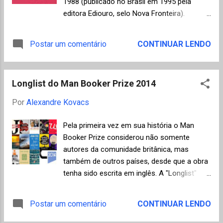
1988 (publicado no Brasil em 1995 pela
earned rest in the Sahara Evan Cole também
editora Ediouro, selo Nova Fronteira).
ganhou o prêmio de Honra ao Mérito com a
Mahoko Yoshimoto ou Banana Yoshimoto,
foto do guia tuaregue Moussa Macher em
como ficou mundialmente conhecida, é filha
Postar um comentário
CONTINUAR LENDO
pleno deserto do Saara. Um merecido
do filósofo e poeta Takaaki Yoshimoto. Ela
descanso na escalada até o alto da duna de
soube utilizar com inteligência as
Tadrat.
referências culturais do ocidente em seus
Longlist do Man Booker Prize 2014
romances para falar dos problemas da
juventude no Japão moderno e, juntamente
Por
Alexandre Kovacs
com Haruki Murakami, foi uma das grandes
responsáveis pela divulgação da literatura
Pela primeira vez em sua história o Man
contemporânea japonesa. A autora ainda é
Booker Prize considerou não somente
pouco conhecida no Brasil, dela a Editora
autores da comunidade britânica, mas
Estação Liberdade já lançou "Tsugumi" ,
também de outros países, desde que a obra
tradução de Lica Hashimoto (ler aqui
tenha sido escrita em inglês. A "Longlist"
resenha do Mundo de K). "Kitchen" ,
deste ano é composta de quatro escritores
publicado originalmente em 1988, é o pri
norte-americanos, um australiano, além de
Postar um comentário
CONTINUAR LENDO
meiro livro de Yoshimoto e foi traduzido e
seis britânicos e dois irlandeses. Segue
lançado no Brasil pela Editora Nova
abaixo a relação dos romances