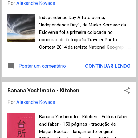
realizada em 18 de novembro de 2014, no
Por
Alexandre Kovacs
Auditório Ibirapuera em São Paulo. Este ano
a escolha dos melhores romances será bem
Independence Day A foto acima,
difícil, mas a minha recomendação, de leitor
"Independence Day" , de Marko Korosec da
para leitor, é apostar em Flavio Cafiero, um
Eslovênia foi a primeira colocada no
autor que ainda será indicado para muitos
concurso de fotografia Traveler Photo
outros prêmios (clique aqui para ler a
Contest 2014 da revista National Geographic
resenha do Mundo de K para "O frio aqui
. Ela foi escolhida entre 18 mil concorrentes
fora" de Flavio Cafiero). Ver abaixo os
e mostra uma impressionante nuvem
Postar um comentário
CONTINUAR LENDO
finalistas das categorias de romance,
de tempestade com a forma de nave
contos e crônicas e poesia da edição 2014
espacial, tirada no Colorado, EUA, em 28 de
do Prêmio Jabuti: Ro...
maio de 2013. End of the World Já a
Banana Yoshimoto - Kitchen
imagem acima, do fotógrafo Sean Hacker
Teper, ganhou o prêmio de Honra ao Mérito,
Por
Alexandre Kovacs
mostrando um homem em um
balanço enquanto olha para o vulcão Monte
Banana Yoshimoto - Kitchen - Editora faber
Tungurahua em Banos, Equador, no
and faber - 150 páginas - tradução de
momento da erupção. A foto levou o título
Megan Backus - lançamento original
sugestivo de "End of the World" . A well