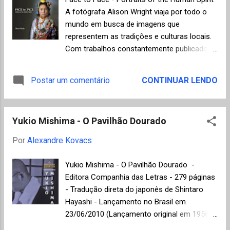
mas nem por isso de simples entendimento
A fotógrafa Alison Wright viaja por todo o
(como a vida nunca é). Na verdade, seus
mundo em busca de imagens que
textos são densos, não lineares, com pouca
representem as tradições e culturas locais.
ação narrativa e foco na construção
Com trabalhos constantemente publicados
psicológica dos personagens, normalmente
em revistas consagradas como a National
mulheres, que reagem a situações
Geographic, Smithsonian e Time, ela é uma
Postar um comentário
CONTINUAR LENDO
inusitadas. Dear Life , segundo a própria
referência na área de fotojornalismo. O seu
autora declarou, será seu último livro,
último livro Face to Face é focado na
reunindo alguns contos publicados em
diversidade de pessoas e apresenta uma
revistas literárias especializadas como:
Yukio Mishima - O Pavilhão Dourado
seleção de retratos acumulados ao longo de
Harper´s Magazine , New Yorker e ...
sua carreira. Para conhecer mais de Alison
Por
Alexandre Kovacs
Wright visite a sua página oficial ou f ã page
do facebook. Fotos de Alison Wright
Yukio Mishima - O Pavilhão Dourado -
Editora Companhia das Letras - 279 páginas
- Tradução direta do japonês de Shintaro
Hayashi - Lançamento no Brasil em
23/06/2010 (Lançamento original em 1956).
Yukio Mishima (1925-1970) levou ao limite a