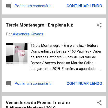
elementar (Record) Ana Paula Maia - Enterre
primeira em 1974 (Nadine Gordimer / Stanley
Postar um comentário
CONTINUAR LENDO
seus mortos (Companhia das Letras) André
Middleton) e a segunda em 1992 (Michael
de Leones - Eufrates (José Olympio)
Ondaatje / Barry Unsworth). Margaret
Carola...
Atwood já era considerada favorita, a
Tércia Montenegro - Em plena luz
surpresa ficou por conta de Bernardine
Evaristo que superou Salman Rushdie entre
Por
Alexandre Kovacs
os finalistas. Nascida de pais ingleses e
nigerianos, Bernardine Evaristo é autora de
Tércia Montenegro - Em plena luz - Editora
oito livros e ensina escrita criativa na
Companhia das Letras - 160 Páginas - Capa
Universidade de Brunel, em Londres. O livro
de Tereza Bettinardi - Foto de Geraldo de
narra a história de 12 personagens dos
Barros / Acervo Instituto Moreira Salles -
séculos XX e XXI, a maior parte das quais
Lançamento: 2019. E, enfim, o aguardado
são mulheres negras vivendo no Reino
segundo romance de Tércia Montenegro,
Unido. O romance de Margaret Atwood, uma
após o premiado Turismo para cegos
Postar um comentário
CONTINUAR LENDO
continuação de O conto da Aia ganha uma
(Companhia das Letras, 2015), a autora
publicidade formidável com a premiação,
lança agora Em plena luz , no qual volta a
embora nem precisasse depois da famosa
escrever com a mesma sensibilidade e
série para TV: The Handmaid's Tale . Este é o
Vencedores do Prêmio Literário
originalidade sobre aspectos inusitados dos
segundo Booker Pri...
Biblioteca Nacional 2019