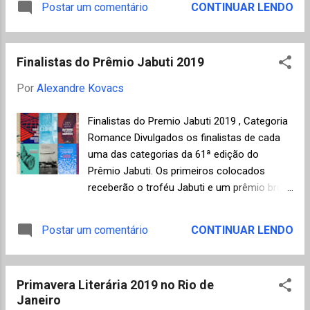
Postar um comentário
CONTINUAR LENDO
Aquiles, passando por um escravo tornado
acumulado na curta carreira profissional de
cortesão do século XVIII na Áustria, até uma
Kees, então com trinta e quatro anos, e
mulher, no presente, que acompanha o seu
iniciar uma nova vida fora da Holanda com
marido num cruzeiro nas ilhas gregas. Ela
Finalistas do Prêmio Jabuti 2019
as duas filhas pequenas, reservando apenas
terá um novo romance ...
os recursos necessários para a compra de
Por
Alexandre Kovacs
uma casa em São Paulo. Ao longo do
romance ficará mais claro para o leitor os
Finalistas do Premio Jabuti 2019 , Categoria
motivos que levaram a essa mudança
Romance Divulgados os finalistas de cada
radical, assim como os perfis psicológicos e
uma das categorias da 61ª edição do
as diferentes aspirações dos personagens
Prêmio Jabuti. Os primeiros colocados
em uma estrutura de narrativas alternadas
receberão o troféu Jabuti e um prêmio bruto
em primeira pessoa. O fato é que toda a
no valor de R$ 5.000,00 (cinco mil reais). A
família deverá enfrentar as barreiras de
premiação "Livro do Ano" será concedida à
Postar um comentário
CONTINUAR LENDO
adptação aos costumes brasileiros e as
obra com a maior média atribuída pelo
dificuldades do aprendizado de uma nova
corpo de jurados com o prêmio em dinheiro
língua, particularmente para as crianças na
no valor bruto de R$ 100 mil. Fico feliz de ter
escola, e uma nova divisão de responsabil...
Primavera Literária 2019 no Rio de
resenhado aqui no Mundo de K alguns dos
Janeiro
finalistas, todos excelentes livros (sigam os