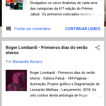
n
Divulgados os cinco finalistas de cada uma
s
das categorias da 61ª edição do Prêmio
Jabuti. Os primeiros colocados receberão o
troféu Jabuti e um prêmio bruto no valor de
R$ 5.000,00 (cinco mil reais). A premiação
Postar um comentário
CONTINUAR LENDO
"Livro do Ano" será concedida à obra com a
maior média atribuída pelo corpo de jurados
com o prêmio em dinheiro no valor bruto de
Roger Lombardi - Primeiros dias do verão
R$ 100 mil. Para a versão 2019, o evento
eterno
considerou a divisão em quatro eixos:
Literatura (Conto, Crônica, HQ, Infantil,
Por
Alexandre Kovacs
Juvenil, Poesia e Romance), Ensaio (Artes,
Biografia, Documentário e Reportagens,
Roger Lombardi - Primeiros dias do verão
Economia Criativa e Humanidades), Livro
eterno - Editora Patuá - 184 Páginas -
(Capa, Ilustração, Impressão, Projeto
Ilustração, Projeto gráfico e Diagramação de
Gráfico e Tradução) e Inovação (Fomento à
Leonardo Mathias - Lançamento: 2018. Os
Leitura e Livro Brasileiro Publicado no
oito contos desta antologia de Roger
Exterior). Os vencedores serão conhecidos
Lombardi apresentam uma personalidade
no dia 28 de novembro. Abaixo os cinco