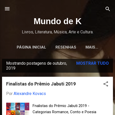
Pular para o conteúdo principal
Mundo de K
Livros, Literatura, Música, Arte e Cultura.
PÁGINA INICIAL
RESENHAS
MAIS…
Mostrando postagens de outubro,
MOSTRAR TUDO
P
2019
o
s
Finalistas do Prêmio Jabuti 2019
t
Por
Alexandre Kovacs
a
g
Fnalistas do Prêmio Jabuti 2019 -
e
Categorias Romance, Conto e Poesia