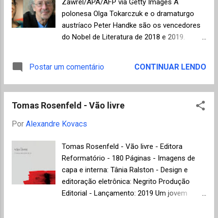
Zawrel/APA/AFP via Getty Images A
Categoria Conto – Prêmio Clarice Lispector
polonesa Olga Tokarczuk e o dramaturgo
Vencedora: Kafkianas / Elvira Vigna /
austríaco Peter Handke são os vencedores
Todavia. 2º lugar: Um exu em Nova York /
do Nobel de Literatura de 2018 e 2019.
Cidinha da Silva / Pallas. 3º lugar:
Depois de "pular" um ano em decorrência
Sebastopol: três contos / Emilio Fraia /
dos escândalos de assédio sexual e
Postar um comentário
CONTINUAR LENDO
Alfaguara. Categoria Ensaio Literário –
vazamento de informações, a Academia
Prêmio Mário de Andrade Vencedor:
divulga dois vencedores de uma só vez,
Maquinação do mundo: D...
cada um levará um prêmio de 9 milhões de
Tomas Rosenfeld - Vão livre
coroas suecas ou o equivalente a R$ 3,7
milhões, nada mal para a área de literatura
Por
Alexandre Kovacs
não é mesmo? Olga Tokarczuk foi a
vencedora do Man Booker International Prize
Tomas Rosenfeld - Vão livre - Editora
versão 2018 com o romance Flights ,
Reformatório - 180 Páginas - Imagens de
lançado no Brasil em 2014 como Os
capa e interna: Tânia Ralston - Design e
Vagantes pela editora Tinta Negra. O livro
editoração eletrônica: Negrito Produção
narra as histórias de várias personagens
Editorial - Lançamento: 2019 Um jovem
como o anatomista holandês do século XVII
casal holandês, Kees e Karin, decide assumir
Philip Verheyen, que descobriu o tendão de
um inusitado desafio, doar todo o dinheiro