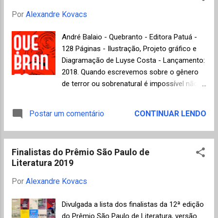
infelizmente, não consegue ent...
premiando a polonesa Olga Tokarczuk com
Por
Alexandre Kovacs
o romance Flights , traduzido e lançado no
Brasil em 2014 como Os Vagantes pela
André Balaio - Quebranto - Editora Patuá -
editora Tinta Negra. A mesma Olga
128 Páginas - Ilustração, Projeto gráfico e
Tokarczuk foi anunciada novamente este
Diagramação de Luyse Costa - Lançamento:
mês com mais uma premiação importante,
2018. Quando escrevemos sobre o gênero
o Nobel de Literatura 2018 , para se ter uma
de terror ou sobrenatural é impossível não
ideia do nível dos finalistas do Booker
citar o atormentado mestre Edgar Allan Poe
International Prize em 2018. O primeiro
(1809-1849), o escritor que melhor soube
Postar um comentário
CONTINUAR LENDO
volume da ambiciosa trilogia A vida de
representar o fascínio exercido pela morte e
Vernon Subutex a ser lançado no Brasil é
o nosso medo ancestral do desconhecido.
uma grande sátira de costumes da
Já na escola fantástica dos argentinos
sociedade francesa e de todo o nosso
Finalistas do Prêmio São Paulo de
Borges e Cortázar, o assombro ocorre em
mundo globalizado d...
Literatura 2019
situações comuns do cotidiano quando os
contornos entre real e imaginário se
Por
Alexandre Kovacs
confundem, surpreendendo o leitor. N os
treze contos desta antologia do
Divulgada a lista dos finalistas da 12ª edição
pernambucano André Balaio ocorre uma
do Prêmio São Paulo de Literatura, versão