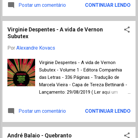
própria no amplo gênero que se
Postar um comentário
CONTINUAR LENDO
finalistas das categorias de romance, conto
convencionou chamar de literatura
e poesia da edição 2019 do Prêmio Jabuti (
fantástica. Na verdade, sem que o autor
clique aqui para conhecer os finalist...
indique uma localização precisa no tempo e
Virginie Despentes - A vida de Vernon
no espaço, algumas das narrativas
Subutex
assemelham-se a fábulas religiosas,
contudo, essa impressão é desfeita ao
Por
Alexandre Kovacs
percebermos como não existe qualquer
conceito moral ou místico norteando as
Virginie Despentes - A vida de Vernon
ações de todos os personagens, que se
Subutex - Volume 1 - Editora Companhia
tornam reféns de situações insólitas,
das Letras - 336 Páginas - Tradução de
algumas vezes violentas, como se fossem
Marcela Vieira - Capa de Tereza Bettinardi -
prisioneiros de um destino implacável do
Lançamento: 29/08/2019 ( Ler aqui um
qual não há escapatória. No conto de
trecho em pdf disponibilizado pela Editora) A
abertura, Josué tem certeza de que as três
escritora e cineasta francesa Virginie
Postar um comentário
CONTINUAR LENDO
maçãs que encontrou penduradas nos
Despentes foi selecionada entre os seis
galhos de sua macieira – grandes como
finalistas (shortlist) com este livro na versão
abóboras e vermelhas como sangue – só
internacional do Booker Prize 2018 , em uma
podem ser um presente de Deus que ele,
André Balaio - Quebranto
edição muito concorrida que acabou