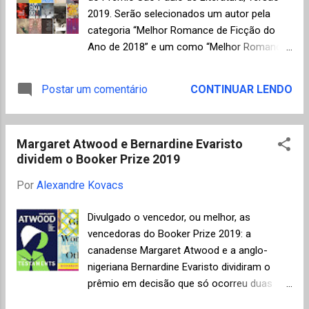
fusão entre esses estilos. O autor parte de
2019. Serão selecionados um autor pela
um texto de cunho regionalista, inclusive
categoria “Melhor Romance de Ficção do
com citações a lendas urbanas populares
Ano de 2018” e um como “Melhor Romance
no Recife, para tratar de sentimentos
de Ficção de Estreia do Ano de 2018”, cada
universais. O conto de abertura, por
um receberá um prêmio de R$ 200 mil.
Postar um comentário
CONTINUAR LENDO
exemplo, "O lado de lá" (vencedor do prêmio
Mesmo com a redução de uma categoria
Off FLIP 2016), já deixa explícito o caráter
neste ano, ainda é o maior concurso literário
humanista e original que será desenvolvi...
do Brasil em premiação individual para o
Margaret Atwood e Bernardine Evaristo
gênero. Fico feliz de ter resenhado aqui no
dividem o Booker Prize 2019
Mundo de K alguns dos finalistas (sigam os
links para as resenhas completas): A
Por
Alexandre Kovacs
biblioteca elementar de Alberto Mussa,
Eufrates de André de Leones, Do lado de
Divulgado o vencedor, ou melhor, as
dentro do mar de Daniela Stoll e Entre as
vencedoras do Booker Prize 2019: a
mãos de Juliana Leite. Desejo boa sorte a
canadense Margaret Atwood e a anglo-
todos! Segue a relação de autores finalistas
nigeriana Bernardine Evaristo dividiram o
e editoras desta edição: Melhor Romance de
prêmio em decisão que só ocorreu duas
Ficção de 2018 Alberto Mussa - A biblioteca
vezes desde a criação do Booker em 1969, a