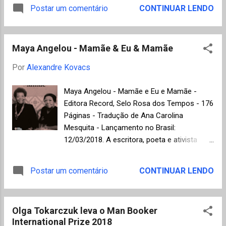
cinco décadas foram escolhidas por cinco
Postar um comentário
CONTINUAR LENDO
estamos errados. Para provar seu
juízes, um para cada década, e
argumento, Scully investiga as condições de
serão votadas pelo público, no período de
tratamento dos animais em fazendas
26 de maio a 25 de junho, no site do Man
industrias onde porcos são confinados em
Maya Angelou - Mamãe & Eu & Mamãe
Booker Prize. O vencedor será anunciado em
massa, sem ver a luz...
8 de julho de 2018. Não foi uma tarefa fácil
Por
Alexandre Kovacs
para os juízes definirem uma relação de
apenas cinco finalistas entre os 50
Maya Angelou - Mamãe e Eu e Mamãe -
romances premiados na história do Booker.
Editora Record, Selo Rosa dos Tempos - 176
Uma lista de grandes autores, para citar
Páginas - Tradução de Ana Carolina
apenas alguns: V. S. Naipaul, William Golding,
Mesquita - Lançamento no Brasil:
Salman Rushdie, J. M. Coetzee, Peter Carey,
12/03/2018. A escritora, poeta e ativista
Kazuo Ishiguro, A. S. Byatt, Arundhati Roy,
política Maya Angelou (1928-2014) deixou
Ian McEwan, Margaret Atwood, John
um importante legado em favor da luta
Postar um comentário
CONTINUAR LENDO
Banville, Anne Enright, Hilary Mantel, Julian
pelos direitos civis, fazendo da sua obra um
Barnes e George Saunders. Segue a relação
ato de resistência contra a discriminação
de cinco finalistas escolhidos pelo júri: V. S.
racial, assim como um símbolo da
Naipaul - In a Free State Publicado no Brasil
Olga Tokarczuk leva o Man Booker
emancipação feminina nos Estados Unidos.
pela Comp...
International Prize 2018
L ançado originalmente em 2013, um ano