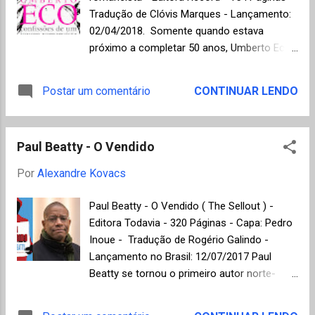
(vencedora da versão 2016), a francesa
Tradução de Clóvis Marques - Lançamento:
Virginie Despentes e o húngaro László
02/04/2018. Somente quando estava
Krasznahorkai (vencedor da versão 2015).
próximo a completar 50 anos, Umberto Eco
Olga, nascida em 1962, é autora de oito
(1932-2016) conseguiu tempo para
romances e de duas antologias de contos. A
finalmente escrever o seu primeiro romance,
Postar um comentário
CONTINUAR LENDO
versão internacional do Man Booker, um dos
O nome da rosa , publicado em 1980 e que
mais conceituados prêmios em língua
viria a se tornar um dos raros casos de
inglesa, foi criada em 2005 para prestigiar as
sucesso mundial de vendas e qualidade
obra...
Paul Beatty - O Vendido
literária, talvez impulsionado pela adaptação
para o cinema. O fato é que o italiano
Por
Alexandre Kovacs
Umberto Eco, que já tinha uma carreira
consolidada nos meios acadêmicos como
Paul Beatty - O Vendido ( The Sellout ) -
filósofo e linguista, além de bibliófilo nas
Editora Todavia - 320 Páginas - Capa: Pedro
horas vagas, tornou-se repentinamente um
Inoue - Tradução de Rogério Galindo -
romancista de sucesso. Confissões de um
Lançamento no Brasil: 12/07/2017 Paul
jovem romancista é composto por quatro
Beatty se tornou o primeiro autor norte-
ensaios incluídos como parte do programa
americano premiado pelo Man Booker Prize
de palestras Richard Ellmann sobre
em 2016 com o romance The Sellout , após