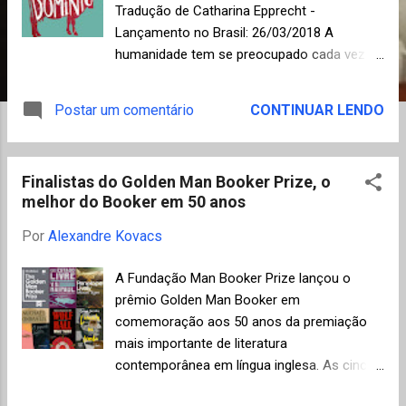
n
Tradução de Catharina Epprecht -
s
Lançamento no Brasil: 26/03/2018 A
humanidade tem se preocupado cada vez
mais com o bem-estar dos animais, por
outro lado nunca antes a tecnologia de
Postar um comentário
CONTINUAR LENDO
extermínio e os métodos de impor
sofrimento alcançaram níveis tão
avançados, fazendo do nosso "domínio"
Finalistas do Golden Man Booker Prize, o
sobre essas criaturas um ato contínuo de
melhor do Booker em 50 anos
crueldade. O jornalista Matthew Scully
escreve sobre uma realidade que evitamos
Por
Alexandre Kovacs
conhecer em detalhes, constatando que o
direito dos animais é um dos grandes
A Fundação Man Booker Prize lançou o
dilemas morais da nossa época,
prêmio Golden Man Booker em
principalmente quando esses direitos são
comemoração aos 50 anos da premiação
ignorados devido a interesses econômicos.
mais importante de literatura
O autor avalia o tema de diferentes formas,
contemporânea em língua inglesa. As cinco
seja por meio da ciência, filosofia ou religião,
melhores obras premiadas nas últimas
e a conclusão óbvia é sempre a mesma: