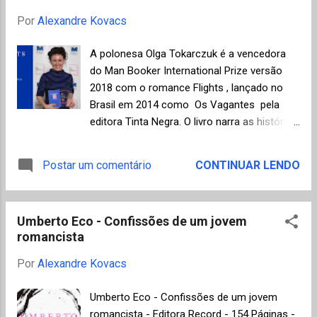
antes de sua morte, esta foi a última de uma
Por
Alexandre Kovacs
série de sete autobiografias, iniciando com I
know why the caged bird sings ( Eu sei por
A polonesa Olga Tokarczuk é a vencedora
que o pássaro canta na gaiola ), livro que a
do Man Booker International Prize versão
popularizou, publicado em 1969. De fato, a
2018 com o romance Flights , lançado no
vida de Maya Angelou é inspiradora em
Brasil em 2014 como Os Vagantes pela
vários sentidos. Após a separação dos pais,
editora Tinta Negra. O livro narra as histórias
quando tinha três anos, foi deixada aos
de várias personagens como o anatomista
cuidados da avó paterna que a criou até os
holandês do século XVII Philip Verheyen, que
Postar um comentário
CONTINUAR LENDO
treze anos. Em uma das visitas à mãe,
descobriu o tendão de Aquiles, passando
quando tinha sete anos, ela foi estuprada.
por um escravo tornado cortesão do século
Após contar para o irmão que havia sido
XVIII na Áustria, até uma mulher, no
violentada, ...
Umberto Eco - Confissões de um jovem
presente, que acompanha o seu marido num
romancista
cruzeiro nas ilhas gregas. Além de Olga
Tokarczuk, constavam da relação de
Por
Alexandre Kovacs
finalistas (shortlist) deste ano o espanhol
Antonio Muñoz Molina, o iraquiano Ahmed
Umberto Eco - Confissões de um jovem
Saadawi, a sul-coreana Han Kang
romancista - Editora Record - 154 Páginas -