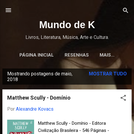
Pular para o conteúdo principal
Mundo de K
Livros, Literatura, Música, Arte e Cultura.
PÁGINA INICIAL
RESENHAS
MAIS…
Mostrando postagens de maio,
MOSTRAR TUDO
P
2018
o
s
Matthew Scully - Domínio
t
Por
Alexandre Kovacs
a
g
Matthew Scully - Domínio - Editora
e
Civilização Brasileira - 546 Páginas -