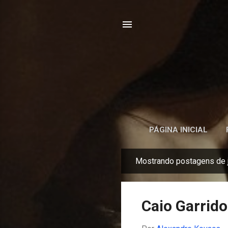
PÁGINA INICIAL
Mostrando postagens de j
P
o
s
Caio Garrido
t
a