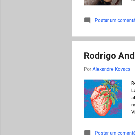
e
n
Postar um comentá
c
m
S
e
Rodrigo And
Por
Alexandre Kovacs
R
L
a
r
V
p
u
Postar um comentá
f