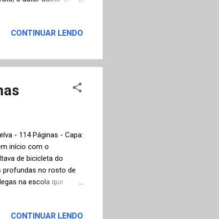
po, com múltiplas vozes
ra, pintura, música,
CONTINUAR LENDO
histórico, no Brasil e no
s judeus durante a
 da guerrilha do Araguaia
has
elva - 114 Páginas - Capa:
m início com o
tava de bicicleta do
s profundas no rosto de
olegas na escola que
roblemas originados por
e as limitações
CONTINUAR LENDO
 abre espaço para a