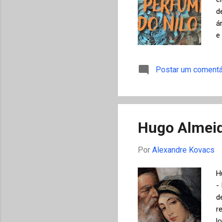
d
á
e
m
o
Postar um comentá
s
r
p
r
Hugo Almeid
Por
Alexandre Kovacs
H
-
d
r
l