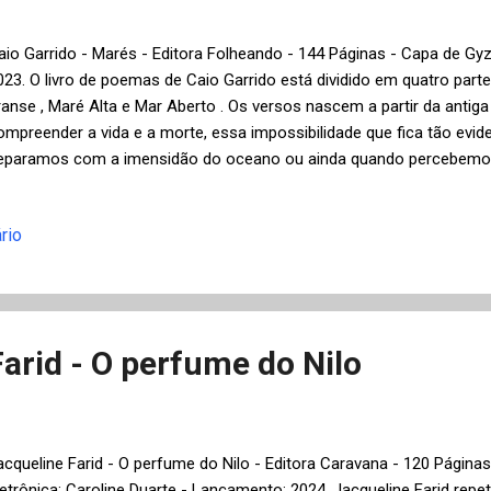
aio Garrido - Marés - Editora Folheando - 144 Páginas - Capa de Gy
023. O livro de poemas de Caio Garrido está dividido em quatro parte
ranse , Maré Alta e Mar Aberto . Os versos nascem a partir da ant
ompreender a vida e a morte, essa impossibilidade que fica tão evi
eparamos com a imensidão do oceano ou ainda quando percebemos
emória, como declara o poeta: "Toda vida é sempre a dor de não en
olta" ou na sequência: "Na mata virgem / pisamos pela primeira vez
rio
o repente / com o fato de sermos tão sós / tal pássaro sem voz /
 de que toda juventude / foi embora — / no primeiro passo" . As ond
nspiração e o ritmo que Garrido busca com seus poemas: "Vontade 
algada é sincera // A mulher é bela / em qualquer lugar // Mas só no m
arid - O perfume do Nilo
acqueline Farid - O perfume do Nilo - Editora Caravana - 120 Página
letrônica: Caroline Duarte - Lançamento: 2024. Jacqueline Farid rep