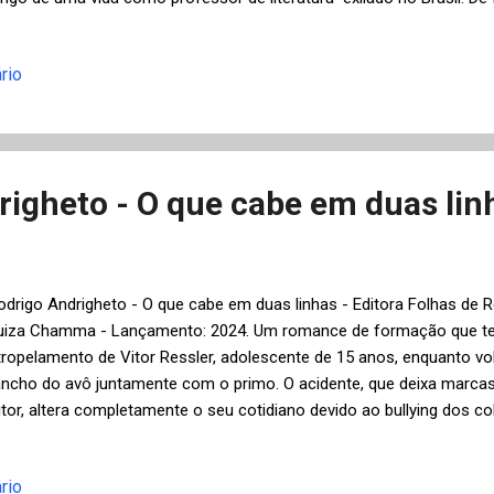
strutura fragmentada e de cunho metalinguístico, não linear no tem
arrativas, além de referências culturais das áreas de filosofia, literatu
rio
inema e teatro, sempre comentando sobre o contexto sociopolítico e 
undo, por exemplo a ocupação nazista da Polônia e o genocídio do
egunda Guerra Mundial, assim como o período de repressão militar e
m nosso país. Percebendo a proximidade da morte, o solitário e n...
righeto - O que cabe em duas lin
odrigo Andrigheto - O que cabe em duas linhas - Editora Folhas de R
uiza Chamma - Lançamento: 2024. Um romance de formação que te
tropelamento de Vitor Ressler, adolescente de 15 anos, enquanto vol
ancho do avô juntamente com o primo. O acidente, que deixa marca
itor, altera completamente o seu cotidiano devido ao bullying dos c
assam a chamá-lo por apelidos como "escarface", assim como os p
ma família disfuncional da classe média baixa, incluindo não soment
rio
inanceiras, mas também o excesso de autoritarismo do pai, que não