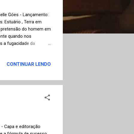
zelle Góes - Lançamento:
s: Estuário , Terra em
iga pretensão do homem em
dente quando nos
 a fugacidade da
contrar / o caminho de
 / e nos impressionamos /
CONTINUAR LENDO
/ Voltamos com a certeza
as e os ventos são a
de chorar / A água
ar / É aquarela...
s - Capa e editoração
ete a fórmula de sucesso