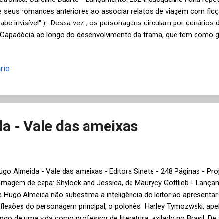
e seus romances anteriores ao associar relatos de viagem com ficç
rabe invisível" ) . Dessa vez , os personagens circulam por cenários 
 Capadócia ao longo do desenvolvimento da trama, que tem como 
ais danosos da Covid-19 para o bem-estar dos indivíduos, a perda 
lfato. Adriana é a protagonista que sofre com esta sequela ao viajar
rio
entir o aroma de um perfume singular, o Água do Nilo, que passa a
epresentar "o único cheiro que sentia no mundo" , apesar de um terrív
erceberá somente aos poucos: o envelhecimento precoce da pele. 
esgate de seu olfato, mesmo que sentindo apenas um único odor, Adr
a - Vale das ameixas
ugo Almeida - Vale das ameixas - Editora Sinete - 248 Páginas - Proj
 Imagem de capa: Shylock and Jessica, de Maurycy Gottlieb - Lanç
e Hugo Almeida não subestima a inteligência do leitor ao apresenta
eflexões do personagem principal, o polonês Harley Tymozwski, ap
ongo de uma vida como professor de literatura exilado no Brasil. De