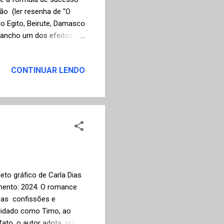
ão (ler resenha de "O
do Egito, Beirute, Damasco
gancho um dos efeitos
absoluta do sentido do
 pelo Oriente Médio, até
CONTINUAR LENDO
 ser uma obsessão por
el efeito colateral que ela
Maravilhada com o
iana te...
eto gráfico de Carla Dias
amento: 2024. O romance
r as confissões e
elidado como Timo, ao
 fato, o autor adota uma