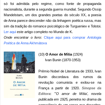
só foi admitida pelo regime, como fonte de propaganda
nacionalista, durante a segunda guerra mundial. Segundo Ossip
Mandelstam, um dos grandes poetas do século XX, a poesia
de Anna parece descender não da linhagem poética russa, mas
sim da tradição do romance psicológico de Turgueniev e Tolstoi.
Ler aqui
este artigo completo no Mundo de K.
Onde encontrar o livro
:
Clique aqui para comprar
Antologia
Poética
de Anna Akhmátova
(10)
O Amor de Mítia
(1924)
Ivan Bunin (1870-1953)
Prêmio Nobel de Literatura de 1933, Ivan
Bunin discordava dos rumos da
revolução comunista e exilou-se na
França a partir de 1920.
Sinopse da
Editora
:
"'O amor de Mítia', novela
publicada em 1925, penetra no drama da
consciência de um rapaz que descobre,