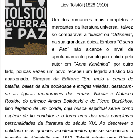
Liev Tolstói (1828-1910)
Um dos romances mais completos e
marcantes da literatura universal, talvez
só comparável à "
Ilíada"
ou "
Odisséia"
,
na sua grandeza épica. Embora "
Guerra
e Paz"
não alcance o nível de
aprofundamento psicológico obtido pelo
autor em "
Anna Kariênina"
, por outro
lado, poucas vezes um povo recebeu um legado artístico tão
apaixonado.
Sinopse da Editora
:
"Em meio a cenas de
batalha, bailes da alta sociedade e intrigas veladas, destacam-
se as figuras memoráveis dos irmãos Nikolai e Natacha
Rostóv, do príncipe Andrei Bolkónski e de Pierre Bezúkhov,
filho ilegítimo de um conde, cuja busca espiritual serve como
espécie de fio condutor e o torna uma das mais complexas
personalidades da literatura do século XIX. Ao descrever o
cotidiano e os grandes acontecimentos que se sucederam à
invasão de Napoleão em 1812, Tolstói retrata uma Rússia