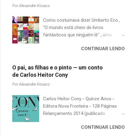
á
Por
Alexandre Kovacs
r
Como costumava dizer Umberto Eco ,
i
"O mundo está cheio de livros
o
fantásticos que ninguém lê" , uma
s
afirmação adequada, principalmente
CONTINUAR LENDO
quando falamos de clássicos da
literatura. Geralmente, no caso de
escritores brasileiros, somos forçados
O pai, as filhas e o pinto — um conto
a uma avaliação burocrática na escola e
de Carlos Heitor Cony
acabamos adquirindo uma certa
Por
Alexandre Kovacs
antipatia a determinado livro ou autor
quando o objetivo deveria ser
Carlos Heitor Cony - Quinze Anos -
justamente o contrário. É surpreendente
Editora Nova Fronteira - 128 Páginas
como uma segunda visita a essas
Relançamento 2014 (publicado
obras, já em nossa maturidade, pode
originalmente em 1965) Uma antologia
revelar um tesouro empoeirado e
CONTINUAR LENDO
com deliciosos contos sobre a infância
escondido, bem ali na nossa estante.
e a juventude. As narrativas, sempre