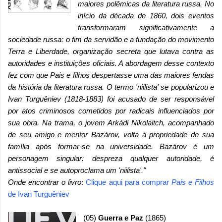
maiores polêmicas da literatura russa. No
início da década de 1860, dois eventos
transformaram significativamente a
sociedade russa: o fim da servidão e a fundação do movimento
Terra e Liberdade, organização secreta que lutava contra as
autoridades e instituições oficiais. A abordagem desse contexto
fez com que Pais e filhos despertasse uma das maiores fendas
da história da literatura russa. O termo 'niilista' se popularizou e
Ivan Turguêniev (1818-1883) foi acusado de ser responsável
por atos criminosos cometidos por radicais influenciados por
sua obra. Na trama, o jovem Arkádi Nikolaitch, acompanhado
de seu amigo e mentor Bazárov, volta à propriedade de sua
família após formar-se na universidade. Bazárov é um
personagem singular: despreza qualquer autoridade, é
antissocial e se autoproclama um 'niilista'."
Onde encontrar o livro
:
Clique aqui para comprar
Pais e Filhos
de Ivan Turguêniev
(05)
Guerra e Paz
(1865)