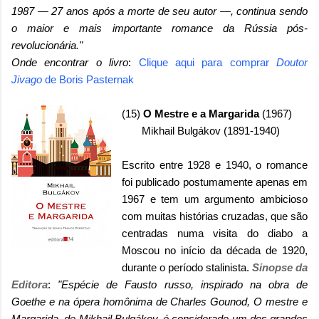
1987 — 27 anos após a morte de seu autor —, continua sendo
o maior e mais importante romance da Rússia pós-
revolucionária."
Onde encontrar o livro
:
Clique aqui para comprar
Doutor
Jivago
de Boris Pasternak
(15)
O Mestre e a Margarida
(1967)
Mikhail Bulgákov (1891-1940)
Escrito entre 1928 e 1940, o romance
foi publicado postumamente apenas em
1967 e tem um argumento ambicioso
com muitas histórias cruzadas, que são
centradas numa visita do diabo a
Moscou no início da década de 1920,
durante o período stalinista.
Sinopse da
Editora
:
"Espécie de Fausto russo, inspirado na obra de
Goethe e na ópera homônima de Charles Gounod, O mestre e
Margarida, de Mikhail Bulgákov, é considerado um dos grandes