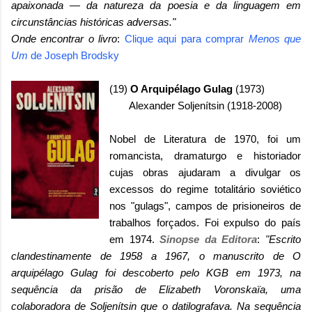
apaixonada
—
da natureza da poesia e da linguagem em
circunstâncias históricas adversas."
Onde encontrar o livro
:
Clique aqui para comprar
Menos que
Um
de Joseph Brodsky
(19)
O Arquipélago Gulag
(1973)
Alexander Soljenítsin (1918-2008)
Nobel de Literatura de 1970, foi um
romancista, dramaturgo e historiador
cujas obras ajudaram a divulgar os
excessos do regime totalitário soviético
nos "gulags", campos de prisioneiros de
trabalhos forçados. Foi expulso do país
em 1974.
Sinopse da Editora
:
"Escrito
clandestinamente de 1958 a 1967, o manuscrito de O
arquipélago Gulag foi descoberto pelo KGB em 1973, na
sequência da prisão de Elizabeth Voronskaïa, uma
colaboradora de Soljenítsin que o datilografava. Na sequência