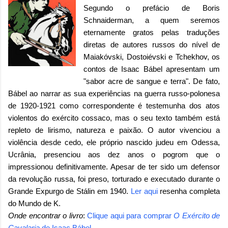
Segundo o prefácio de Boris
Schnaiderman, a quem seremos
eternamente gratos pelas traduções
diretas de autores russos do nível de
Maiakóvski, Dostoiévski e Tchekhov, os
contos de Isaac Bábel apresentam um
"sabor acre de sangue e terra". De fato,
Bábel ao narrar as sua experiências na guerra russo-polonesa
de 1920-1921 como correspondente é testemunha dos atos
violentos do exército cossaco, mas o seu texto também está
repleto de lirismo, natureza e paixão. O autor vivenciou a
violência desde cedo, ele próprio nascido judeu em Odessa,
Ucrânia, presenciou aos dez anos o pogrom que o
impressionou definitivamente. Apesar de ter sido um defensor
da revolução russa, foi preso, torturado e executado durante o
Grande Expurgo de Stálin em 1940.
Ler aqui
resenha completa
do Mundo de K.
Onde encontrar o livro
:
Clique aqui para comprar
O Exército de
Cavalaria
de Isaac Bábel