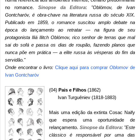
no romance.
Sinopse da Editora
:
"Oblómov, de Ivan
Gontcharóv, é obra-chave na literatura russa do século XIX.
Publicado em 1859, o romance suscitou amplo debate na
época do lançamento ao retratar — na figura de seu
protagonista Iliá Ilitch Oblómov, rico senhor de terras que mal
sai do sofá e passa os dias de roupão, fazendo planos que
nunca põe em prática — a elite russa às vésperas do fim da
servidão."
Onde encontrar o livro:
Clique aqui para comprar
Oblomov
de
Ivan Gontcharóv
(04)
Pais e Filhos
(1862)
Ivan Turguêniev (1818-1883)
Mais uma edição da extinta Cosac Naify
que espera uma oportunidade de
relançamento.
Sinopse da Editora
:
"Este
clássico é responsável por uma das