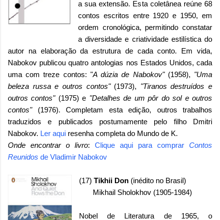
a sua extensão. Esta coletânea reúne 68
contos escritos entre 1920 e 1950, em
ordem cronológica, permitindo constatar
a diversidade e criatividade estilística do
autor na elaboração da estrutura de cada conto. Em vida,
Nabokov publicou quatro antologias nos Estados Unidos, cada
uma com treze contos: "
A dúzia de Nabokov"
(1958),
"Uma
beleza russa e outros contos"
(1973),
"Tiranos destruídos e
outros contos"
(1975) e
"Detalhes de um pôr do sol e outros
contos"
(1976). Completam esta edição, outros trabalhos
traduzidos e publicados postumamente pelo filho Dmitri
Nabokov.
Ler aqui
resenha completa do Mundo de K.
Onde encontrar o livro
:
Clique aqui para comprar
Contos
Reunidos
de Vladimir Nabokov
(17)
Tikhii Don
(inédito no Brasil)
Mikhail Sholokhov (1905-1984)
Nobel de Literatura de 1965, o