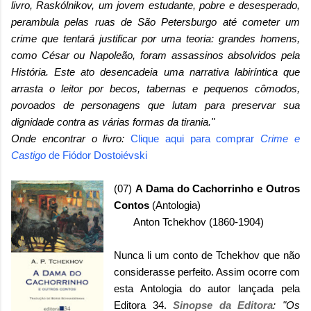
livro, Raskólnikov, um jovem estudante, pobre e desesperado,
perambula pelas ruas de São Petersburgo até cometer um
crime que tentará justificar por uma teoria: grandes homens,
como César ou Napoleão, foram assassinos absolvidos pela
História. Este ato desencadeia uma narrativa labiríntica que
arrasta o leitor por becos, tabernas e pequenos cômodos,
povoados de personagens que lutam para preservar sua
dignidade contra as várias formas da tirania."
Onde encontrar o livro:
Clique aqui para comprar
Crime e
Castigo
de Fiódor Dostoiévski
(07)
A Dama do Cachorrinho e Outros
Contos
(Antologia)
Anton Tchekhov (1860-1904)
Nunca li um conto de Tchekhov que não
considerasse perfeito. Assim ocorre com
esta Antologia do autor lançada pela
Editora 34.
Sinopse da Editora
: "Os