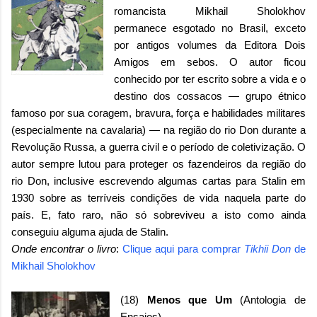
romancista Mikhail Sholokhov
permanece esgotado no Brasil, exceto
por antigos volumes da Editora Dois
Amigos em sebos. O autor ficou
conhecido por ter escrito sobre a vida e o
destino dos cossacos
—
grupo étnico
famoso por sua coragem, bravura, força e habilidades militares
(especialmente na cavalaria)
—
na região do rio Don durante a
Revolução Russa, a guerra civil e o período de coletivização. O
autor sempre lutou para proteger os fazendeiros da região do
rio Don, inclusive escrevendo algumas cartas para Stalin em
1930 sobre as terríveis condições de vida naquela parte do
país. E, fato raro, não só sobreviveu a isto como ainda
conseguiu alguma ajuda de Stalin.
Onde encontrar o livro
:
Clique aqui para comprar
Tikhii Don
de
Mikhail Sholokhov
(18)
Menos que Um
(Antologia de
Ensaios)