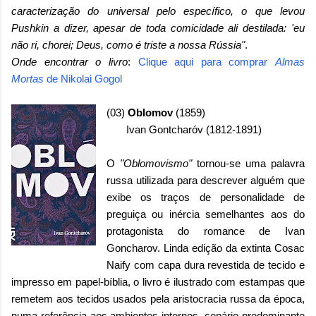
caracterização do universal pelo específico, o que levou
Pushkin a dizer, apesar de toda comicidade ali destilada: 'eu
não ri, chorei; Deus, como é triste a nossa Rússia"
.
Onde encontrar o livro
:
Clique aqui para comprar
Almas
Mortas
de
Nikolai Gogol
(03)
Oblomov
(1859)
Ivan Gontcharóv (1812-1891)
O
"Oblomovismo"
tornou-se uma palavra
russa utilizada para descrever alguém que
exibe os traços de personalidade de
preguiça ou inércia semelhantes aos do
protagonista do romance de Ivan
Goncharov. Linda edição da extinta Cosac
Naify com capa dura revestida de tecido e
impresso em papel-bíblia, o livro é ilustrado com estampas que
remetem aos tecidos usados pela aristocracia russa da época,
numa referência aos ambientes internos, cenário predominante