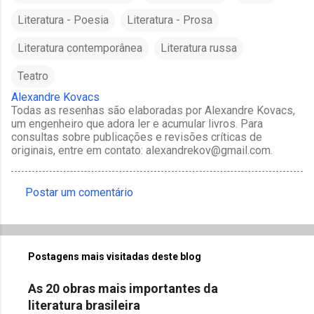
Literatura - Poesia
Literatura - Prosa
Literatura contemporânea
Literatura russa
Teatro
Alexandre Kovacs
Todas as resenhas são elaboradas por Alexandre Kovacs,
um engenheiro que adora ler e acumular livros. Para
consultas sobre publicações e revisões críticas de
originais, entre em contato: alexandrekov@gmail.com.
Postar um comentário
C
o
m
Postagens mais visitadas deste blog
e
n
As 20 obras mais importantes da
t
literatura brasileira