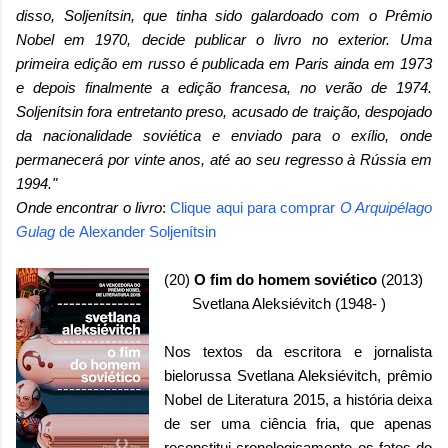
disso, Soljenítsin, que tinha sido galardoado com o Prêmio
Nobel em 1970, decide publicar o livro no exterior. Uma
primeira edição em russo é publicada em Paris ainda em 1973
e depois finalmente a edição francesa, no verão de 1974.
Soljenítsin fora entretanto preso, acusado de traição, despojado
da nacionalidade soviética e enviado para o exílio, onde
permanecerá por vinte anos, até ao seu regresso à Rússia em
1994."
Onde encontrar o livro
:
Clique aqui para comprar
O Arquipélago
Gulag
de
Alexander Soljenítsin
(20)
O fim do homem soviético
(2013)
Svetlana Aleksiévitch (1948- )
Nos textos da escritora e jornalista
bielorussa Svetlana Aleksiévitch, prêmio
Nobel de Literatura 2015, a história deixa
de ser uma ciência fria, que apenas
reconstitui cronologicamente os fatos do