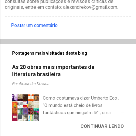
consultas sobre publicações e revisões críticas de
originais, entre em contato: alexandrekov@gmail.com.
Postar um comentário
C
o
m
Postagens mais visitadas deste blog
e
n
As 20 obras mais importantes da
t
literatura brasileira
á
Por
Alexandre Kovacs
r
Como costumava dizer Umberto Eco ,
i
"O mundo está cheio de livros
o
fantásticos que ninguém lê" , uma
s
afirmação adequada, principalmente
CONTINUAR LENDO
quando falamos de clássicos da
literatura. Geralmente, no caso de