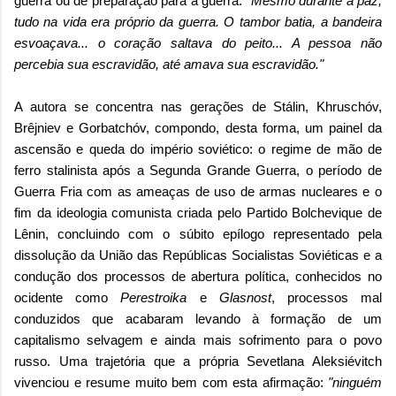
guerra ou de preparação para a guerra.
"Mesmo durante a paz,
tudo na vida era próprio da guerra. O tambor batia, a bandeira
esvoaçava... o coração saltava do peito... A pessoa não
percebia sua escravidão, até amava sua escravidão."
A autora se concentra nas gerações de Stálin, Khruschóv,
Brêjniev e Gorbatchóv, compondo, desta forma, um painel da
ascensão e queda do império soviético: o regime de mão de
ferro stalinista após a Segunda Grande Guerra, o período de
Guerra Fria com as ameaças de uso de armas nucleares e o
fim da ideologia comunista criada pelo Partido Bolchevique de
Lênin, concluindo com o súbito epílogo representado pela
dissolução da União das Repúblicas Socialistas Soviéticas e a
condução dos processos de abertura política, conhecidos no
ocidente como
Perestroika
e
Glasnost
, processos mal
conduzidos que acabaram levando à formação de um
capitalismo selvagem e ainda mais sofrimento para o povo
russo. Uma trajetória que a própria Sevetlana Aleksiévitch
vivenciou e resume muito bem com esta afirmação:
"ninguém