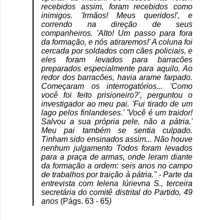
recebidos assim, foram recebidos como
inimigos. 'Irmãos! Meus queridos!', e
correndo na direção de seus
companheiros. 'Alto! Um passo para fora
da formação, e nós atiraremos!' A coluna foi
cercada por soldados com cães policiais, e
eles foram levados para barracões
preparados especialmente para aquilo. Ao
redor dos barracões, havia arame farpado.
Começaram os interrogatórios... 'Como
você foi feito prisioneiro?', perguntou o
investigador ao meu pai. 'Fui tirado de um
lago pelos finlandeses.' 'Você é um traidor!
Salvou a sua própria pele, não a pátria.'
Meu pai também se sentia culpado.
Tinham sido ensinados assim... Não houve
nenhum julgamento Todos foram levados
para a praça de armas, onde leram diante
da formação a ordem: seis anos no campo
de trabalhos por traição à pátria." - Parte da
entrevista com Ielena Iúrievna S., terceira
secretária do comitê distrital do Partido, 49
anos
(Págs. 63 - 65
)