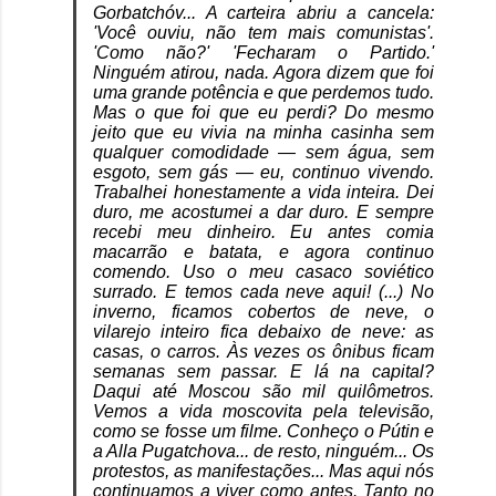
Gorbatchóv... A carteira abriu a cancela:
'Você ouviu, não tem mais comunistas'.
'Como não?' 'Fecharam o Partido.'
Ninguém atirou, nada. Agora dizem que foi
uma grande potência e que perdemos tudo.
Mas o que foi que eu perdi? Do mesmo
jeito que eu vivia na minha casinha sem
qualquer comodidade — sem água, sem
esgoto, sem gás — eu, continuo vivendo.
Trabalhei honestamente a vida inteira. Dei
duro, me acostumei a dar duro. E sempre
recebi meu dinheiro. Eu antes comia
macarrão e batata, e agora continuo
comendo. Uso o meu casaco soviético
surrado. E temos cada neve aqui! (...) No
inverno, ficamos cobertos de neve, o
vilarejo inteiro fica debaixo de neve: as
casas, o carros. Às vezes os ônibus ficam
semanas sem passar. E lá na capital?
Daqui até Moscou s
ão mil quilômetros.
Vemos a vida moscovita pela televisão,
como se fosse um filme. Conheço o Pútin e
a Alla Pugatchova... de resto, ninguém... Os
protestos, as manifestações... Mas aqui nós
continuamos a viver como antes. Tanto no