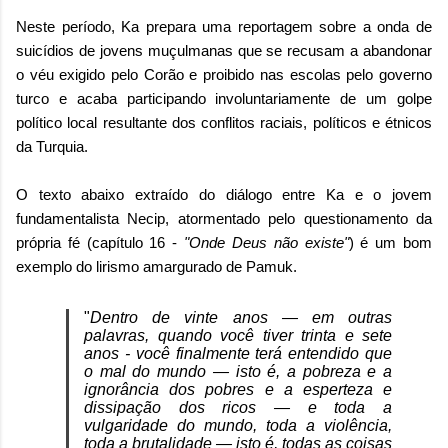
Neste período, Ka prepara uma reportagem sobre a onda de
suicídios de jovens muçulmanas que se recusam a abandonar
o véu exigido pelo Corão e proibido nas escolas pelo governo
turco e acaba participando involuntariamente de um golpe
político local resultante dos conflitos raciais, políticos e étnicos
da Turquia.
O texto abaixo extraído do diálogo entre Ka e o jovem
fundamentalista Necip, atormentado pelo questionamento da
própria fé (capítulo 16 -
"Onde Deus não existe"
) é um bom
exemplo do lirismo amargurado de Pamuk.
"
Dentro de vinte anos — em outras
palavras, quando você tiver trinta e sete
anos - você finalmente terá entendido que
o mal do mundo — isto é, a pobreza e a
ignorância dos pobres e a esperteza e
dissipação dos ricos — e toda a
vulgaridade do mundo, toda a violência,
toda a brutalidade — isto é, todas as coisas