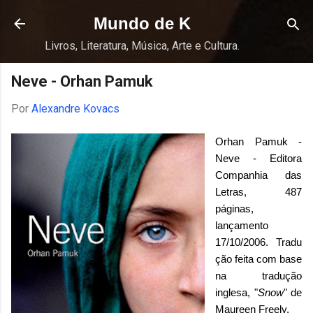
Pular para o conteúdo principal
Mundo de K
Livros, Literatura, Música, Arte e Cultura.
Neve - Orhan Pamuk
Por
Alexandre Kovacs
Orhan Pamuk -
Neve - Editora
Companhia das
Letras, 487
páginas,
lançamento
17/10/2006.
Tradu
ção feita com base
na tradução
inglesa, "
Snow
" de
Maureen Freely.