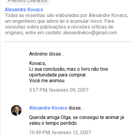
Prêmios Literários
Alexandre Kovacs
Todas as resenhas são elaboradas por Alexandre Kovacs,
um engenheiro que adora ler e acumular livros. Para
consultas sobre publicações e revisões críticas de
originais, entre em contato: alexandrekov@gmail.com.
Anônimo disse…
C
Kovacs,
o
Li sua conclusão, mas o livro não tive
m
oportunidade para comprar.
Você me animou.
e
5:57 PM, fevereiro 09, 2007
n
t
á
Alexandre Kovacs
disse…
r
Querida amiga Olga, se consegui te animar já
valeu o tempo perdido.
i
10:49 PM, fevereiro 12, 2007
o