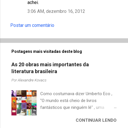
achei.
3:06 AM, dezembro 16, 2012
Postar um comentário
Postagens mais visitadas deste blog
As 20 obras mais importantes da
literatura brasileira
Por
Alexandre Kovacs
Como costumava dizer Umberto Eco ,
"O mundo está cheio de livros
fantásticos que ninguém lê" , uma
afirmação adequada, principalmente
CONTINUAR LENDO
quando falamos de clássicos da
literatura. Geralmente, no caso de