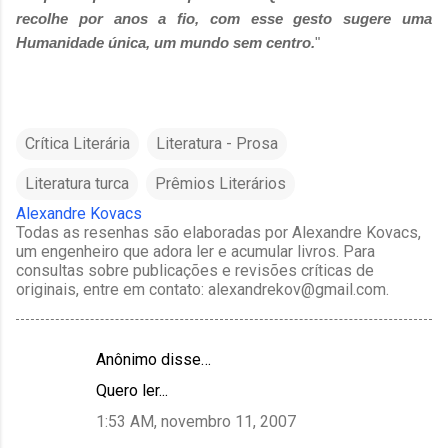
recolhe por anos a fio, com esse gesto sugere uma
Humanidade única, um mundo sem centro.
"
Crítica Literária
Literatura - Prosa
Literatura turca
Prêmios Literários
Alexandre Kovacs
Todas as resenhas são elaboradas por Alexandre Kovacs,
um engenheiro que adora ler e acumular livros. Para
consultas sobre publicações e revisões críticas de
originais, entre em contato: alexandrekov@gmail.com.
Anônimo disse…
C
Quero ler...
o
1:53 AM, novembro 11, 2007
m