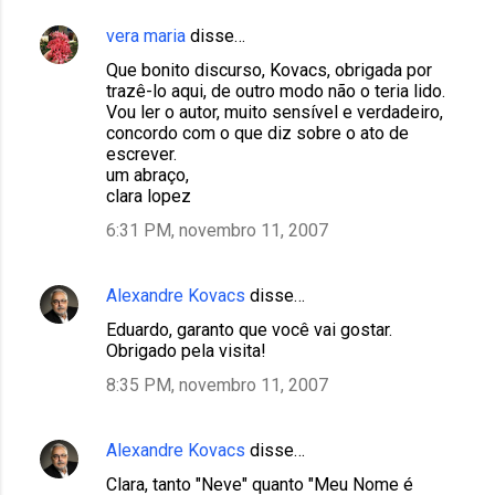
e
vera maria
disse…
n
t
Que bonito discurso, Kovacs, obrigada por
trazê-lo aqui, de outro modo não o teria lido.
á
Vou ler o autor, muito sensível e verdadeiro,
r
concordo com o que diz sobre o ato de
escrever.
i
um abraço,
o
clara lopez
s
6:31 PM, novembro 11, 2007
Alexandre Kovacs
disse…
Eduardo, garanto que você vai gostar.
Obrigado pela visita!
8:35 PM, novembro 11, 2007
Alexandre Kovacs
disse…
Clara, tanto "Neve" quanto "Meu Nome é