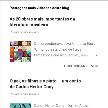
Postagens mais visitadas deste blog
As 20 obras mais importantes da
literatura brasileira
Por
Alexandre Kovacs
Como costumava dizer Umberto Eco ,
"O mundo está cheio de livros
fantásticos que ninguém lê" , uma
afirmação adequada, principalmente
CONTINUAR LENDO
quando falamos de clássicos da
literatura. Geralmente, no caso de
escritores brasileiros, somos forçados
O pai, as filhas e o pinto — um conto
a uma avaliação burocrática na escola e
de Carlos Heitor Cony
acabamos adquirindo uma certa
Por
Alexandre Kovacs
antipatia a determinado livro ou autor
quando o objetivo deveria ser
Carlos Heitor Cony - Quinze Anos -
justamente o contrário. É surpreendente