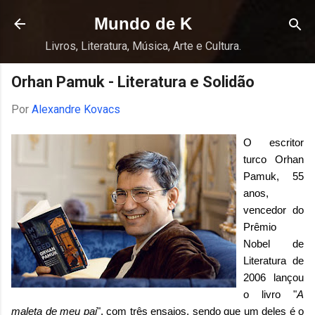
Pular para o conteúdo principal
Mundo de K
Livros, Literatura, Música, Arte e Cultura.
Orhan Pamuk - Literatura e Solidão
Por
Alexandre Kovacs
O escritor
turco Orhan
Pamuk
, 55
anos,
vencedor do
Prêmio
Nobel de
Literatura de
2006 lançou
o livro "
A
maleta de meu pai
", com três ensaios, sendo que um deles é o