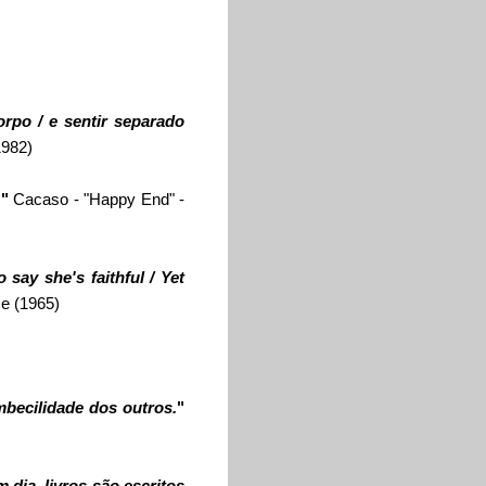
rpo / e sentir separado
1982)
.
"
C
acaso
- "Happy End" -
 say she's faithful / Yet
me (1965)
mbecilidade dos outros.
"
 dia, livros são escritos