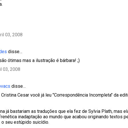
a.
ril 03, 2008
des
disse…
são ótimas mas a ilustração é bárbara! ;)
il 03, 2008
ovacs
disse…
a Cristina Cesar você já leu "Correspondência Incompleta" da edi
ina já bastariam as traduções que ela fez de Sylvia Plath, mas e
frenética inadaptação ao mundo que acabou originando textos p
 o seu estúpido suicídio.