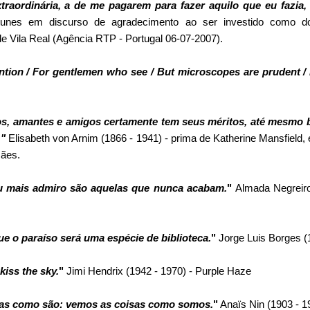
traordinária, a de me pagarem para fazer aquilo que eu fazia,
tunes
em discurso de agradecimento ao ser investido como do
e Vila Real (Agência RTP - Portugal 06-07-2007).
vention / For gentlemen who see / But microscopes are prudent /
hos, amantes e amigos certamente tem seus méritos, até mesmo 
."
Elisabeth von Arnim
(1866 - 1941) - prima de Katherine Mansfield, 
cães.
u mais admiro são aquelas que nunca acabam.
"
Almada Negreir
e o paraíso será uma espécie de biblioteca.
"
Jorge Luis Borges
(
kiss the sky.
"
Jimi Hendrix
(1942 - 1970) - Purple Haze
as como são: vemos as coisas como somos.
"
Anaïs Nin
(1903 - 1