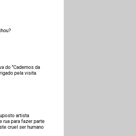
achou?
lva do "Cadernos da
rigado pela visita.
uposto artista
rua para fazer parte
este cruel ser humano