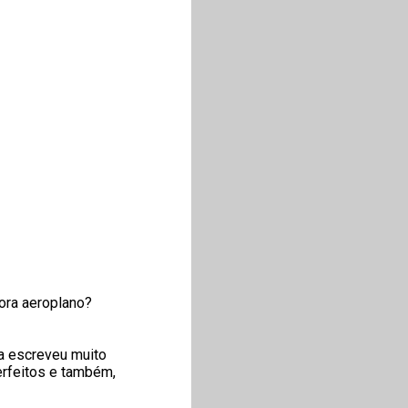
tora aeroplano?
la escreveu muito
erfeitos e também,