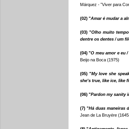
Márquez
- "Viver para Con
(02) "
Amar é mudar a al
(03) "
Olho muito tempo 
dentre os dentes / um fi
(04) "
O meu amor e eu / 
Beijo na Boca (1975)
(05) "
My love she speaks
she's true, like ice, like f
(06) "
Pardon my sanity i
(7) "
Há duas maneiras de
Jean de La Bruyére
(1645 
(8) "
Antigamente, livros 