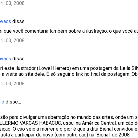
ril 03, 2008
ovacs
disse…
hei que você comentaria também sobre a ilustração, o que você 
ril 03, 2008
ovacs
disse…
ri este ilustrador (Lowel Herrero) em uma postagem da Leila Si
e a visita ao site dele. É só seguir o link no final da postagem. Ob
ril 03, 2008
ho
disse…
ão para divulgar uma aberração no mundo das artes, onde um s
ILLERMO VARGAS HABACUC, usou, na América Central, um cão de 
ição. O cão veio a morrer e o pior é que a dita Bienal convidou 
tista a participar de novo (com outro cão) na ‘Bienal’ de 2008.