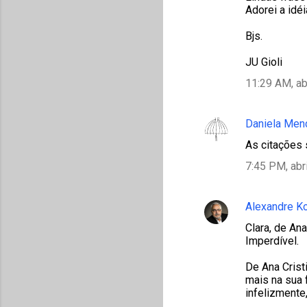
Adorei a idéi
i
o
Bjs.
s
JU Gioli
11:29 AM, ab
Daniela Men
As citações 
7:45 PM, abr
Alexandre K
Clara, de An
Imperdível.
De Ana Crist
mais na sua 
infelizmente,