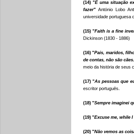
(14) "
É uma situação ex
fazer
"
António Lobo An
universidade portuguesa d
(15) "
Faith is a fine in
Dickinson
(1830 - 1886)
(16) "
Pais, maridos, fil
de contas, não são cães
meio da história de seus 
(17) "
As pessoas que e
escritor português.
(18) "
Sempre imaginei qu
(19) "
Excuse me, while I 
(20) "
Não vemos as cois