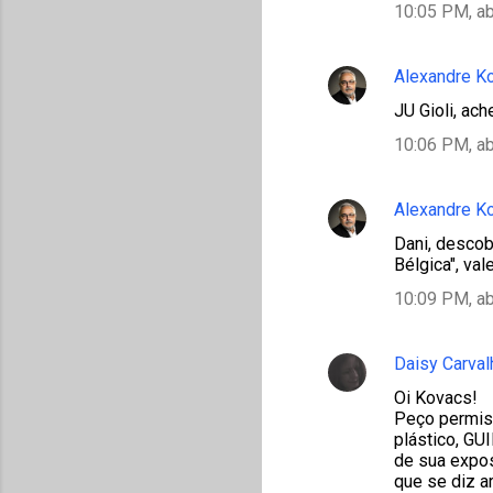
10:05 PM, ab
Alexandre K
JU Gioli, ac
10:06 PM, ab
Alexandre K
Dani, descob
Bélgica", val
10:09 PM, ab
Daisy Carval
Oi Kovacs!
Peço permiss
plástico, GU
de sua expos
que se diz ar