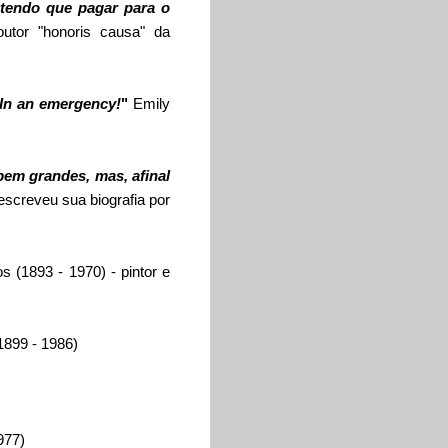
 tendo que pagar para o
utor "honoris causa" da
 In an emergency!
"
Emily
bem grandes, mas, afinal
escreveu sua biografia por
os
(1893 - 1970) - pintor e
1899 - 1986)
977)