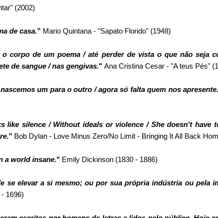
tar" (2002)
ma de casa.
”
Mario Quintana
- "Sapato Florido" (1948)
o corpo de um poema / até perder de vista o que não seja co
lete de sangue / nas gengivas.
"
Ana Cristina Cesar
- "A teus Pés" (
nascemos um para o outro / agora só falta quem nos apresente
 like silence / Without ideals or violence / She doesn't have to
ire.
"
Bob Dylan
- Love Minus Zero/No Limit - Bringing It All Back Ho
n a world insane
."
Emily Dickinson
(1830 - 1886)
 se elevar a si mesmo; ou por sua própria indústria ou pela i
- 1696)
eram escritos por homens de letras e lidos pelo público. Hoje em