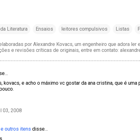
da Literatura
Ensaios
leitores compulsivos
Listas
P
laboradas por Alexandre Kovacs, um engenheiro que adora ler e 
ções e revisões críticas de originais, entre em contato: alexan
sse…
, kovacs, e acho o máximo vc gostar da ana cristina, que é uma
pouco.
il 03, 2008
e outros itens
disse…
s