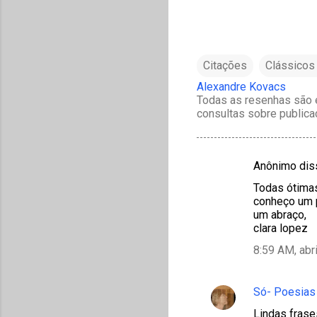
Citações
Clássicos 
Alexandre Kovacs
Todas as resenhas são e
consultas sobre publica
Anônimo di
C
Todas ótimas
o
conheço um 
m
um abraço,
clara lopez
e
8:59 AM, abr
n
t
á
Só- Poesias 
r
Lindas frase