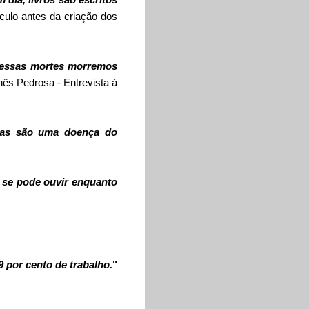
ulo antes da criação dos
dessas mortes morremos
nês Pedrosa
- Entrevista à
ças são uma doença do
e se pode ouvir enquanto
9 por cento de trabalho.
"