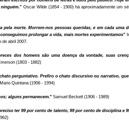
r ninguém
.”
Oscar Wilde
(1854 - 1900) há aproximadamente um séc
da pela morte. Morrem-nos pessoas queridas, e em cada uma 
conseguimos prolongar a vida, mais mortes experimentamos
”
I
o de abril 2007.
reces dos homens são uma doença da vontade, suas cren
Emerson
(1803 - 1882)
chato perguntativo. Prefiro o chato discursivo ou narrativo, qu
Mario Quintana
(1906 - 1994)
cos; alguns permanecem.
"
Samuel Beckett
(1906 - 1989)
reciso ter 99 por cento de talento, 99 por cento de disciplina e 9
1962)