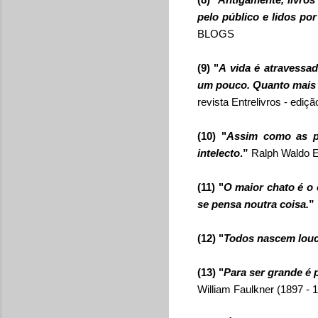
pelo público e lidos po
BLOGS
(9) "
A vida é atravessa
um pouco. Quanto mais 
revista Entrelivros - ediçã
(10) "
Assim como as p
intelecto
.”
Ralph Waldo 
(11) "
O maior chato é o 
se pensa noutra coisa.
”
(12) "
Todos nascem lou
(13) "
Para ser grande é p
William Faulkner
(1897 - 