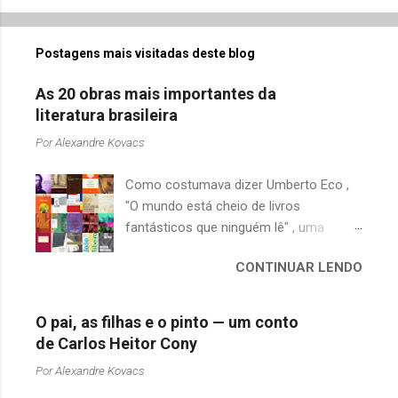
Postagens mais visitadas deste blog
As 20 obras mais importantes da
literatura brasileira
Por
Alexandre Kovacs
Como costumava dizer Umberto Eco ,
"O mundo está cheio de livros
fantásticos que ninguém lê" , uma
afirmação adequada, principalmente
CONTINUAR LENDO
quando falamos de clássicos da
literatura. Geralmente, no caso de
escritores brasileiros, somos forçados
O pai, as filhas e o pinto — um conto
a uma avaliação burocrática na escola e
de Carlos Heitor Cony
acabamos adquirindo uma certa
Por
Alexandre Kovacs
antipatia a determinado livro ou autor
quando o objetivo deveria ser