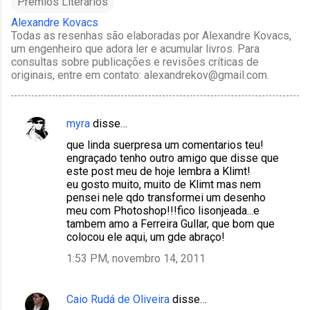
Prêmios Literários
Alexandre Kovacs
Todas as resenhas são elaboradas por Alexandre Kovacs,
um engenheiro que adora ler e acumular livros. Para
consultas sobre publicações e revisões críticas de
originais, entre em contato: alexandrekov@gmail.com.
myra
disse…
C
que linda suerpresa um comentarios teu!
o
engraçado tenho outro amigo que disse que
m
este post meu de hoje lembra a Klimt!
eu gosto muito, muito de Klimt mas nem
e
pensei nele qdo transformei um desenho
n
meu com Photoshop!!!fico lisonjeada...e
tambem amo a Ferreira Gullar, que bom que
t
colocou ele aqui, um gde abraço!
á
1:53 PM, novembro 14, 2011
r
i
Caio Rudá de Oliveira
disse…
o