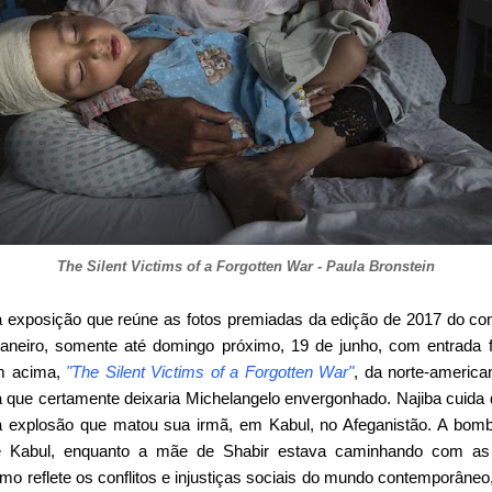
The Silent Victims of a Forgotten War - Paula Bronstein
r a exposição que reúne as fotos premiadas da edição de 2017 do co
neiro, somente até domingo próximo, 19 de junho, com entrada f
em acima,
"The Silent Victims of a Forgotten War"
, da norte-americ
 que certamente deixaria Michelangelo envergonhado. Najiba cuida 
a explosão que matou sua irmã, em Kabul, no Afeganistão. A bom
 de Kabul, enquanto a mãe de Shabir estava caminhando com as 
ismo reflete os conflitos e injustiças sociais do mundo contemporâne