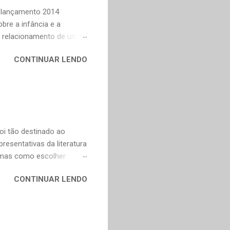
to e Murilo Mendes, para
Relançamento 2014
bre a infância e a
o relacionamento de um
na Celi e Maria Verônica,
CONTINUAR LENDO
r de saudade de uma época
ra as coisas simples da
e fazer todas as vontades
se eu pedir uma coisa o
ve valorizar. — Bom,
oi tão destinado ao
esentativas da literatura
, mas como escolher
contos, "Anna Kariênina"
CONTINUAR LENDO
i. De qualquer forma,
ns, infelizmente, já não se
y. Não poderia faltar um
ura russa e também para o
ço de tradução direta do