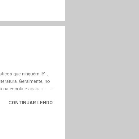
ticos que ninguém lê" ,
teratura. Geralmente, no
ica na escola e acabamos
ivo deveria ser justamente
CONTINUAR LENDO
em nossa maturidade, pode
al, mudaram os livros ou
ndes autores de fora,
n Dourado, Carlos
Trevisan, Fernando