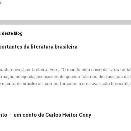
o
 deste blog
ortantes da literatura brasileira
stumava dizer Umberto Eco , "O mundo está cheio de livros fantás
rmação adequada, principalmente quando falamos de clássicos da li
 escritores brasileiros, somos forçados a uma avaliação burocrát
ndo uma certa antipatia a determinado livro ou autor quando o objet
ário. É surpreendente como uma segunda visita a essas obras, já 
 um tesouro empoeirado e escondido, bem ali na nossa estante. Afin
 nós? A limitação de apenas 20 indicações me forçou a deixar gra
 pinto — um conto de Carlos Heitor Cony
mo: Álvares de Azevedo, Antônio Calado, Augusto dos Anjos, Autra
d de Andrade, Castro Alves, Cecília Meireles, Dias Gomes, Dalton 