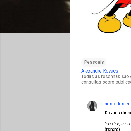
Pessoais
Alexandre Kovacs
Todas as resenhas são e
consultas sobre publica
nostodosle
C
Kovacs diss
o
m
"eu dirigia u
(rsrsrs)