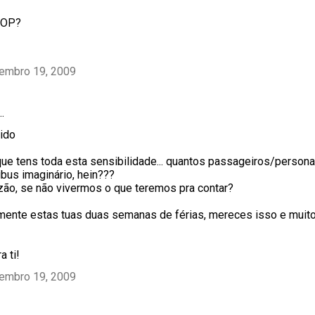
TOP?
tembro 19, 2009
…
ido
que tens toda esta sensibilidade... quantos passageiros/person
ibus imaginário, hein???
zão, se não vivermos o que teremos pra contar?
mente estas tuas duas semanas de férias, mereces isso e muito
a ti!
tembro 19, 2009