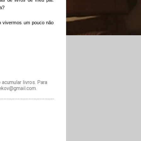
a?
ão vivermos um pouco não
acumular livros. Para
drekov@gmail.com.