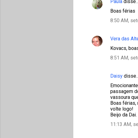
Paula
disse
Boas férias
8:50 AM, se
Vera das Alt
Kovacs, boas
8:51 AM, se
Daisy
disse
Emocionante.
passagem do
vassoura que
Boas férias,
volte logo!
Beijo da Dai.
11:13 AM, s