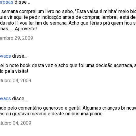
erosas
disse…
 semana comprei um livro no sebo, "Esta valsa é minha" meio bio
uis vir aqui te pedir indicação antes de comprar, lembrei, está de
inda náo lí, vou ler fim de semana. Acho que férias prá quem fica
has...... Aproveite!
tembro 29, 2009
ovacs
disse…
evei o note book desta vez e acho que foi uma decisão acertada,
o pela visita!
tubro 04, 2009
ovacs
disse…
ado pelo comentário generoso e gentil. Algumas crianças brinc
as eu gostava mesmo é deste ônibus imaginário.
tubro 04, 2009