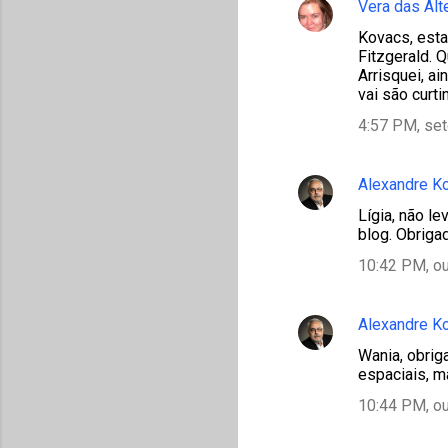
Vera das Alt
Kovacs, esta
Fitzgerald. Q
Arrisquei, a
vai são curtin
4:57 PM, se
Alexandre K
Lígia, não l
blog. Obrigad
10:42 PM, ou
Alexandre K
Wania, obrig
espaciais, m
10:44 PM, ou