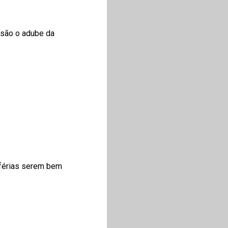
 são o adube da
 férias serem bem