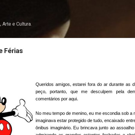
Pular para o conteúdo principal
, Arte e Cultura.
 Férias
Queridos amigos, estarei fora do ar durante as
peço, portanto, que me desculpem pela de
comentários por aqui.
No meu tempo de menino, eu me escondia sob a me
imaginava estar protegido de tudo, encaixado entre
ônibus imaginário. Eu brincava junto ao assoalho
admirando as grandes estantes fechadas e chei