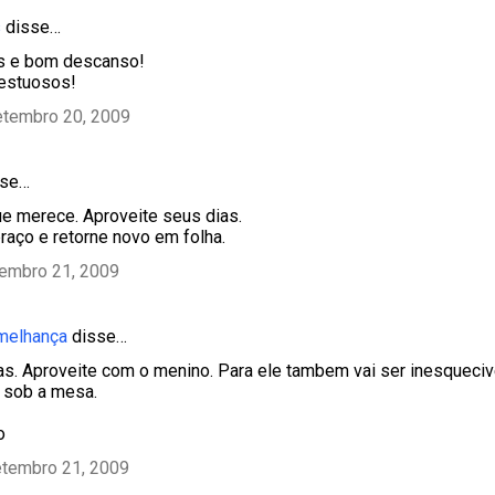
s
disse…
as e bom descanso!
estuosos!
etembro 20, 2009
se…
e merece. Aproveite seus dias.
aço e retorne novo em folha.
tembro 21, 2009
emelhança
disse…
as. Aproveite com o menino. Para ele tambem vai ser inesqueci
 sob a mesa.
o
etembro 21, 2009