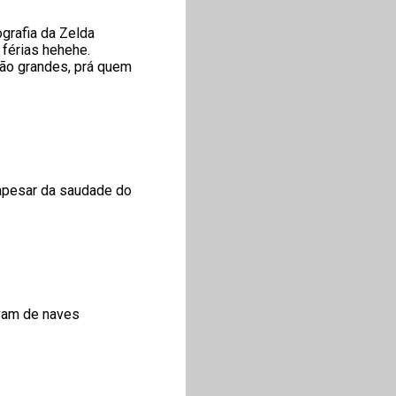
grafia da Zelda
 férias hehehe.
 são grandes, prá quem
 apesar da saudade do
avam de naves