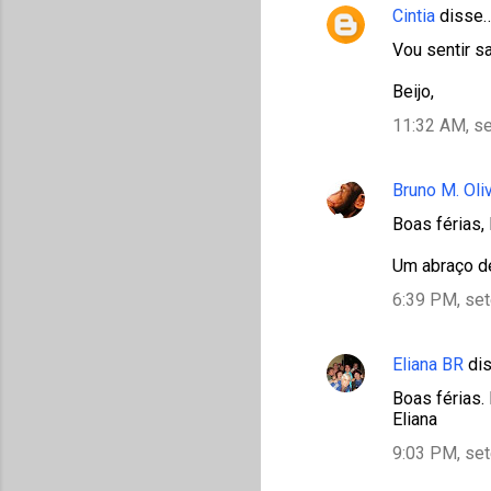
Cintia
disse
Vou sentir s
Beijo,
11:32 AM, s
Bruno M. Oli
Boas férias,
Um abraço de
6:39 PM, se
Eliana BR
di
Boas férias.
Eliana
9:03 PM, se