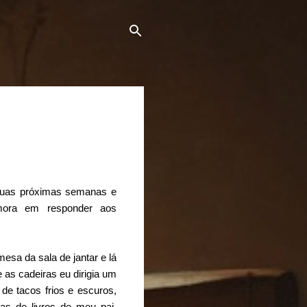
 duas próximas semanas e
mora em responder aos
sa da sala de jantar e lá
 as cadeiras eu dirigia um
 de tacos frios e escuros,
as de livros de meu pai.