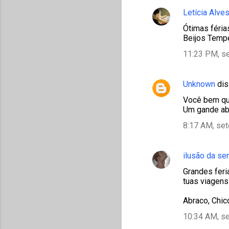
Letícia Alve
Ótimas féri
Beijos Temp
11:23 PM, s
Unknown
dis
Você bem qu
Um gande abr
8:17 AM, se
ilusão da s
Grandes feri
tuas viagens
Abraco, Chic
10:34 AM, s