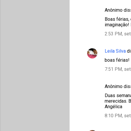
Anônimo di
Boas férias,
imaginação! 
2:53 PM, se
Leila Silva
di
boas férias!
7:51 PM, se
Anônimo di
Duas semanas
merecidas. B
Angélica
8:10 PM, se