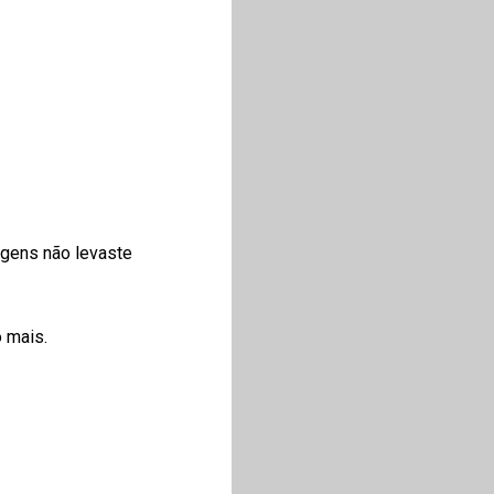
agens não levaste
 mais.