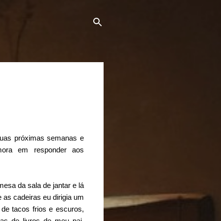
 duas próximas semanas e
mora em responder aos
sa da sala de jantar e lá
 as cadeiras eu dirigia um
 de tacos frios e escuros,
as de livros de meu pai.