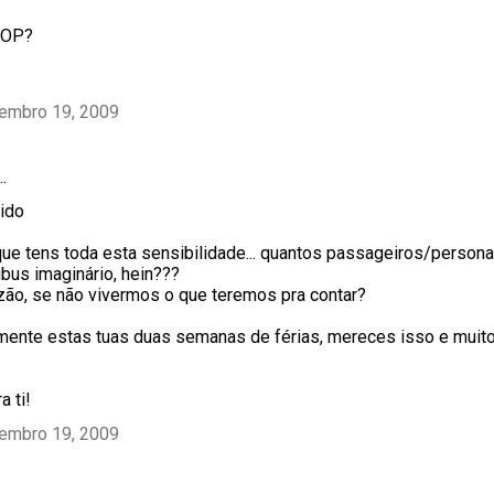
TOP?
tembro 19, 2009
…
ido
que tens toda esta sensibilidade... quantos passageiros/person
ibus imaginário, hein???
zão, se não vivermos o que teremos pra contar?
mente estas tuas duas semanas de férias, mereces isso e muito
a ti!
tembro 19, 2009