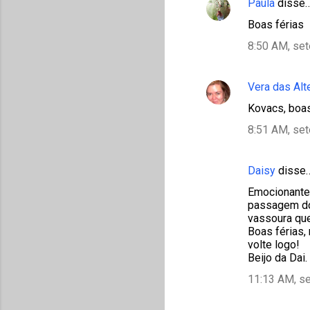
Paula
disse
Boas férias
8:50 AM, se
Vera das Alt
Kovacs, boas
8:51 AM, se
Daisy
disse
Emocionante.
passagem do
vassoura que
Boas férias,
volte logo!
Beijo da Dai.
11:13 AM, s