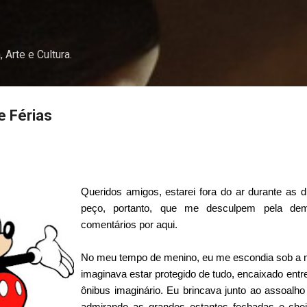
Pular para o conteúdo principal
, Arte e Cultura.
 Férias
Queridos amigos, estarei fora do ar durante as
peço, portanto, que me desculpem pela de
comentários por aqui.
No meu tempo de menino, eu me escondia sob a me
imaginava estar protegido de tudo, encaixado entre
ônibus imaginário. Eu brincava junto ao assoalho
admirando as grandes estantes fechadas e chei