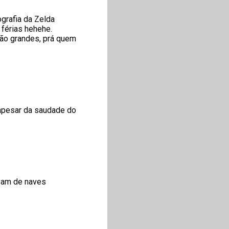
grafia da Zelda
 férias hehehe.
 são grandes, prá quem
 apesar da saudade do
avam de naves