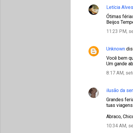
Letícia Alve
Ótimas féri
Beijos Temp
11:23 PM, s
Unknown
dis
Você bem qu
Um gande abr
8:17 AM, se
ilusão da s
Grandes feri
tuas viagens
Abraco, Chic
10:34 AM, s