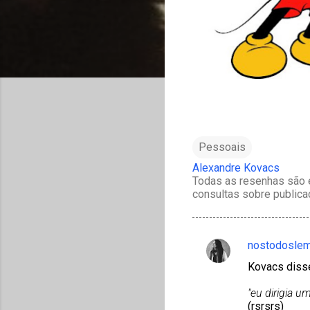
Pessoais
Alexandre Kovacs
Todas as resenhas são e
consultas sobre publica
nostodosle
C
Kovacs diss
o
m
"eu dirigia u
(rsrsrs)