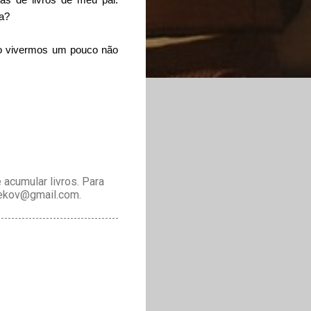
a?
ão vivermos um pouco não
acumular livros. Para
drekov@gmail.com.