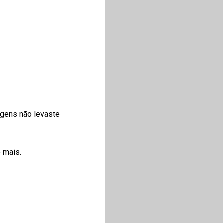
agens não levaste
 mais.