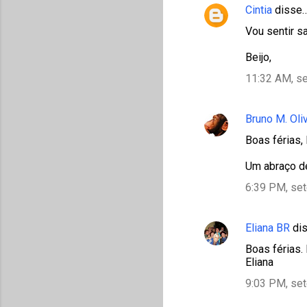
Cintia
disse
Vou sentir s
Beijo,
11:32 AM, s
Bruno M. Oli
Boas férias,
Um abraço de
6:39 PM, se
Eliana BR
di
Boas férias.
Eliana
9:03 PM, se