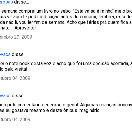
erosas
disse…
 semana comprei um livro no sebo, "Esta valsa é minha" meio bio
uis vir aqui te pedir indicação antes de comprar, lembrei, está de
inda náo lí, vou ler fim de semana. Acho que férias prá quem fica
has...... Aproveite!
tembro 29, 2009
ovacs
disse…
evei o note book desta vez e acho que foi uma decisão acertada,
o pela visita!
tubro 04, 2009
ovacs
disse…
ado pelo comentário generoso e gentil. Algumas crianças brinc
as eu gostava mesmo é deste ônibus imaginário.
tubro 04, 2009