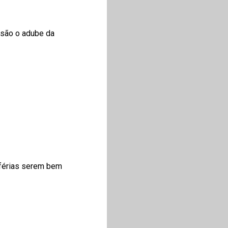
 são o adube da
 férias serem bem