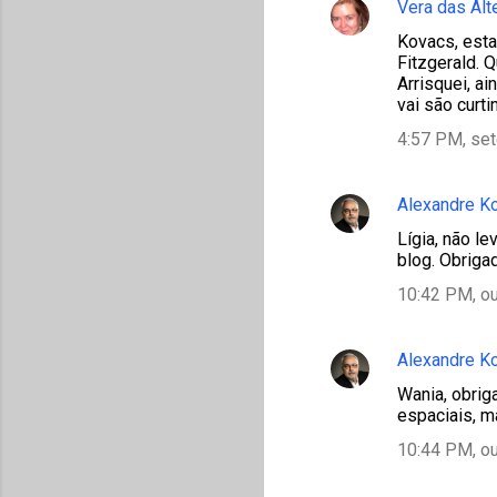
Vera das Alt
Kovacs, esta
Fitzgerald. Q
Arrisquei, a
vai são curtin
4:57 PM, se
Alexandre K
Lígia, não l
blog. Obrigad
10:42 PM, ou
Alexandre K
Wania, obrig
espaciais, m
10:44 PM, ou