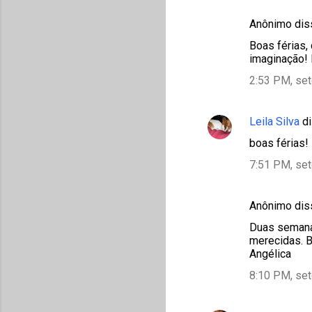
Anônimo di
Boas férias,
imaginação! 
2:53 PM, se
Leila Silva
di
boas férias!
7:51 PM, se
Anônimo di
Duas semanas
merecidas. B
Angélica
8:10 PM, se