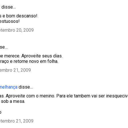
s
disse…
as e bom descanso!
estuosos!
etembro 20, 2009
se…
e merece. Aproveite seus dias.
aço e retorne novo em folha.
tembro 21, 2009
emelhança
disse…
as. Aproveite com o menino. Para ele tambem vai ser inesqueci
 sob a mesa.
o
etembro 21, 2009