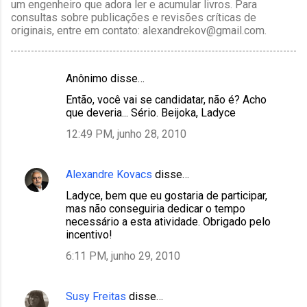
um engenheiro que adora ler e acumular livros. Para
consultas sobre publicações e revisões críticas de
originais, entre em contato: alexandrekov@gmail.com.
Anônimo disse…
C
Então, você vai se candidatar, não é? Acho
o
que deveria... Sério. Beijoka, Ladyce
m
12:49 PM, junho 28, 2010
e
n
Alexandre Kovacs
disse…
t
Ladyce, bem que eu gostaria de participar,
á
mas não conseguiria dedicar o tempo
r
necessário a esta atividade. Obrigado pelo
incentivo!
i
6:11 PM, junho 29, 2010
o
s
Susy Freitas
disse…