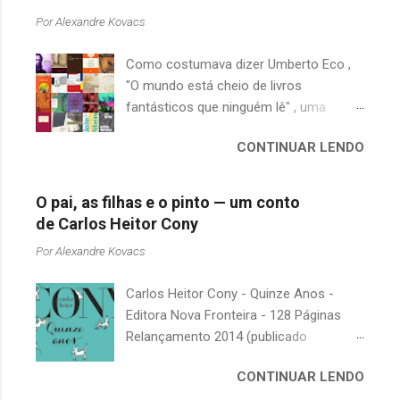
Por
Alexandre Kovacs
Como costumava dizer Umberto Eco ,
"O mundo está cheio de livros
fantásticos que ninguém lê" , uma
afirmação adequada, principalmente
CONTINUAR LENDO
quando falamos de clássicos da
literatura. Geralmente, no caso de
escritores brasileiros, somos forçados
O pai, as filhas e o pinto — um conto
a uma avaliação burocrática na escola e
de Carlos Heitor Cony
acabamos adquirindo uma certa
Por
Alexandre Kovacs
antipatia a determinado livro ou autor
quando o objetivo deveria ser
Carlos Heitor Cony - Quinze Anos -
justamente o contrário. É surpreendente
Editora Nova Fronteira - 128 Páginas
como uma segunda visita a essas
Relançamento 2014 (publicado
obras, já em nossa maturidade, pode
originalmente em 1965) Uma antologia
revelar um tesouro empoeirado e
CONTINUAR LENDO
com deliciosos contos sobre a infância
escondido, bem ali na nossa estante.