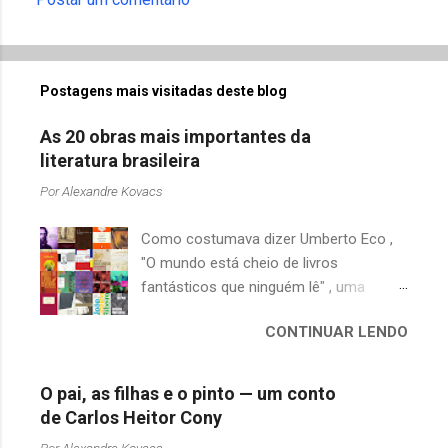
C
o
m
Postagens mais visitadas deste blog
e
n
As 20 obras mais importantes da
t
literatura brasileira
á
Por
Alexandre Kovacs
r
Como costumava dizer Umberto Eco ,
i
"O mundo está cheio de livros
o
fantásticos que ninguém lê" , uma
s
afirmação adequada, principalmente
CONTINUAR LENDO
quando falamos de clássicos da
literatura. Geralmente, no caso de
escritores brasileiros, somos forçados
O pai, as filhas e o pinto — um conto
a uma avaliação burocrática na escola e
de Carlos Heitor Cony
acabamos adquirindo uma certa
Por
Alexandre Kovacs