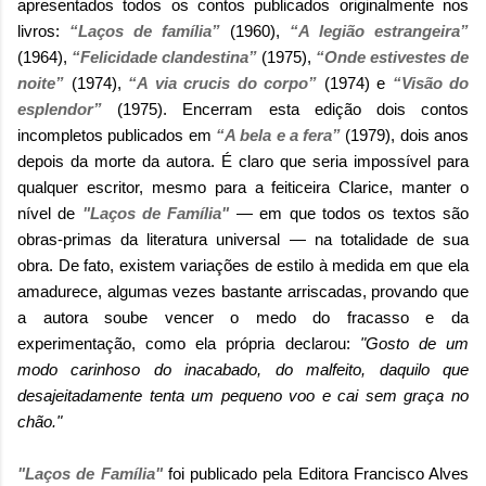
apresentados todos os contos publicados originalmente nos
livros:
“Laços de família”
(1960),
“A legião estrangeira”
(1964),
“Felicidade clandestina”
(1975),
“Onde estivestes de
noite”
(1974),
“A via crucis do corpo”
(1974) e
“Visão do
esplendor”
(1975). Encerram esta edição dois contos
incompletos publicados em
“A bela e a fera”
(1979), dois anos
depois da morte da autora. É claro que seria impossível para
qualquer escritor, mesmo para a feiticeira Clarice, manter o
nível de
"Laços de Família"
— em que todos os textos são
obras-primas da literatura universal — na totalidade de sua
obra. De fato, existem variações de estilo à medida em que ela
amadurece, algumas vezes bastante arriscadas, provando que
a autora soube vencer o medo do fracasso e da
experimentação, como ela própria declarou:
"Gosto de um
modo carinhoso do inacabado, do malfeito, daquilo que
desajeitadamente tenta um pequeno voo e cai sem graça no
chão."
"Laços de Família"
foi publicado pela Editora Francisco Alves