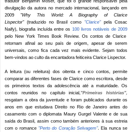
tradutor
Benjamin Moser, que
foi o grande responsável pela
divulgação da autora no mercado internacional, lançando em
2009
"Why This World: A Biography of Clarice
Lispector"
(traduzido no Brasil como
"Clarice"
pela Cosac
Naify), biografia incluída entre os
100 livros notáveis de 2009
pelo New York Times Book Review. Os contos de Clarice
retornam afinal ao seu país de origem, apesar de serem
universais, como fica cada vez mais evidente. Sejam todos
bem-vindos ao culto da encantadora feiticeira Clarice Lispector.
A leitura (ou releitura) dos oitenta e cinco contos, permite
comparar as diferentes fases de Clarice como escritora, desde
os primeiros textos da adolescência até a maturidade. Os
contos reunidos no capítulo inicial,
"Primeiras histórias",
resgatam a obra da juventude e foram publicados durante os
anos em que estudava Direito no Rio de Janeiro antes do
casamento com o diplomata Maury Gurgel Valente e de sua
saída do Brasil, assim como também anteriores à sua estreia
com o romance
"Perto do Coração Selvagem"
. Ela nunca se