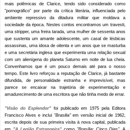
mais polêmicas de Clarice, tendo sido considerado como
"pornográfico" por parte da crítica literária, influenciada pelo
ambiente repressivo da ditadura militar que moldava a
sociedade da época. Nestes contos encontramos um travesti,
uma stripper, uma freira tarada, uma mulher de sessenta anos
que sustenta um amante adolescente, um casal de lésbicas
assassinas, uma idosa de oitenta e um anos que se masturba
e uma secretária inglesa que experimenta uma relação sexual
com um alienígena do planeta Saturno em noite de lua cheia.
Convenhamos que é um pouco demais até para o nosso
tempo. Este livro reforçou a reputação de Clarice, já bastante
difundida, de personalidade estranha e imprevisível, mas
parece se encaixar na trajetória de experimentação e
amadurecimento de uma escritora que não tinha medo de errar.
"Visão do Esplendor"
foi publicado em 1975 pela Editora
Francisco Alves e inclui
"Brasilia"
em versão inicial de 1962,
escrita depois de sua primeira visita à nova capital, publicada
em
"A Legião Estrangeira"
como
"Brasília: Cinco Dias"
. A