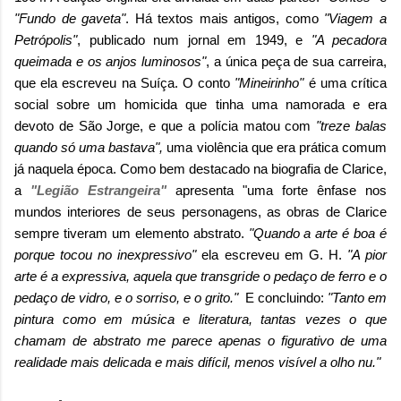
"Fundo de gaveta"
. Há textos mais antigos, como
"Viagem a
Petrópolis"
, publicado num jornal em 1949, e
"A pecadora
queimada e os anjos luminosos"
, a única peça de sua carreira,
que ela escreveu na Suíça. O conto
"Mineirinho"
é uma crítica
social sobre um homicida que tinha uma namorada e era
devoto de São Jorge, e que a polícia matou com
"treze balas
quando só uma bastava",
uma violência que era prática comum
já naquela época. Como bem destacado na biografia de Clarice,
a
"Legião Estrangeira"
apresenta "uma forte ênfase nos
mundos interiores de seus personagens, as obras de Clarice
sempre tiveram um elemento abstrato.
"Quando a arte é boa é
porque tocou no inexpressivo"
ela escreveu em G. H.
"A pior
arte é a expressiva, aquela que transgride o pedaço de ferro e o
pedaço de vidro, e o sorriso, e o grito."
E concluindo:
"Tanto em
pintura como em música e literatura, tantas vezes o que
chamam de abstrato me parece apenas o figurativo de uma
realidade mais delicada e mais difícil, menos visível a olho nu."