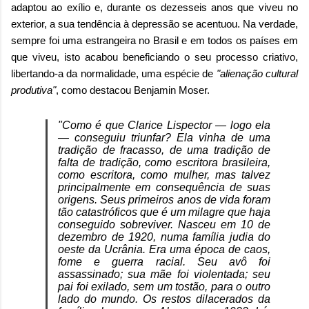
adaptou ao exílio e, durante os dezesseis anos que viveu no
exterior, a sua tendência à depressão se acentuou. Na verdade,
sempre foi uma estrangeira no Brasil e em todos os países em
que viveu, isto acabou beneficiando o seu processo criativo,
libertando-a da normalidade, uma espécie de
"alienação cultural
produtiva"
, como destacou Benjamin Moser.
"Como é que Clarice Lispector — logo ela
— conseguiu triunfar? Ela vinha de uma
tradição de fracasso, de uma tradição de
falta de tradição, como escritora brasileira,
como escritora, como mulher, mas talvez
principalmente em consequência de suas
origens. Seus primeiros anos de vida foram
tão catastróficos que é um milagre que haja
conseguido sobreviver. Nasceu em 10 de
dezembro de 1920, numa família judia do
oeste da Ucrânia. Era uma época de caos,
fome e guerra racial. Seu avô foi
assassinado; sua mãe foi violentada; seu
pai foi exilado, sem um tostão, para o outro
lado do mundo. Os restos dilacerados da