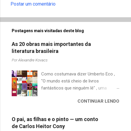
Postar um comentário
C
o
m
Postagens mais visitadas deste blog
e
n
As 20 obras mais importantes da
t
literatura brasileira
á
Por
Alexandre Kovacs
r
Como costumava dizer Umberto Eco ,
i
"O mundo está cheio de livros
o
fantásticos que ninguém lê" , uma
s
afirmação adequada, principalmente
CONTINUAR LENDO
quando falamos de clássicos da
literatura. Geralmente, no caso de
escritores brasileiros, somos forçados
O pai, as filhas e o pinto — um conto
a uma avaliação burocrática na escola e
de Carlos Heitor Cony
acabamos adquirindo uma certa