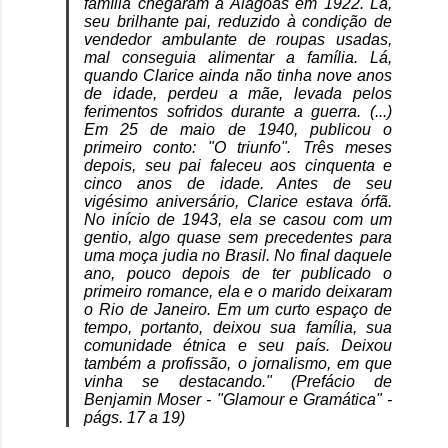
família chegaram a Alagoas em 1922. Lá,
seu brilhante pai, reduzido à condição de
vendedor ambulante de roupas usadas,
mal conseguia alimentar a família. Lá,
quando Clarice ainda não tinha nove anos
de idade, perdeu a mãe, levada pelos
ferimentos sofridos durante a guerra. (...)
Em 25 de maio de 1940, publicou o
primeiro conto: "O triunfo". Três meses
depois, seu pai faleceu aos cinquenta e
cinco anos de idade. Antes de seu
vigésimo aniversário, Clarice estava órfã.
No início de 1943, ela se casou com um
gentio, algo quase sem precedentes para
uma moça judia no Brasil. No final daquele
ano, pouco depois de ter publicado o
primeiro romance, ela e o marido deixaram
o Rio de Janeiro. Em um curto espaço de
tempo, portanto, deixou sua família, sua
comunidade étnica e seu país. Deixou
também a profissão, o jornalismo, em que
vinha se destacando." (Prefácio de
Benjamin Moser - "Glamour e Gramática" -
págs. 17 a 19)