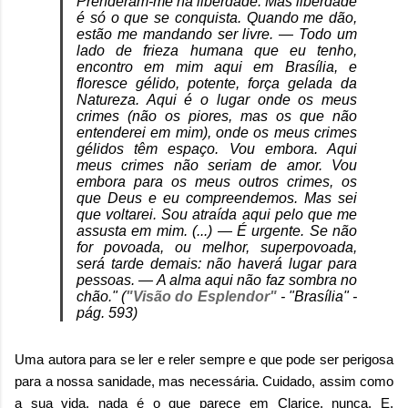
Prenderam-me na liberdade. Mas liberdade
é só o que se conquista. Quando me dão,
estão me mandando ser livre. — Todo um
lado de frieza humana que eu tenho,
encontro em mim aqui em Brasília, e
floresce gélido, potente, força gelada da
Natureza. Aqui é o lugar onde os meus
crimes (não os piores, mas os que não
entenderei em mim), onde os meus crimes
gélidos têm espaço. Vou embora. Aqui
meus crimes não seriam de amor. Vou
embora para os meus outros crimes, os
que Deus e eu compreendemos. Mas sei
que voltarei. Sou atraída aqui pelo que me
assusta em mim. (...) — É urgente. Se não
for povoada, ou melhor, superpovoada,
será tarde demais: não haverá lugar para
pessoas. — A alma aqui não faz sombra no
chão." (
"Visão do Esplendor"
- "Brasília" -
pág. 593)
Uma autora para se ler e reler sempre e que pode ser perigosa
para a nossa sanidade, mas necessária. Cuidado, assim como
a sua vida, nada é o que parece em Clarice, nunca. E,