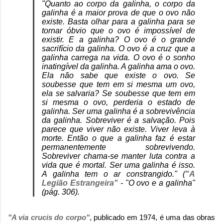
"Quanto ao corpo da galinha, o corpo da
galinha é a maior prova de que o ovo não
existe. Basta olhar para a galinha para se
tornar óbvio que o ovo é impossível de
existir. E a galinha? O ovo é o grande
sacrifício da galinha. O ovo é a cruz que a
galinha carrega na vida. O ovo é o sonho
inatingível da galinha. A galinha ama o ovo.
Ela não sabe que existe o ovo. Se
soubesse que tem em si mesma um ovo,
ela se salvaria? Se soubesse que tem em
si mesma o ovo, perderia o estado de
galinha. Ser uma galinha é a sobrevivência
da galinha. Sobreviver é a salvação. Pois
parece que viver não existe. Viver leva à
morte. Então o que a galinha faz é estar
permanentemente sobrevivendo.
Sobreviver chama-se manter luta contra a
vida que é mortal. Ser uma galinha é isso.
A galinha tem o ar constrangido." (
"A
Legião Estrangeira"
- "O ovo e a galinha"
(pág. 306).
"A via crucis do corpo"
, publicado em 1974, é uma das obras