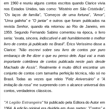
em 1960 e reuniu alguns contos escritos quando Clarice vivia
nos Estados Unidos, tais como:
"Mistério em São Cristóvão"
,
"Os laços de família"
,
"Começos de uma fortuna"
,
"Amor"
,
"Uma galinha"
e
"O jantar"
e outros que foram publicados na
revista
Senhor
, quando ela retornou ao Rio de Janeiro, em
1959. Segundo Fernando Sabino comentou na época, o livro
seria:
"exata, sincera, indiscutível e até humildemente o melhor
livro de contos já publicado no Brasil"
. Érico Veríssimo disse a
Clarice:
"Não escrevi sobre seu livro de contos por puro
embaraço de lhe dizer o que eu penso dele. Aqui vai: a mais
importante coletânea de contos publicada neste país desde
Machado de Assis"
. Realmente é muito difícil encontrar um
conjunto de contos com tamanha perfeição técnica, não só no
Brasil. Todas as vezes que releio
"Feliz Aniversário" e "A
imitação da rosa"
me surpreendo com o alcance universal dos
contos, verdadeiros clássicos.
"A Legião Estrangeira"
foi publicado pela Editora do Autor em
1964. A edição original era dividida em duas partes:
"Contos"
e