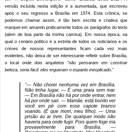
versão incluída nesta edição é a aumentada, que escreveu
após o seu regresso a Brasília em 1974. Esta crônica, se
podemos chamar assim, é tão bem escrita e criativa que
marquei em amarelo praticamente todos os parágrafos do texto
(além de boa parte da minha camisa). Em nossa época, na
qual o cenário político é a estrela de todos os noticiários e os
crimes de nossos representantes ficam cada vez mais
evidentes, não deixa de ser interessante refletir sobre Brasília,
o local onde dois arquitetos
"não pensaram em construir
beleza, seria fácil: eles ergueram o espanto inexplicado."
"— Não chorei nenhuma vez em Brasília.
Não tinha lugar. — É uma praia sem mar.
— Em Brasília não há por onde entrar, nem
há por onde sair. — Mamãe, está bonito ver
você em pé com esse capote branco
voando. (É que morri, meu filho). — Uma
prisão ao ar livre. De qualquer modo não
haveria para onde fugir. Pois quem foge iria
provavelmente para Brasília. —